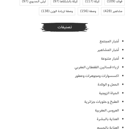
فوائد
(109)
كيكة
(117)
كيكة بالشكلاط
(97)
ليلى الحديوي
(97)
مشاهير
(428)
وصفة
(156)
وصفة لزيادة الوزن
(138)
تصنيفات
أخبار المجتمع
أخبار المشاهير
أخبار متنوعة
ازياء فساتين القفطان المغربي
اكسسوارات ومجوهرات وعطور
الحمل و الولادة
الحياة الزوجية
الطبخ و حلويات جزائرية
العروس المغربية
العناية بالبشرة
العناية بالجسم