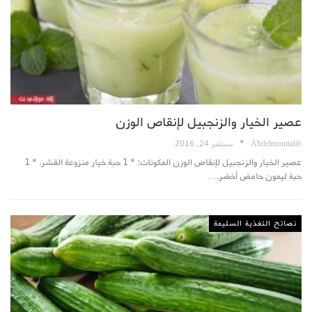
عصير الخيار والزنجبيل لإنقاص الوزن
Abdelmouttalib
سبتمبر 24, 2016
عصير الخيار والزنجبيل لإنقاص الوزن المكونات: * 1 حبة خيار منزوعة القشر. * 1
حبة ليمون حامض أخضر.…
نصائح التغذية السليمة