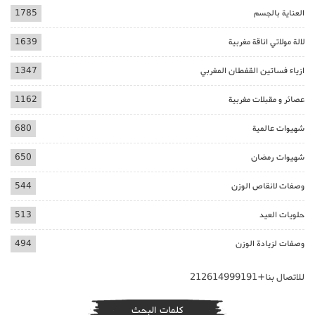
العناية بالجسم
1785
لالة مولاتي اناقة مغربية
1639
ازياء فساتين القفطان المغربي
1347
عصائر و مقبلات مغربية
1162
شهيوات عالمية
680
شهيوات رمضان
650
وصفات لانقاص الوزن
544
حلويات العيد
513
وصفات لزيادة الوزن
494
للاتصال بنا+212614999191
كلمات البحث