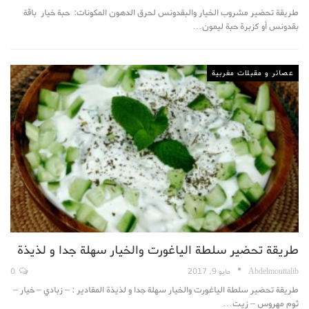
طريقة تحضير مشروب الخيار والبقدونس لحرق الدهون المكونات: حبة خيار باقة
بقدونس أو كزبرة حبة ليمون…
عصائر و مقبلات مغربية
طريقة تحضير سلطة الياغورت والخيار سهلة جدا و لذيذة
Abdelmouttalib
مايو 9, 2017
0
طريقة تحضير سلطة الياغورت والخيار سهلة جدا و لذيذة المقادير : – زبادي – خيار –
ثوم مهروس – زيت…