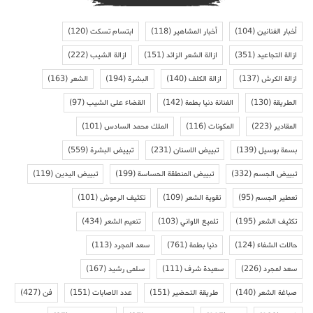
أخبار الفنانين
(104)
أخبار المشاهير
(118)
ابتسام تسكت
(120)
ازالة التجاعيد
(351)
ازالة الشعر الزائد
(151)
ازالة الشيب
(222)
ازالة الكرش
(137)
ازالة الكلف
(140)
البشرة
(194)
الشعر
(163)
الطريقة
(130)
الفنانة دنيا بطمة
(142)
القضاء على الشيب
(97)
المقادير
(223)
المكونات
(116)
الملك محمد السادس
(101)
بسمة بوسيل
(139)
تبييض الاسنان
(231)
تبييض البشرة
(559)
تبييض الجسم
(332)
تبييض المنطقة الحساسة
(199)
تبييض اليدين
(119)
تعطير الجسم
(95)
تقوية الشعر
(109)
تكثيف الرموش
(101)
تكثيف الشعر
(195)
تلميع الاواني
(103)
تنعيم الشعر
(434)
حالات الشفاء
(124)
دنيا بطمة
(761)
سعد المجرد
(113)
سعد لمجرد
(226)
سعيدة شرف
(111)
سلمى رشيد
(167)
صباغة الشعر
(140)
طريقة التحضير
(151)
عدد الاصابات
(151)
فن
(427)