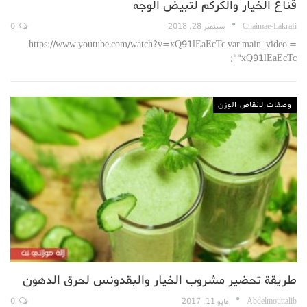
قناع الخيار والكركم لتبيض الوجه
Chaimae-Lakrafi
سبتمبر 28, 2018
0
https://www.youtube.com/watch?v=xQ91lEaEcTc var main_video =
"xQ91lEaEcTc";
وصفات لانقاص الوزن
طريقة تحضير مشروب الخيار والبقدونس لحرق الدهون
Abdelmouttalib
مايو 11, 2017
0