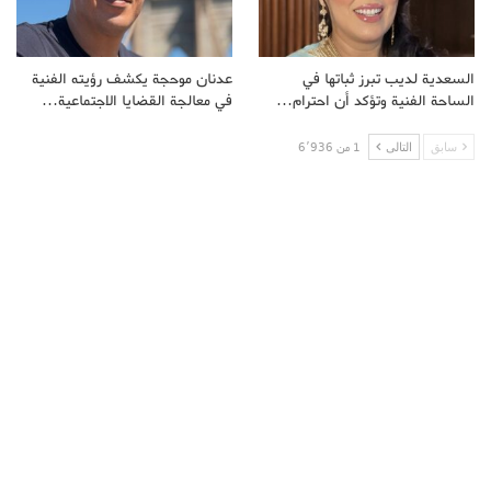
السعدية لديب تبرز ثباتها في
عدنان موحجة يكشف رؤيته الفنية
الساحة الفنية وتؤكد أن احترام…
في معالجة القضايا الاجتماعية…
سابق
التالى
1 من 6٬936