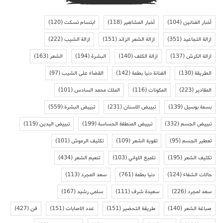
أخبار الفنانين
(104)
أخبار المشاهير
(118)
ابتسام تسكت
(120)
ازالة التجاعيد
(351)
ازالة الشعر الزائد
(151)
ازالة الشيب
(222)
ازالة الكرش
(137)
ازالة الكلف
(140)
البشرة
(194)
الشعر
(163)
الطريقة
(130)
الفنانة دنيا بطمة
(142)
القضاء على الشيب
(97)
المقادير
(223)
المكونات
(116)
الملك محمد السادس
(101)
بسمة بوسيل
(139)
تبييض الاسنان
(231)
تبييض البشرة
(559)
تبييض الجسم
(332)
تبييض المنطقة الحساسة
(199)
تبييض اليدين
(119)
تعطير الجسم
(95)
تقوية الشعر
(109)
تكثيف الرموش
(101)
تكثيف الشعر
(195)
تلميع الاواني
(103)
تنعيم الشعر
(434)
حالات الشفاء
(124)
دنيا بطمة
(761)
سعد المجرد
(113)
سعد لمجرد
(226)
سعيدة شرف
(111)
سلمى رشيد
(167)
صباغة الشعر
(140)
طريقة التحضير
(151)
عدد الاصابات
(151)
فن
(427)