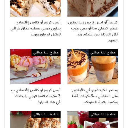
كلاص ّأو ايس كريم روعة بمكون
أيس كريم أو كلاص إقتصادي
خطير كيخلي مذاقو يجي طوب
بمكون ذهبي يعطيه مذاق خرافي
لكل العائلة يبرد عليكم هذ
لامثيل له طوووووب
الصهد
مطبخ لالة مولاتي
مطبخ لالة مولاتي
وحضر الكابتشينو في دقيقتين
أيس كريم او كلاص إقتصادي ب
مثل المقاهي ب3مكونات فقط
3 مكونات فقط فرجي وليداتك
وبكمية وفيرة لا تفوتكم
في هاد الحرارة
مطبخ لالة مولاتي
مطبخ لالة مولاتي