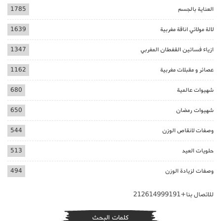
العناية بالجسم
1785
لالة مولاتي اناقة مغربية
1639
ازياء فساتين القفطان المغربي
1347
عصائر و مقبلات مغربية
1162
شهيوات عالمية
680
شهيوات رمضان
650
وصفات لانقاص الوزن
544
حلويات العيد
513
وصفات لزيادة الوزن
494
للاتصال بنا+212614999191
كلمات البحث