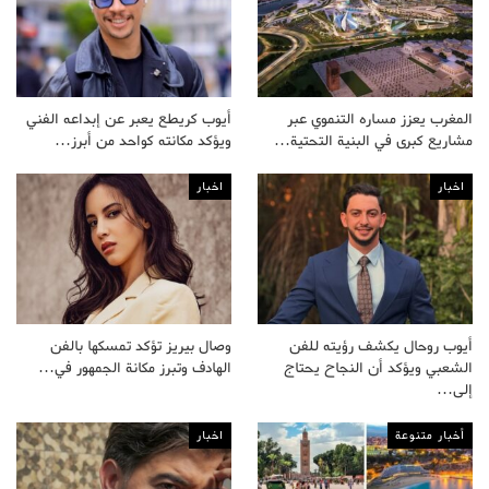
المغرب يعزز مساره التنموي عبر
أيوب كريطع يعبر عن إبداعه الفني
مشاريع كبرى في البنية التحتية…
ويؤكد مكانته كواحد من أبرز…
اخبار
اخبار
أيوب روحال يكشف رؤيته للفن
وصال بيريز تؤكد تمسكها بالفن
الشعبي ويؤكد أن النجاح يحتاج
الهادف وتبرز مكانة الجمهور في…
إلى…
أخبار متنوعة
اخبار