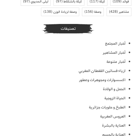
فوائد
(109)
كيكة
(117)
كيكة بالشكلاط
(97)
ليلى الحديوي
(97)
مشاهير
(428)
وصفة
(156)
وصفة لزيادة الوزن
(138)
تصنيفات
أخبار المجتمع
أخبار المشاهير
أخبار متنوعة
ازياء فساتين القفطان المغربي
اكسسوارات ومجوهرات وعطور
الحمل و الولادة
الحياة الزوجية
الطبخ و حلويات جزائرية
العروس المغربية
العناية بالبشرة
العناية بالجسم