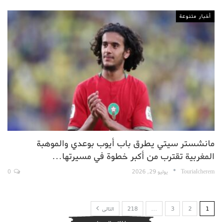
أخبار متنوعة
مانشستر سيتي يطرق باب أيوب بوعدي والموهبة
المغربية تقترب من أكبر خطوة في مسيرتها…
TouriaIcherem
يوليو 29, 2026
0
1
2
3
…
218
التالى