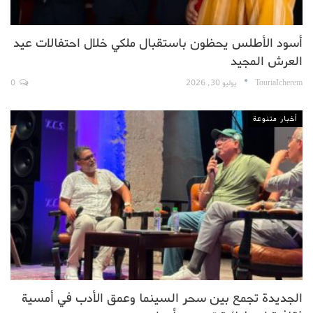
أسود الأطلس يحظون باستقبال ملكي خلال احتفالات عيد
العرش المجيد
TouriaIcherem
يوليو 30, 2026
0
أخبار متنوعة
الجديدة تجمع بين سحر السينما وعمق الأدب في أمسية