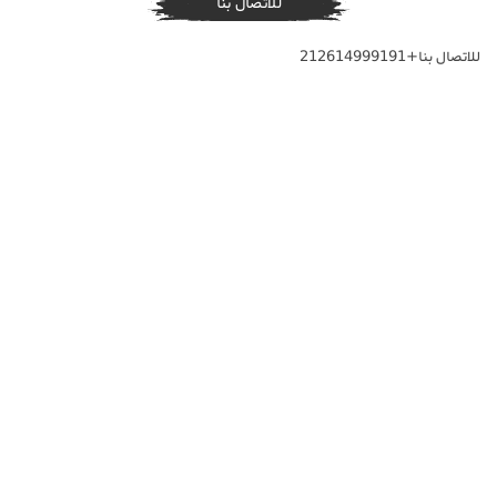
للاتصال بنا
للاتصال بنا+212614999191