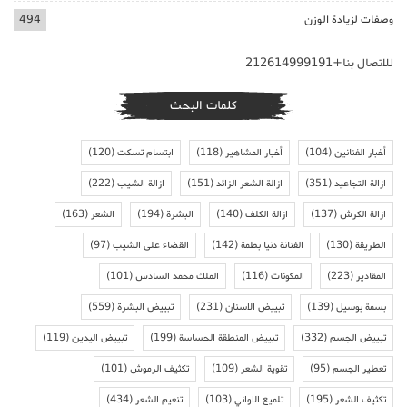
وصفات لزيادة الوزن
494
للاتصال بنا+212614999191
كلمات البحث
أخبار الفنانين
(104)
أخبار المشاهير
(118)
ابتسام تسكت
(120)
ازالة التجاعيد
(351)
ازالة الشعر الزائد
(151)
ازالة الشيب
(222)
ازالة الكرش
(137)
ازالة الكلف
(140)
البشرة
(194)
الشعر
(163)
الطريقة
(130)
الفنانة دنيا بطمة
(142)
القضاء على الشيب
(97)
المقادير
(223)
المكونات
(116)
الملك محمد السادس
(101)
بسمة بوسيل
(139)
تبييض الاسنان
(231)
تبييض البشرة
(559)
تبييض الجسم
(332)
تبييض المنطقة الحساسة
(199)
تبييض اليدين
(119)
تعطير الجسم
(95)
تقوية الشعر
(109)
تكثيف الرموش
(101)
تكثيف الشعر
(195)
تلميع الاواني
(103)
تنعيم الشعر
(434)