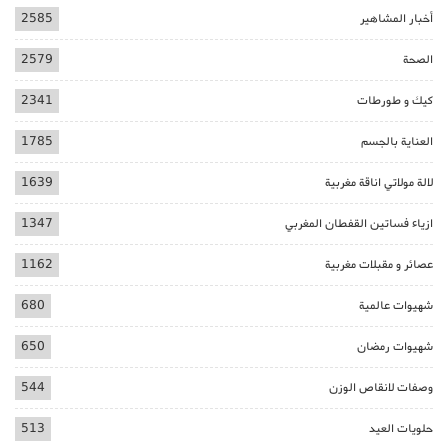
أخبار المشاهير
2585
الصحة
2579
كيك و طورطات
2341
العناية بالجسم
1785
لالة مولاتي اناقة مغربية
1639
ازياء فساتين القفطان المغربي
1347
عصائر و مقبلات مغربية
1162
شهيوات عالمية
680
شهيوات رمضان
650
وصفات لانقاص الوزن
544
حلويات العيد
513