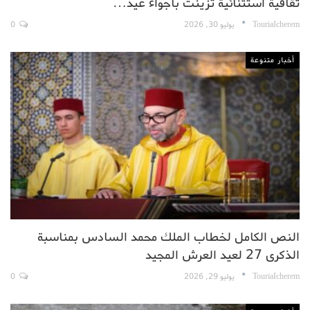
ثقافية استثنائية تزينت بأجواء عيد…
TouriaIcherem
يوليو 30, 2026
0
أخبار متنوعة
النص الكامل لخطاب الملك محمد السادس بمناسبة
الذكرى 27 لعيد العرش المجيد
TouriaIcherem
يوليو 29, 2026
0