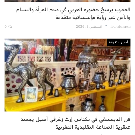
المغرب يرسخ حضوره العربي في دعم المرأة والسلام
والأمن عبر رؤية مؤسساتية متقدمة
TouriaIcherem
أغسطس 3, 2026
0
أخبار متنوعة
فن الديمسقي في مكناس إرث زخرفي أصيل يجسد
عبقرية الصناعة التقليدية المغربية