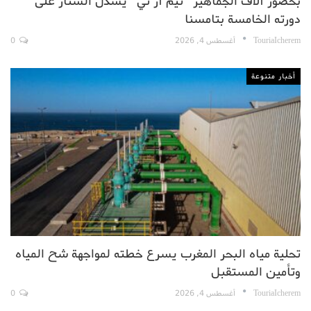
بحضور آلاف الجماهير “تيم آر تي” يسدل الستار على
دورته الخامسة بتامسنا
TouriaIcherem
أغسطس 4, 2026
0
أخبار متنوعة
تحلية مياه البحر المغرب يسرع خطته لمواجهة شح المياه
وتأمين المستقبل
TouriaIcherem
أغسطس 4, 2026
0