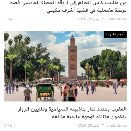
من ملاعب كأس العالم إلى أروقة القضاء الفرنسي قصة
مرحلة مفصلية في قضية أشرف حكيمي
TouriaIcherem
يوليو 29, 2026
0
أخبار متنوعة
المغرب يحصد ثمار جاذبيته السياحية وملايين الزوار
يؤكدون مكانته كوجهة عالمية متألقة
TouriaIcherem
يوليو 29, 2026
0