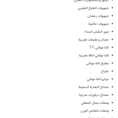
ديكور واكسسوارات المنزل
شهيوات الطبخ المغربي
شهيوات رمضان
شهيوات عالمية
صور النقش الحناء
عصائر و مقبلات مغربية
لالة مولاتي TV
لالة مولاتي اناقة مغربية
مطبخ لالة مولاتي
مكياج
ميكرو لالة مولاتي
نصائح التغذية السليمة
نصائح ديكورات منزلية
وصفات جمال الصقلي
وصفات لانقاص الوزن