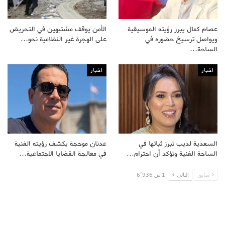
عصام كمال يبرز رؤيته الموسيقية
الأمن يوقف مشتبهين في التحريض
ويواصل ترسيخ حضوره في
على الهجرة غير النظامية نحو…
الساحة…
اخبار
اخبار
السعدية لديب تبرز ثباتها في
عدنان موحجة يكشف رؤيته الفنية
الساحة الفنية وتؤكد أن احترام…
في معالجة القضايا الاجتماعية…
سابق
التالى
1 من 6٬936