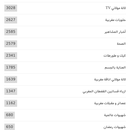
لالة مولاتي TV
3028
حلويات مغربية
2627
أخبار المشاهير
2585
الصحة
2579
كيك و طورطات
2341
العناية بالجسم
1785
لالة مولاتي اناقة مغربية
1639
ازياء فساتين القفطان المغربي
1347
عصائر و مقبلات مغربية
1162
شهيوات عالمية
680
شهيوات رمضان
650