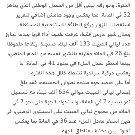
الفترة، وهو رقم يبقى أقل من المعدل الوطني الذي يناهز
52 في المائة، مما يعكس وجود هامش إضافي لتعزيز
استقطاب الزوار ورفع الطاقة الاستيعابية المستغلة.
وخلال شهر مارس فقط، عرفت طنجة أداء قويا بعدما تجاوز
عدد ليالي المبيت 133 ألف ليلة، مسجلة ارتفاعا ملحوظا
بلغ 26 في المائة مقارنة بالشهر نفسه من العام الماضي،
بينما استقر معدل الملء في حدود 41 في المائة، ما
يعكس حركية سياحية نشطة خلال هذه الفترة.
أما على صعيد جهة طنجة تطوان الحسيمة، فقد بلغ
إجمالي ليالي المبيت حوالي 654 ألف ليلة، مع تسجيل
نمو بنسبة 2 في المائة، واستحواذ الجهة على نحو 7 في
المائة من مجموع ليالي المبيت على المستوى الوطني، في
حين استقر معدل الملء عند 36 في المائة بما يعكس
تفاوتا بين مختلف مناطق الجهة.