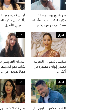
بدر هاري يوجه رسالة
فيديو قديم يعيد ل
مؤثرة للشباب بعد مأساة
رأفت إلى ذاكرة ال
سبتة ويحذر من وهم…
المغربي الأصيل
اخبار
اخبار
بلقيس فتحي: “المغرب
ابتسام العروسي ت
مصدر إلهام وجمهوره من
بثبات نحو السينما 
أكثر…
مجالا جديدا في…
اخبار
اخبار
الشاب يونس يراهن على
منى فتو تكشف أن