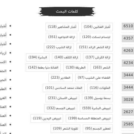
كلمات البحث
أخبار
6510
أخبار الفنانين
(104)
أخبار المشاهير
(118)
أخبا
ابتسام تسكت
(120)
ازالة التجاعيد
(351)
4357
أخبار
ازالة الشعر الزائد
(151)
ازالة الشيب
(222)
4263
ازيا
ازالة الكرش
(137)
ازالة الكلف
(140)
البشرة
(194)
اكسس
4234
الشعر
(163)
الطريقة
(130)
الفنانة دنيا بطمة
(142)
الحمل
3444
القضاء على الشيب
(97)
المقادير
(223)
الحيا
3444
المكونات
(116)
الملك محمد السادس
(101)
الطب
العر
بسمة بوسيل
(139)
تبييض الاسنان
(231)
3028
العنا
تبييض البشرة
(559)
تبييض الجسم
(332)
2627
العن
تبييض المنطقة الحساسة
(199)
تبييض اليدين
(119)
2585
العنا
تعطير الجسم
(95)
تقوية الشعر
(109)
المرأ