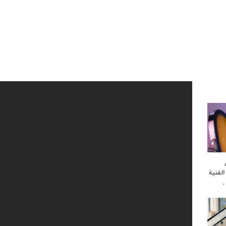
لفنية
…