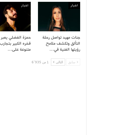
اخبار
اخبار
جنات مهيد تواصل رحلة
حمزة الفضلي يعبر
التألق وتكشف ملامح
فخره الكبير بتجارب 
رؤيتها الفنية في…
متنوعة على…
سابق
التالى
1 من 6٬935