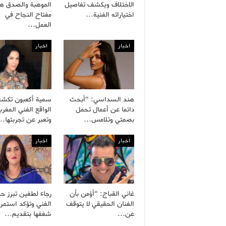
الاختلاف ويكشف تفاصيل
الموهبة والصدق هم
اختياراته الفنية…
مفتاح النجاح في
العمل…
اخبار
اخبار
هند السداسي: “أبحث
سمية أكعبون تكش
دائما عن أعمال تحمل
الواقع الفني المغرب
بصمتي وتلامس…
وتعبر عن تجربتها…
اخبار
اخبار
غاني القباج: “أؤمن بأن
رجاء لطفين تبرز ح
الفنان الحقيقي لا يتوقف
الفني وتؤكد استمرا
عن…
شغفها بتقديم…