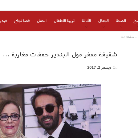
بخ
الصحة
الجمال
الأناقة
تربية الاطفال
الحمل
قصة نجاح
فيدي
… ماشاء الله
شقيقة معفر مول البندير حمقات مغاربة … ما
On
ديسمبر 2, 2017