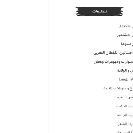
تصنيفات
 المجتمع
ر المشاهير
 متنوعة
ء فساتين القفطان المغربي
وارات ومجوهرات وعطور
 و الولادة
ة الزوجية
خ و حلويات جزائرية
وس المغربية
ية بالبشرة
اية بالجسم
ية بالشعر
ة المسلمة