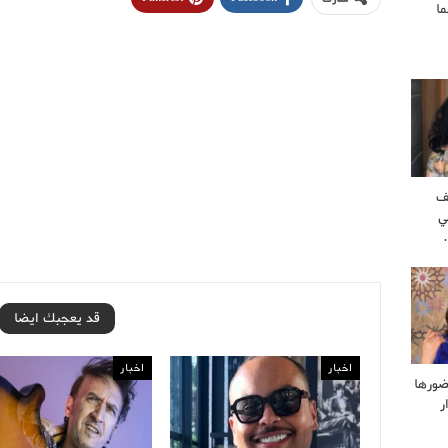
ا
ف
ي
قد يعجبك ايضا
اخبار
اخبار
ضورها
ر