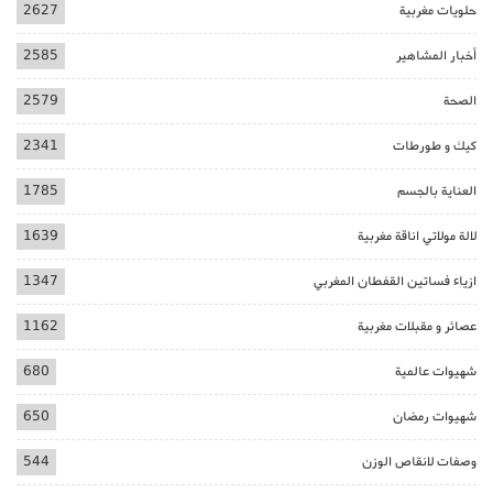
حلويات مغربية
2627
أخبار المشاهير
2585
الصحة
2579
كيك و طورطات
2341
العناية بالجسم
1785
لالة مولاتي اناقة مغربية
1639
ازياء فساتين القفطان المغربي
1347
عصائر و مقبلات مغربية
1162
شهيوات عالمية
680
شهيوات رمضان
650
وصفات لانقاص الوزن
544