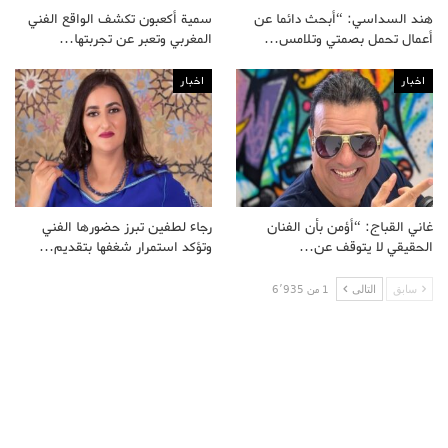
هند السداسي: “أبحث دائما عن
سمية أكعبون تكشف الواقع الفني
أعمال تحمل بصمتي وتلامس…
المغربي وتعبر عن تجربتها…
اخبار
اخبار
غاني القباج: “أؤمن بأن الفنان
رجاء لطفين تبرز حضورها الفني
الحقيقي لا يتوقف عن…
وتؤكد استمرار شغفها بتقديم…
سابق
التالى
1 من 6٬935