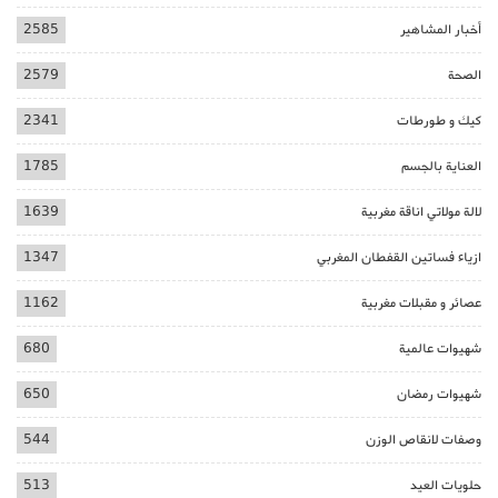
أخبار المشاهير
2585
الصحة
2579
كيك و طورطات
2341
العناية بالجسم
1785
لالة مولاتي اناقة مغربية
1639
ازياء فساتين القفطان المغربي
1347
عصائر و مقبلات مغربية
1162
شهيوات عالمية
680
شهيوات رمضان
650
وصفات لانقاص الوزن
544
حلويات العيد
513