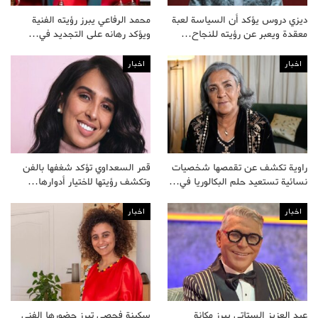
ديزي دروس يؤكد أن السياسة لعبة
محمد الرفاعي يبرز رؤيته الفنية
معقدة ويعبر عن رؤيته للنجاح…
ويؤكد رهانه على التجديد في…
اخبار
اخبار
راوية تكشف عن تقمصها شخصيات
قمر السعداوي تؤكد شغفها بالفن
نسائية تستعيد حلم البكالوريا في…
وتكشف رؤيتها لاختيار أدوارها…
اخبار
اخبار
عبد العزيز الستاتي يبرز مكانة
سكينة فحصي تبرز حضورها الفني