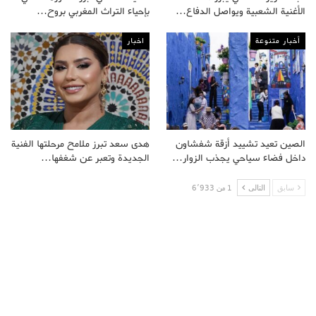
الأغنية الشعبية ويواصل الدفاع…
بإحياء التراث المغربي بروح…
أخبار متنوعة
اخبار
الصين تعيد تشييد أزقة شفشاون
هدى سعد تبرز ملامح مرحلتها الفنية
داخل فضاء سياحي يجذب الزوار…
الجديدة وتعبر عن شغفها…
سابق
التالى
1 من 6٬933