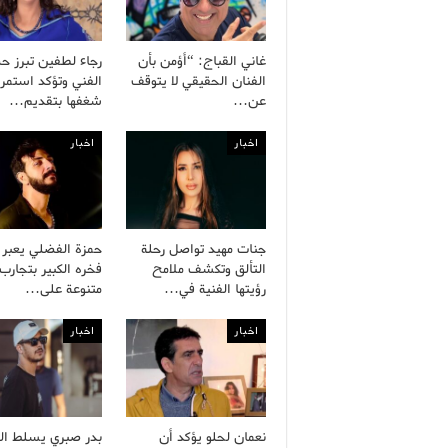
غاني القباج: “أؤمن بأن
رجاء لطفين تبرز ح
الفنان الحقيقي لا يتوقف
الفني وتؤكد استمرا
عن…
شغفها بتقديم…
اخبار
اخبار
جنات مهيد تواصل رحلة
حمزة الفضلي يعبر
التألق وتكشف ملامح
فخره الكبير بتجارب 
رؤيتها الفنية في…
متنوعة على…
اخبار
اخبار
نعمان لحلو يؤكد أن
بدر صبري يسلط ال