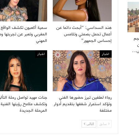
هند السداسي: “أبحث دائما عن
سمية أكعبون تكشف الواقع 
أعمال تحمل بصمتي وتلامس
المغربي وتعبر عن تجربتها و
جم
إحساس الجمهور”
المهني
كش…
اخبار
اخبار
رجاء لطفين تبرز حضورها الفني
جنات مهيد تواصل رحلة التأل
وتؤكد استمرار شغفها بتقديم أدوار
وتكشف ملامح رؤيتها الفنية 
مختلفة
المرحلة الجديدة
سابق
التالى