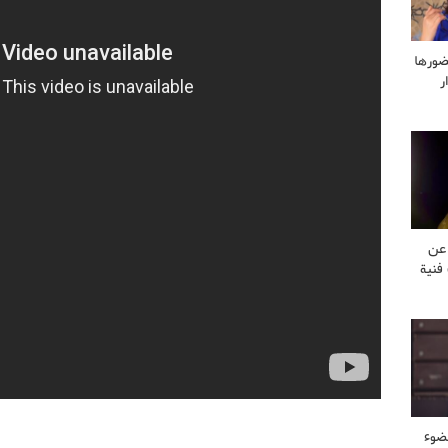
ضورها
ر
 عن
فنية
ضوء