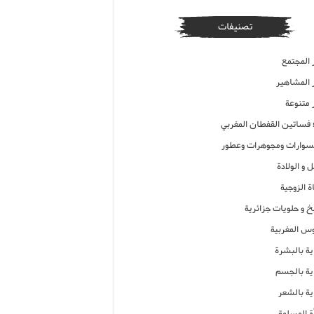
تصنيفات
 المجتمع
ر المشاهير
 متنوعة
ء فساتين القفطان المغربي
وارات ومجوهرات وعطور
 و الولادة
ة الزوجية
خ و حلويات جزائرية
وس المغربية
ية بالبشرة
اية بالجسم
ية بالشعر
ة المسلمة