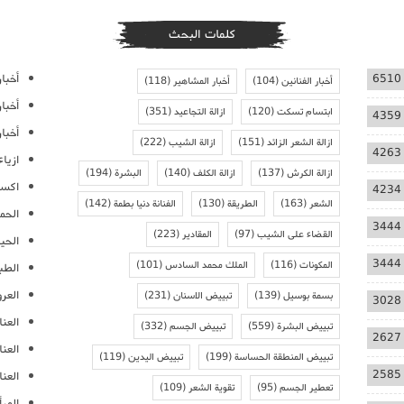
كلمات البحث
أخبار
6510
أخبار الفنانين
(104)
أخبار المشاهير
(118)
أخبا
ابتسام تسكت
(120)
ازالة التجاعيد
(351)
4359
أخبار
ازالة الشعر الزائد
(151)
ازالة الشيب
(222)
4263
ازيا
ازالة الكرش
(137)
ازالة الكلف
(140)
البشرة
(194)
اكسس
4234
الشعر
(163)
الطريقة
(130)
الفنانة دنيا بطمة
(142)
الحمل
3444
القضاء على الشيب
(97)
المقادير
(223)
الحيا
3444
المكونات
(116)
الملك محمد السادس
(101)
الطب
العر
بسمة بوسيل
(139)
تبييض الاسنان
(231)
3028
العنا
تبييض البشرة
(559)
تبييض الجسم
(332)
2627
العن
تبييض المنطقة الحساسة
(199)
تبييض اليدين
(119)
2585
العنا
تعطير الجسم
(95)
تقوية الشعر
(109)
المرأ