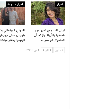
اخبار
أخبار متنوعة
ليلى الحديوي تعبر عن
الدولي البرتغالي ون
شغفها بالأزياء وتؤكد أن
باريس سان جيرمان
الطموح هو سر…
فيتينيا يختار مرا
سابق
التالى
1 من 6٬935