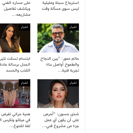
استرجاع سبتة ومليلية
على مساره الفني
ليس سوى مسألة وقت
ويكشف تفاصيل
مشاريعه…
اخبار
اخبار
حاتم عمور: “بين النجاح
ابتسام تسكت تثير
والطموح أواصل بناء
الجدل برسالة حادة
تجربة فنية…
الكذب والحسد
اخبار
اخبار
شذى حسون: “أحرص
هنية حراتي تفرض 
على أن يكون أي عمل
في ميلانو وتكرس ا
جزء من مشروع فني…
لغة للتنوع…