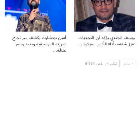
يوسف الجندي يؤكد أن التحديات
أمين بودشارت يكشف سر نجاح
تعزز شغفه بأداء الأدوار المركبة…
تجربته الموسيقية ويعيد رسم
علاقة…
سابق
التالى
1 من 6٬934