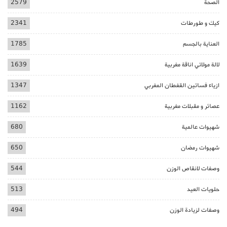
الصحة
2579
كيك و طورطات
2341
العناية بالجسم
1785
لالة مولاتي اناقة مغربية
1639
ازياء فساتين القفطان المغربي
1347
عصائر و مقبلات مغربية
1162
شهيوات عالمية
680
شهيوات رمضان
650
وصفات لانقاص الوزن
544
حلويات العيد
513
وصفات لزيادة الوزن
494