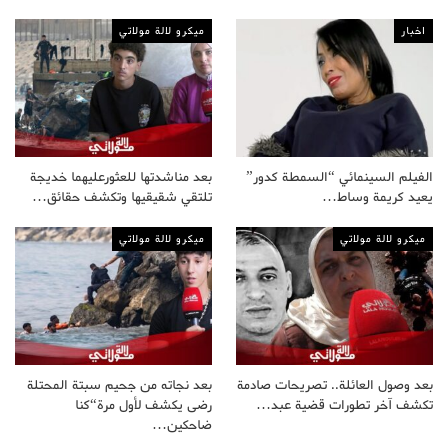
اخبار
ميكرو لالة مولاتي
الفيلم السينمائي “السمطة كدور”
بعد مناشدتها للعثورعليهما خديجة
يعيد كريمة وساط…
تلتقي شقيقيها وتكشف حقائق…
ميكرو لالة مولاتي
ميكرو لالة مولاتي
بعد وصول العائلة.. تصريحات صادمة
بعد نجاته من جحيم سبتة المحتلة
تكشف آخر تطورات قضية عبد…
رضى يكشف لأول مرة“كنا
ضاحكين…