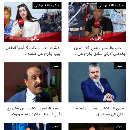
ميكرو لالة مولاتي
ميكرو لالة مولاتي
“الحب والسحر كلفني 54 مليون
“عشت العــ..ــذاب 3 أيام”الطفل
وخدمتي”دركي سابق يخرج عن…
أيوب يخرج عن صمته…
اخبار
اخبار
يسري المراكشي يعبر عن تميزه
سعيد الناصري يكشف عن مشروع
الفني في مسلسل…
رقمي لإحياء الذاكرة الفنية ويؤكد…
اخبار
اخبار