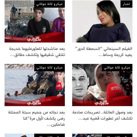
اخبار
ميكرو لالة مولاتي
الفيلم السينمائي “السمطة كدور”
بعد مناشدتها للعثورعليهما خديجة
يعيد كريمة وساط…
تلتقي شقيقيها وتكشف حقائق…
ميكرو لالة مولاتي
ميكرو لالة مولاتي
بعد وصول العائلة.. تصريحات صادمة
بعد نجاته من جحيم سبتة المحتلة
تكشف آخر تطورات قضية عبد…
رضى يكشف لأول مرة“كنا
ضاحكين…