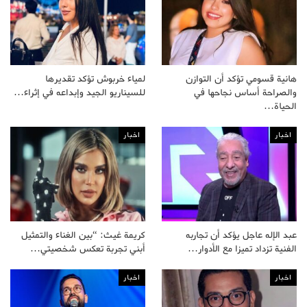
هانية قسومي تؤكد أن التوازن
لمياء خربوش تؤكد تقديرها
والصراحة أساس نجاحها في
للسيناريو الجيد وإبداعه في إثراء…
الحياة…
اخبار
اخبار
عبد الإله عاجل يؤكد أن تجاربه
كريمة غيث: “بين الغناء والتمثيل
الفنية تزداد تميزا مع الأدوار…
أبني تجربة تعكس شخصيتي…
اخبار
اخبار