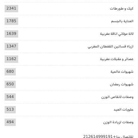
كيك و طورطات
2341
العناية بالجسم
1785
لالة مولاتي اناقة مغربية
1639
ازياء فساتين القفطان المغربي
1347
عصائر و مقبلات مغربية
1162
شهيوات عالمية
680
شهيوات رمضان
650
وصفات لانقاص الوزن
544
حلويات العيد
513
وصفات لزيادة الوزن
494
للاتصال بنا+212614999191