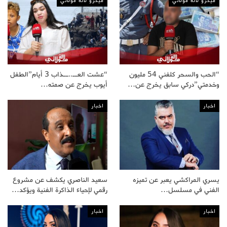
ميكرو لالة مولاتي
ميكرو لالة مولاتي
“الحب والسحر كلفني 54 مليون
“عشت العــ..ــذاب 3 أيام”الطفل
وخدمتي”دركي سابق يخرج عن…
أيوب يخرج عن صمته…
اخبار
اخبار
يسري المراكشي يعبر عن تميزه
سعيد الناصري يكشف عن مشروع
الفني في مسلسل…
رقمي لإحياء الذاكرة الفنية ويؤكد…
اخبار
اخبار