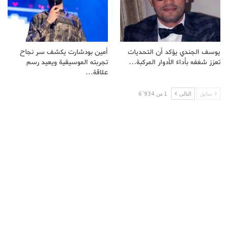
يوسف الجندي يؤكد أن التحديات
أمين بودشارت يكشف سر نجاح
تعزز شغفه بأداء الأدوار المركبة…
تجربته الموسيقية ويعيد رسم
علاقة…
سابق
التالى
1 من 6٬934