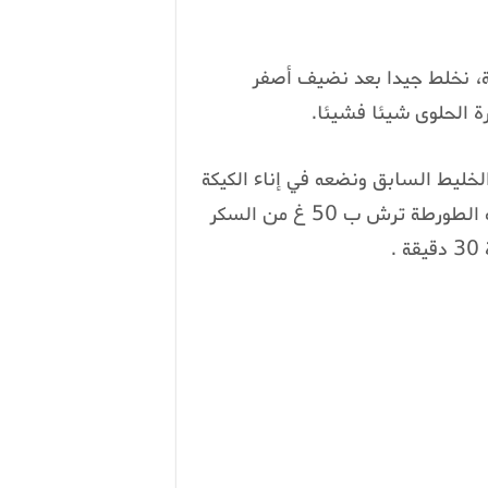
دة المذابة، نخلط جيدا بعد نضيف أصفر
ة الحلوى شيئا فشيئا.
خليط السابق ونضعه في إناء الكيكة
بعد ذلك نقسم الفريز إلى قسمين ثم نضعه على وجه الطورطة ترش ب 50 غ من السكر
.