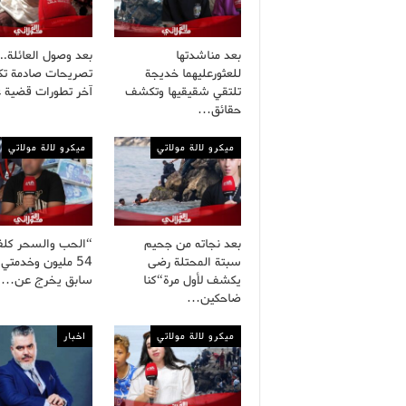
بعد مناشدتها
بعد وصول العائلة..
للعثورعليهما خديجة
تصريحات صادمة ت
تلتقي شقيقيها وتكشف
آخر تطورات قضية 
حقائق…
ميكرو لالة مولاتي
ميكرو لالة مولاتي
بعد نجاته من جحيم
“الحب والسحر كلف
سبتة المحتلة رضى
54 مليون وخدمتي
يكشف لأول مرة“كنا
سابق يخرج عن…
ضاحكين…
ميكرو لالة مولاتي
اخبار