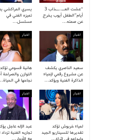
“عشت العــ..ــذاب 3
يسري المراكشي يع
أيام”الطفل أيوب يخرج
تميزه الفني في
عن صمته…
مسلسل…
اخبار
اخبار
سعيد الناصري يكشف
هانية قسومي تؤكد 
عن مشروع رقمي لإحياء
التوازن والصراحة 
الذاكرة الفنية ويؤكد…
نجاحها في الحياة…
اخبار
اخبار
لمياء خربوش تؤكد
عبد الإله عاجل يؤك
تقديرها للسيناريو الجيد
تجاربه الفنية تزداد ت
وإبداعه في إثراء…
مع الأدوار…