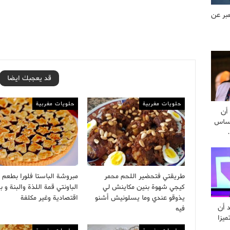
بر عن
قد يعجبك ايضا
حلويات مغربية
حلويات مغربية
أن
أساس
طريقتي فتحضير اللحم محمر
مبروشة الباستا فلورا بطعم
كيجي شهوة بنين مكاينش لي
الباونتي قمة اللذة والبنة و
يذوقو عندي وما يسلونيش أشنو
اقتصادية وغير مكلفة
د أن
فيه
ميزا