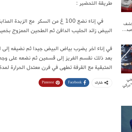
طريقة التحضير :
في إناء نضع 100 غ من السكر ‍‌ مع الزب
كشف
البيض زائد الحليب الدافئ ثم الطحين الممزوج بخمير
عبد…
في إناء اخر يضرب بياض البيض جيدا ثم نضيفه إلى ال
المتبقية مع القرفة تطهى في فرن معتدل الحرارة لمدة 30 دقيقة 
ني
Pinterest
Facebook
شارك
”دركي