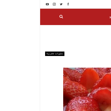
و
حلويات مغربية