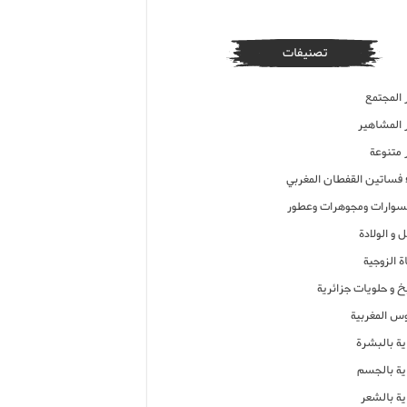
تصنيفات
 المجتمع
ر المشاهير
 متنوعة
ء فساتين القفطان المغربي
وارات ومجوهرات وعطور
 و الولادة
ة الزوجية
خ و حلويات جزائرية
وس المغربية
ية بالبشرة
اية بالجسم
ية بالشعر