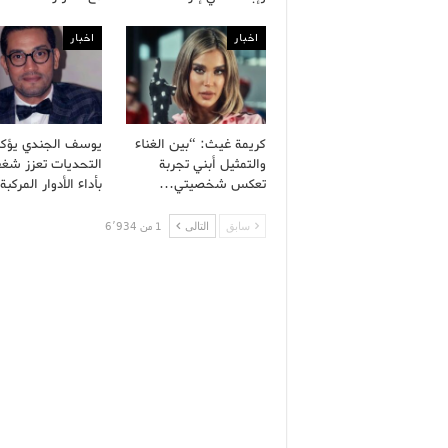
اخبار
اخبار
كريمة غيث: “بين الغناء
يوسف الجندي يؤكد
والتمثيل أبني تجربة
التحديات تعزز شغف
تعكس شخصيتي…
بأداء الأدوار المركب
سابق
التالى
1 من 6٬934