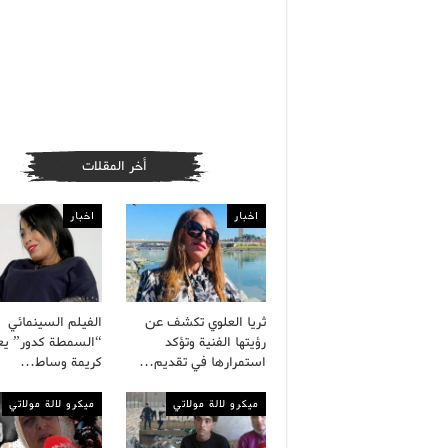
أخر المقلات
اخبار
اخبار
ثريا العلوي تكشف عن
الفيلم السينمائي
رؤيتها الفنية وتؤكد
“السمطة كدور” يع
استمرارها في تقديم…
كريمة وساط…
ميكرو لالة مولاتي
ميكرو لالة مولاتي