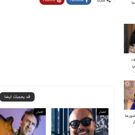
Pinterest
Facebook
شارك
ا
ف
ي
قد يعجبك ايضا
اخبار
اخبار
ضورها
ر