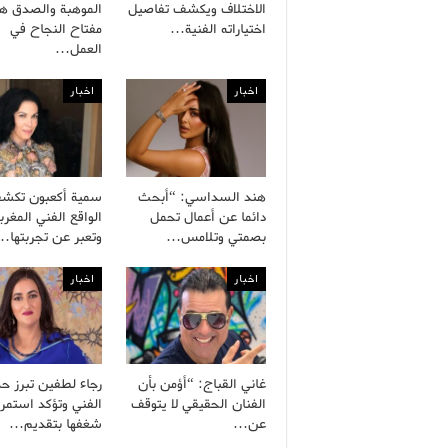
الاختلاف ويكشف تفاصيل
الموهبة والصدق هم
اختياراته الفنية…
مفتاح النجاح في
العمل…
اخبار
اخبار
هند السداسي: “أبحث
سمية أكعبون تكش
دائما عن أعمال تحمل
الواقع الفني المغرب
بصمتي وتلامس…
وتعبر عن تجربتها…
اخبار
اخبار
غاني القباج: “أؤمن بأن
رجاء لطفين تبرز ح
الفنان الحقيقي لا يتوقف
الفني وتؤكد استمرا
عن…
شغفها بتقديم…