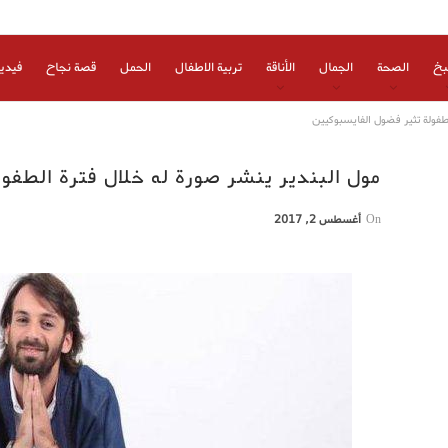
بخ
الصحة
الجمال
الأناقة
تربية الاطفال
الحمل
قصة نجاح
فيدي
لطفولة تثير فضول الفايسبوكيين
مول البندير ينشر صورة له خلال فترة الطفو
On
أغسطس 2, 2017