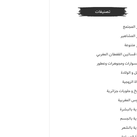
تصنيفات
 المجتمع
ر المشاهير
 متنوعة
ء فساتين القفطان المغربي
وارات ومجوهرات وعطور
 و الولادة
ة الزوجية
خ و حلويات جزائرية
وس المغربية
ية بالبشرة
اية بالجسم
ية بالشعر
ة المسلمة