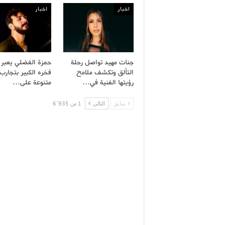
اخبار
اخبار
جنات مهيد تواصل رحلة
حمزة الفضلي يعبر
التألق وتكشف ملامح
فخره الكبير بتجارب 
رؤيتها الفنية في…
متنوعة على…
سابق
التالى
1 من 6٬935