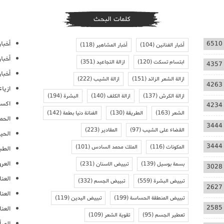
كلمات البحث
أخبار
6510
أخبار الفنانين
(104)
أخبار المشاهير
(118)
أخبا
ابتسام تسكت
(120)
ازالة التجاعيد
(351)
4357
أخبار
ازالة الشعر الزائد
(151)
ازالة الشيب
(222)
4263
ازيا
ازالة الكرش
(137)
ازالة الكلف
(140)
البشرة
(194)
اكسس
4234
الشعر
(163)
الطريقة
(130)
الفنانة دنيا بطمة
(142)
الحمل
3444
القضاء على الشيب
(97)
المقادير
(223)
الحيا
3444
المكونات
(116)
الملك محمد السادس
(101)
الطب
العر
بسمة بوسيل
(139)
تبييض الاسنان
(231)
3028
العنا
تبييض البشرة
(559)
تبييض الجسم
(332)
2627
العن
تبييض المنطقة الحساسة
(199)
تبييض اليدين
(119)
2585
العنا
تعطير الجسم
(95)
تقوية الشعر
(109)
المرأ