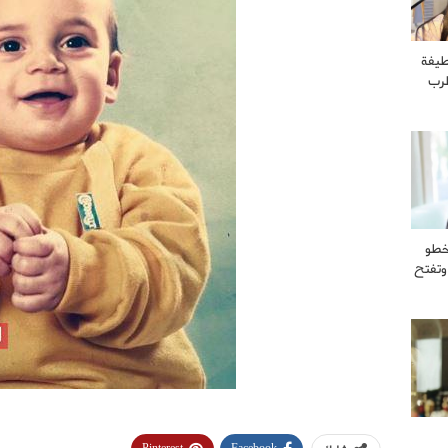
طيفة
طرب
خطو
وتفتح