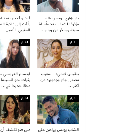
بدر هاري يوجه رسالة
فيديو قديم يعيد ل
مؤثرة للشباب بعد مأساة
رأفت إلى ذاكرة ال
سبتة ويحذر من وهم…
المغربي الأصيل
اخبار
اخبار
بلقيس فتحي: “المغرب
ابتسام العروسي ت
مصدر إلهام وجمهوره من
بثبات نحو السينما 
أكثر…
مجالا جديدا في…
اخبار
اخبار
الشاب يونس يراهن على
منى فتو تكشف أن