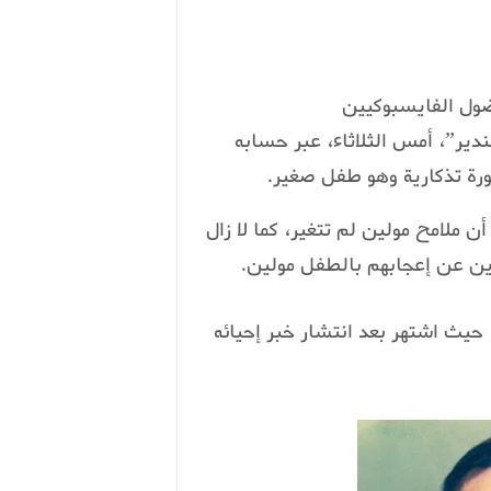
فضول الفايسبوكيين
دير”، أمس الثلاثاء، عبر حسابه
رة تذكارية وهو طفل صغير.
 ملامح مولين لم تتغير، كما لا زال
رين عن إعجابهم بالطفل مولين.
 حيث اشتهر بعد انتشار خبر إحيائه