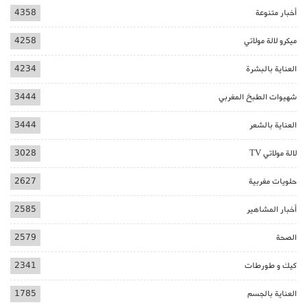
أخبار متنوعة
4358
ميكرو لالة مولاتي
4258
العناية بالبشرة
4234
شهيوات الطبخ المغربي
3444
العناية بالشعر
3444
لالة مولاتي TV
3028
حلويات مغربية
2627
أخبار المشاهير
2585
الصحة
2579
كيك و طورطات
2341
العناية بالجسم
1785