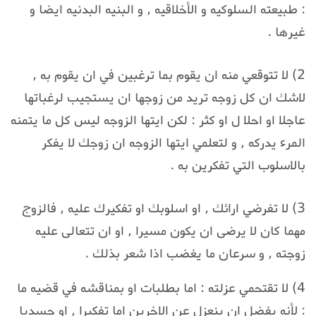
: طبيعته السلوكيه و الأخلاقيه , و البنيه البدنيه ايضا و
غيرها .
2) لا تتوقعي منه ان يقوم بما ترغبين في ان يقوم به ,
لاشك ان كل زوجه تريد من زوجها ان يستجيب لرغباتها
عاجلا او احلا ل او كثر : لكن ايتها الزوجه ليس كل ما يتمنه
المرء يدركه , و لتعلمي ايتها الزوجه ان زوجك لا يفكر
بالاسلوب التي تفكرين به .
3) لا تفرضي ارائك , او اسلوبك او تفكيرك عليه , فالزوج
مهما كان لا يرضى ان يكون مسيرا , او ان تتعالى عليه
زوجته , و سرعان ما يغضب اذا شعر بذلك .
4) لا تقتحمي عزلته : اما بطلبات او بمناقشه في قضيه ما
: لأنه يفضل ان ينعزل عن الاخرين اما تفكيرا , او جسديا