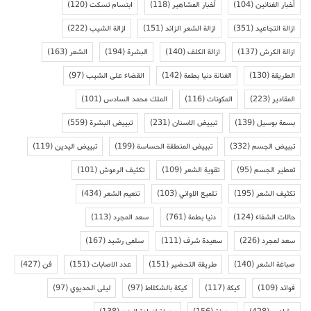
أخبار الفنانين
(104)
أخبار المشاهير
(118)
ابتسام تسكت
(120)
ازالة التجاعيد
(351)
ازالة الشعر الزائد
(151)
ازالة الشيب
(222)
ازالة الكرش
(137)
ازالة الكلف
(140)
البشرة
(194)
الشعر
(163)
الطريقة
(130)
الفنانة دنيا بطمة
(142)
القضاء على الشيب
(97)
المقادير
(223)
المكونات
(116)
الملك محمد السادس
(101)
بسمة بوسيل
(139)
تبييض الاسنان
(231)
تبييض البشرة
(559)
تبييض الجسم
(332)
تبييض المنطقة الحساسة
(199)
تبييض اليدين
(119)
تعطير الجسم
(95)
تقوية الشعر
(109)
تكثيف الرموش
(101)
تكثيف الشعر
(195)
تلميع الاواني
(103)
تنعيم الشعر
(434)
حالات الشفاء
(124)
دنيا بطمة
(761)
سعد المجرد
(113)
سعد لمجرد
(226)
سعيدة شرف
(111)
سلمى رشيد
(167)
صباغة الشعر
(140)
طريقة التحضير
(151)
عدد الاصابات
(151)
فن
(427)
فوائد
(109)
كيكة
(117)
كيكة بالشكلاط
(97)
ليلى الحديوي
(97)