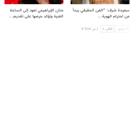
سعيدة شرف: “الفن الحقيقي يبدأ
حنان الإبراهيمي تعود إلى الساحة
من احترام الهوية…
الفنية وتؤكد حرصها على تقديم…
سابق
التالى
1 من 6٬934