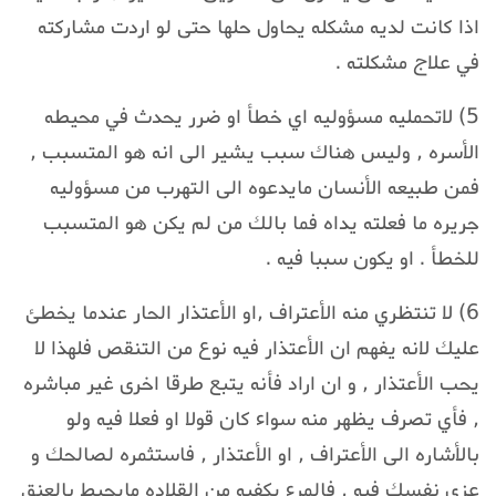
اذا كانت لديه مشكله يحاول حلها حتى لو اردت مشاركته
في علاج مشكلته .
5) لاتحمليه مسؤوليه اي خطأ او ضرر يحدث في محيطه
الأسره , وليس هناك سبب يشير الى انه هو المتسبب ,
فمن طبيعه الأنسان مايدعوه الى التهرب من مسؤوليه
جريره ما فعلته يداه فما بالك من لم يكن هو المتسبب
للخطأ . او يكون سببا فيه .
6) لا تنتظري منه الأعتراف ,او الأعتذار الحار عندما يخطئ
عليك لانه يفهم ان الأعتذار فيه نوع من التنقص فلهذا لا
يحب الأعتذار , و ان اراد فأنه يتبع طرقا اخرى غير مباشره
, فأي تصرف يظهر منه سواء كان قولا او فعلا فيه ولو
بالأشاره الى الأعتراف , او الأعتذار , فاستثمره لصالحك و
عزي نفسك فيه , فالمرء يكفيه من القلاده مايحيط بالعنق