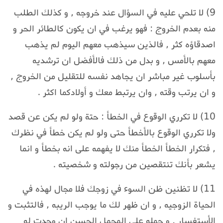
9) لا تلحي عليه في السؤال عند خروجه , و كذلك الطلب
منه بعدم الخروج : فهو يرغب في ان يكون كالطائر الحر و
اصدقاؤه كثر , فالذين سيذهب معهم اليوم لم يذهب
معهم بالأمس , و بدل من ذلك فالأفضل ان ترشديه
بأسلوب غير مباشر ان يجاهد نفسه للتقليل من الخروج ,
و ان يرتب وقته , وان يرتبط معك و أولادكما اكثر .
10) لا تكرري الوقوع في الخطأ : حتة ولو لم يكن عن قصد
ولا تكرري الوقوع بالأخطأ حتى ولو لم يكن خطأ في نظرك
, فتكرار الخطأ الخطأ منك لا يفهمه على انه بخطأ و انما
يشعر بأنك تنتقصين من رجولته و شخصيته .
11) لا تظنين ظن السوء في زوجك فلا مجال لهذه في
الحياة الزوجيه , و ان ظهر لك ما يوجب الريبه , فالتثبت و
الأستفسار , و حمله على المحمل الحسن ان وجدت له