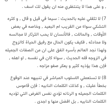
, و على هذا لا يتنتظري منه ان يقول لك اسف .
7) لا تثقلي عليه بالحديث : سيما في قيل و قال , و كثره
التشكي سواء من القريب ام البعيد , وخاصه في بعض
الأوقات , والحالات , فالأنسان لا يحب الثرثار لا مجالسه
ولا محادثه , فكيف يكون الحال مع رفيق الحياة كالزوج
ولهذا نجد العالم بأسره اتفق على ان من الصفات الجميله
في الزوجه قله الحديث , سواء كان في نفسه , او اهله ,
فإن هذا يؤذيه كثير و يعكر صفو مزاجه .
8) لا تستعملي الاسلوب المباشر في تنبيهه عند الوقوع
بخطأ عليك , و كذلك الكلمات النابيه : فإن قاموس
الكلمات الجميله و الرنانه تؤدي نفس الغرض التي تؤديه
الكلمات النابيه , بل افضل منها و اجدى .