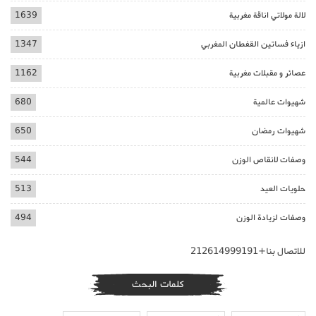
لالة مولاتي اناقة مغربية
1639
ازياء فساتين القفطان المغربي
1347
عصائر و مقبلات مغربية
1162
شهيوات عالمية
680
شهيوات رمضان
650
وصفات لانقاص الوزن
544
حلويات العيد
513
وصفات لزيادة الوزن
494
للاتصال بنا+212614999191
كلمات البحث