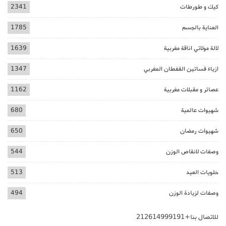
كيك و طورطات
2341
العناية بالجسم
1785
لالة مولاتي اناقة مغربية
1639
ازياء فساتين القفطان المغربي
1347
عصائر و مقبلات مغربية
1162
شهيوات عالمية
680
شهيوات رمضان
650
وصفات لانقاص الوزن
544
حلويات العيد
513
وصفات لزيادة الوزن
494
للاتصال بنا+212614999191