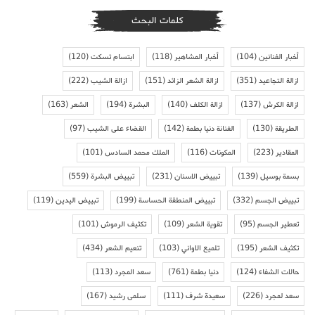
كلمات البحث
أخبار الفنانين
(104)
أخبار المشاهير
(118)
ابتسام تسكت
(120)
ازالة التجاعيد
(351)
ازالة الشعر الزائد
(151)
ازالة الشيب
(222)
ازالة الكرش
(137)
ازالة الكلف
(140)
البشرة
(194)
الشعر
(163)
الطريقة
(130)
الفنانة دنيا بطمة
(142)
القضاء على الشيب
(97)
المقادير
(223)
المكونات
(116)
الملك محمد السادس
(101)
بسمة بوسيل
(139)
تبييض الاسنان
(231)
تبييض البشرة
(559)
تبييض الجسم
(332)
تبييض المنطقة الحساسة
(199)
تبييض اليدين
(119)
تعطير الجسم
(95)
تقوية الشعر
(109)
تكثيف الرموش
(101)
تكثيف الشعر
(195)
تلميع الاواني
(103)
تنعيم الشعر
(434)
حالات الشفاء
(124)
دنيا بطمة
(761)
سعد المجرد
(113)
سعد لمجرد
(226)
سعيدة شرف
(111)
سلمى رشيد
(167)