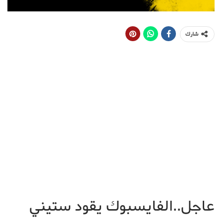
شارك
عاجل..الفايسبوك يقود ستيني