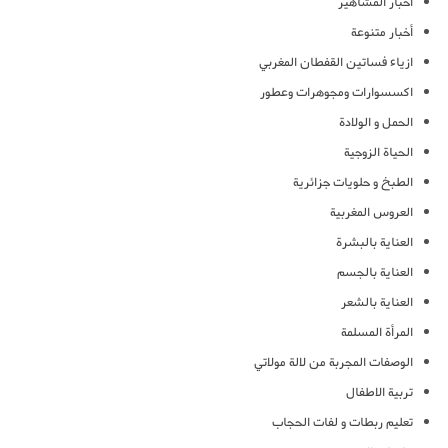
أخبار المشاهير
أخبار متنوعة
ازياء فساتين القفطان المغربي
اكسسوارات ومجوهرات وعطور
الحمل و الولادة
الحياة الزوجية
الطبخ و حلويات جزائرية
العروس المغربية
العناية بالبشرة
العناية بالجسم
العناية بالشعر
المرأة المسلمة
الوصفات المجربة من لالة مولاتي
تربية الاطفال
تعليم ربطات و لفات الحجاب