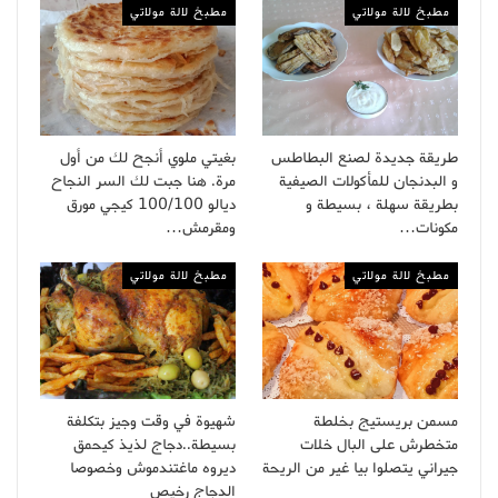
مطبخ لالة مولاتي
مطبخ لالة مولاتي
طريقة جديدة لصنع البطاطس
بغيتي ملوي أنجح لك من أول
و البدنجان للمأكولات الصيفية
مرة. هنا جبت لك السر النجاح
بطريقة سهلة ، بسيطة و
ديالو 100/100 كيجي مورق
مكونات…
ومقرمش…
مطبخ لالة مولاتي
مطبخ لالة مولاتي
مسمن بريستيج بخلطة
شهيوة في وقت وجيز بتكلفة
متخطرش على البال خلات
بسيطة..دجاج لذيذ كيحمق
جيراني يتصلوا بيا غير من الريحة
ديروه ماغتندموش وخصوصا
الدجاج رخيص