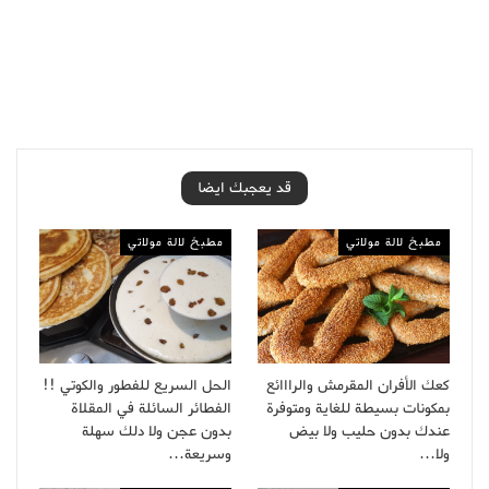
قد يعجبك ايضا
مطبخ لالة مولاتي
مطبخ لالة مولاتي
كعك الأفران المقرمش والرااائع
الحل السريع للفطور والكوتي !!
بمكونات بسيطة للغاية ومتوفرة
الفطائر السائلة في المقلاة
عندك بدون حليب ولا بيض
بدون عجن ولا دلك سهلة
ولا…
وسريعة…