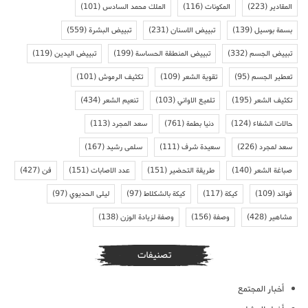
المقادير
(223)
المكونات
(116)
الملك محمد السادس
(101)
بسمة بوسيل
(139)
تبييض الاسنان
(231)
تبييض البشرة
(559)
تبييض الجسم
(332)
تبييض المنطقة الحساسة
(199)
تبييض اليدين
(119)
تعطير الجسم
(95)
تقوية الشعر
(109)
تكثيف الرموش
(101)
تكثيف الشعر
(195)
تلميع الاواني
(103)
تنعيم الشعر
(434)
حالات الشفاء
(124)
دنيا بطمة
(761)
سعد المجرد
(113)
سعد لمجرد
(226)
سعيدة شرف
(111)
سلمى رشيد
(167)
صباغة الشعر
(140)
طريقة التحضير
(151)
عدد الاصابات
(151)
فن
(427)
فوائد
(109)
كيكة
(117)
كيكة بالشكلاط
(97)
ليلى الحديوي
(97)
مشاهير
(428)
وصفة
(156)
وصفة لزيادة الوزن
(138)
تصنيفات
أخبار المجتمع