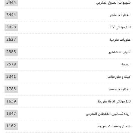
شهيوات الطبخ المغربي
3444
العناية بالشعر
3444
لالة مولاتي TV
3028
حلويات مغربية
2627
أخبار المشاهير
2585
الصحة
2579
كيك و طورطات
2341
العناية بالجسم
1785
لالة مولاتي اناقة مغربية
1639
ازياء فساتين القفطان المغربي
1347
عصائر و مقبلات مغربية
1162