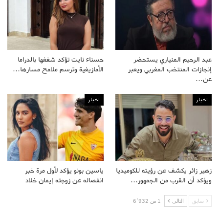
عبد الرحيم المنياري يستحضر
حسناء نايت تؤكد شغفها بالدراما
إنجازات المنتخب المغربي ويعبر
الأمازيغية وترسم ملامح مسارها…
عن…
اخبار
اخبار
زهير زائر يكشف عن رؤيته للكوميديا
ياسين بونو يؤكد لأول مرة خبر
ويؤكد أن القرب من الجمهور…
انفصاله عن زوجته إيمان خلاد
سابق
التالى
1 من 6٬932