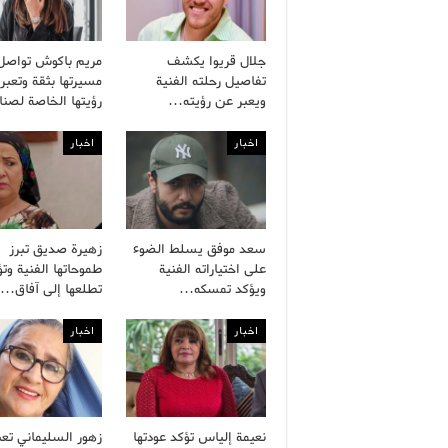
جلال قريوا يكشف
مريم باكوش تواصل
تفاصيل رحلته الفنية
مسيرتها بثقة وتعبر
ويعبر عن رؤيته…
رؤيتها الخاصة لصن
اخبار
اخبار
سعد موفق يسلط الضوء
زهيرة صديق تبرز
على اختياراته الفنية
طموحاتها الفنية وتؤ
ويؤكد تمسكه…
تطلعها إلى آفاق…
اخبار
اخبار
نعيمة إلياس تؤكد عودتها
زهور السليماني تع