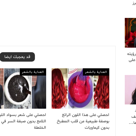
رز
رؤيته
قد يعجبك ايضا
 على
العناية بالشعر
العناية بالشعر
احصلي على هذا اللون الرائع
احصلي على شعر بسواد اللي
شف
بوصفة طبيعية من قلب المطبخ
اللامع بدون صبغة السر في 
رها…
بدون كيماويات
الخلطة