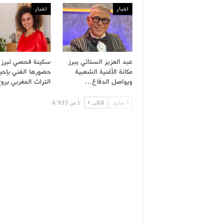
اخبار
اخبار
عبد العزيز الستاتي يبرز
سكينة فحصي تبرز
مكانة الأغنية الشعبية
حضورها الفني بإحيا
ويواصل الدفاع…
التراث المغربي بر
سابق
التالى
1 من 6٬933