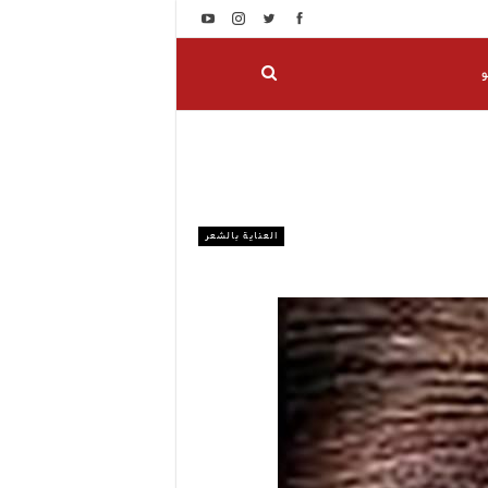
و
العناية بالشعر