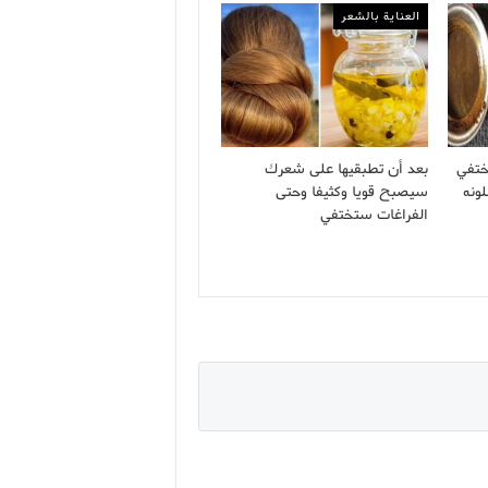
العناية بالشعر
ختفي
بعد أن تطبقيها على شعرك
ونه
سيصبح قويا وكثيفا وحتى
الفراغات ستختفي