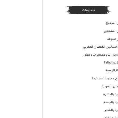
تصنيفات
 المجتمع
ر المشاهير
 متنوعة
ء فساتين القفطان المغربي
وارات ومجوهرات وعطور
 و الولادة
ة الزوجية
خ و حلويات جزائرية
وس المغربية
ية بالبشرة
اية بالجسم
ية بالشعر
ة المسلمة