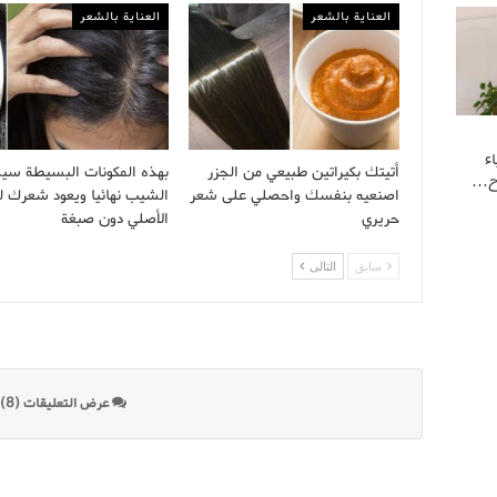
العناية بالشعر
العناية بالشعر
ء
أتيتك بكيراتين طبيعي من الجزر
بهذه المكونات البسيطة سي
وح…
اصنعيه بنفسك واحصلي على شعر
الشيب نهائيا ويعود شعرك لل
حريري
الأصلي دون صبغة
سابق
التالى
عرض التعليقات (8)