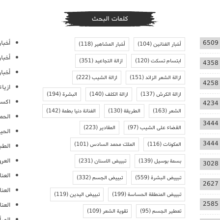
كلمات البحث
أخبار
6509
أخبار الفنانين
(104)
أخبار المشاهير
(118)
أخبا
ابتسام تسكت
(120)
ازالة التجاعيد
(351)
4358
أخبار
ازالة الشعر الزائد
(151)
ازالة الشيب
(222)
4258
ازيا
ازالة الكرش
(137)
ازالة الكلف
(140)
البشرة
(194)
اكسس
4234
الشعر
(163)
الطريقة
(130)
الفنانة دنيا بطمة
(142)
الحمل
3444
القضاء على الشيب
(97)
المقادير
(223)
الحيا
3444
المكونات
(116)
الملك محمد السادس
(101)
الطب
العر
بسمة بوسيل
(139)
تبييض الاسنان
(231)
3028
العنا
تبييض البشرة
(559)
تبييض الجسم
(332)
2627
العن
تبييض المنطقة الحساسة
(199)
تبييض اليدين
(119)
2585
العنا
تعطير الجسم
(95)
تقوية الشعر
(109)
المرأ