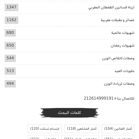
ازياء فساتين القفطان المغربي
1347
عصائر و مقبلات مغربية
1162
شهيوات عالمية
680
شهيوات رمضان
650
وصفات لانقاص الوزن
544
حلويات العيد
513
وصفات لزيادة الوزن
494
للاتصال بنا+212614999191
كلمات البحث
أخبار الفنانين
(104)
أخبار المشاهير
(118)
ابتسام تسكت
(120)