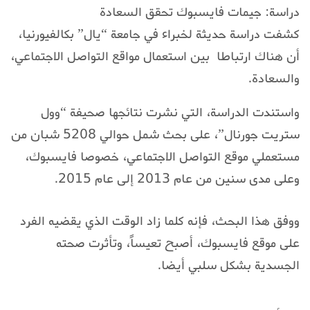
دراسة: جيمات فايسبوك تحقق السعادة
كشفت دراسة حديثة لخبراء في جامعة “يال” بكالفيورنيا،
أن هناك ارتباطا بين استعمال مواقع التواصل الاجتماعي،
والسعادة.
واستندت الدراسة، التي نشرت نتائجها صحيفة “وول
ستريت جورنال”، على بحث شمل حوالي 5208 شبان من
مستعملي موقع التواصل الاجتماعي، خصوصا فايسبوك،
وعلى مدى سنين من عام 2013 إلى عام 2015.
ووفق هذا البحث، فإنه كلما زاد الوقت الذي يقضيه الفرد
على موقع فايسبوك، أصبح تعيساً، وتأثرت صحته
الجسدية بشكل سلبي أيضا.