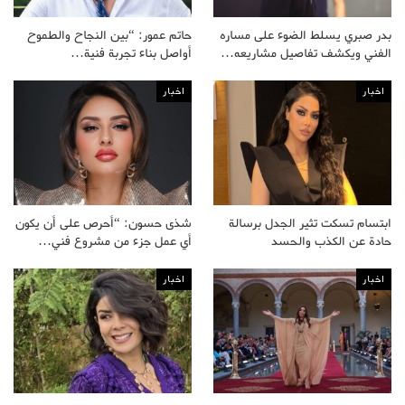
بدر صبري يسلط الضوء على مساره
حاتم عمور: “بين النجاح والطموح
الفني ويكشف تفاصيل مشاريعه…
أواصل بناء تجربة فنية…
اخبار
اخبار
ابتسام تسكت تثير الجدل برسالة
شذى حسون: “أحرص على أن يكون
حادة عن الكذب والحسد
أي عمل جزء من مشروع فني…
اخبار
اخبار