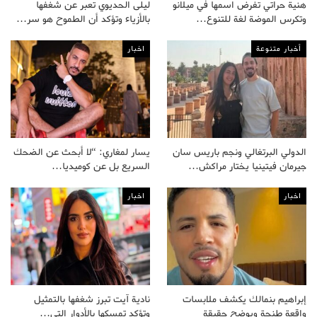
هنية حراتي تفرض اسمها في ميلانو
ليلى الحديوي تعبر عن شغفها
وتكرس الموضة لغة للتنوع…
بالأزياء وتؤكد أن الطموح هو سر…
أخبار متنوعة
اخبار
الدولي البرتغالي ونجم باريس سان
يسار لمغاري: “لا أبحث عن الضحك
جيرمان فيتينيا يختار مراكش…
السريع بل عن كوميديا…
اخبار
اخبار
إبراهيم بنمالك يكشف ملابسات
نادية آيت تبرز شغفها بالتمثيل
واقعة طنجة ويوضح حقيقة
وتؤكد تمسكها بالأدوار التي…