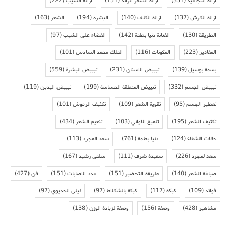
ازالة التجاعيد
(351)
ازالة الشعر الزائد
(151)
ازالة الشيب
(222)
ازالة الكرش
(137)
ازالة الكلف
(140)
البشرة
(194)
الشعر
(163)
الطريقة
(130)
الفنانة دنيا بطمة
(142)
القضاء على الشيب
(97)
المقادير
(223)
المكونات
(116)
الملك محمد السادس
(101)
بسمة بوسيل
(139)
تبييض الاسنان
(231)
تبييض البشرة
(559)
تبييض الجسم
(332)
تبييض المنطقة الحساسة
(199)
تبييض اليدين
(119)
تعطير الجسم
(95)
تقوية الشعر
(109)
تكثيف الرموش
(101)
تكثيف الشعر
(195)
تلميع الاواني
(103)
تنعيم الشعر
(434)
حالات الشفاء
(124)
دنيا بطمة
(761)
سعد المجرد
(113)
سعد لمجرد
(226)
سعيدة شرف
(111)
سلمى رشيد
(167)
صباغة الشعر
(140)
طريقة التحضير
(151)
عدد الاصابات
(151)
فن
(427)
فوائد
(109)
كيكة
(117)
كيكة بالشكلاط
(97)
ليلى الحديوي
(97)
مشاهير
(428)
وصفة
(156)
وصفة لزيادة الوزن
(138)