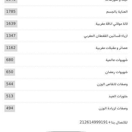
العناية بالجسم
1785
لالة مولاتي اناقة مغربية
1639
ازياء فساتين القفطان المغربي
1347
عصائر و مقبلات مغربية
1162
شهيوات عالمية
680
شهيوات رمضان
650
وصفات لانقاص الوزن
544
حلويات العيد
513
وصفات لزيادة الوزن
494
للاتصال بنا+212614999191