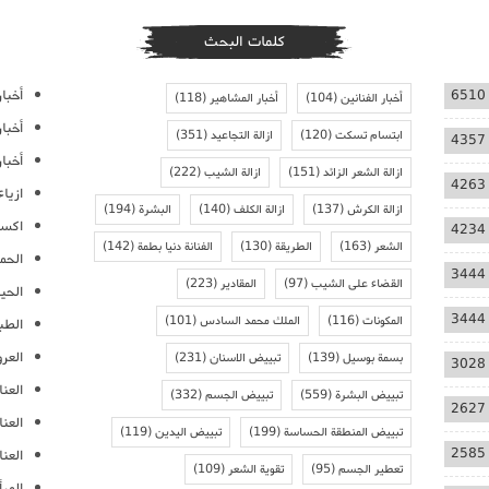
كلمات البحث
أخبار
6510
أخبار الفنانين
(104)
أخبار المشاهير
(118)
أخبا
ابتسام تسكت
(120)
ازالة التجاعيد
(351)
4357
أخبار
ازالة الشعر الزائد
(151)
ازالة الشيب
(222)
4263
ازيا
ازالة الكرش
(137)
ازالة الكلف
(140)
البشرة
(194)
اكسس
4234
الشعر
(163)
الطريقة
(130)
الفنانة دنيا بطمة
(142)
الحمل
3444
القضاء على الشيب
(97)
المقادير
(223)
الحيا
3444
المكونات
(116)
الملك محمد السادس
(101)
الطب
العر
بسمة بوسيل
(139)
تبييض الاسنان
(231)
3028
العنا
تبييض البشرة
(559)
تبييض الجسم
(332)
2627
العن
تبييض المنطقة الحساسة
(199)
تبييض اليدين
(119)
2585
العنا
تعطير الجسم
(95)
تقوية الشعر
(109)
المرأ