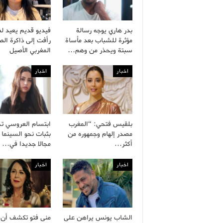
بدر هاري يوجه رسالة
فيديو قديم يعيد ل
مؤثرة للشباب بعد مأساة
رأفت إلى ذاكرة ال
سبتة ويحذر من وهم…
المغربي الأصيل
اخبار
اخبار
بلقيس فتحي: “المغرب
ابتسام العروسي ت
مصدر إلهام وجمهوره من
بثبات نحو السينما 
أكثر…
مجالا جديدا في…
اخبار
اخبار
الشاب يونس يراهن على
منى فتو تكشف أن