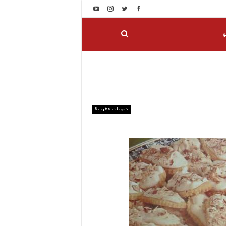
و
حلويات مغربية