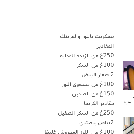
بسكويت باللوز والمرينك
المقادير
250غ من الزبدة المذابة
100غ من السكر
2 صفار البيض
100غ من مسحوق اللوز
150غ من الطحين
لفنية
مقادير الكريما
…
250غ من السكر الصقيل
2بياض بيضتين
100غ من اللوز المجروش غليظ