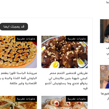
ا
قد يعجبك ايضا
حلويات مغربية
حلويات مغربية
ف
ي
طريقتي فتحضير اللحم محمر
مبروشة الباستا فلورا بطعم
كيجي شهوة بنين مكاينش لي
الباونتي قمة اللذة والبنة و
يذوقو عندي وما يسلونيش أشنو
اقتصادية وغير مكلفة
فيه
ضورها
ر
حلويات مغربية
حلويات مغربية