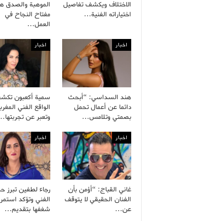
الاختلاف ويكشف تفاصيل
الموهبة والصدق هم
اختياراته الفنية…
مفتاح النجاح في
العمل…
اخبار
اخبار
هند السداسي: “أبحث
سمية أكعبون تكش
دائما عن أعمال تحمل
الواقع الفني المغرب
بصمتي وتلامس…
وتعبر عن تجربتها…
اخبار
اخبار
غاني القباج: “أؤمن بأن
رجاء لطفين تبرز ح
الفنان الحقيقي لا يتوقف
الفني وتؤكد استمرا
عن…
شغفها بتقديم…