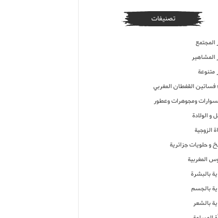
تصنيفات
 المجتمع
ر المشاهير
 متنوعة
ء فساتين القفطان المغربي
وارات ومجوهرات وعطور
 و الولادة
ة الزوجية
خ و حلويات جزائرية
وس المغربية
ية بالبشرة
اية بالجسم
ية بالشعر
ة المسلمة