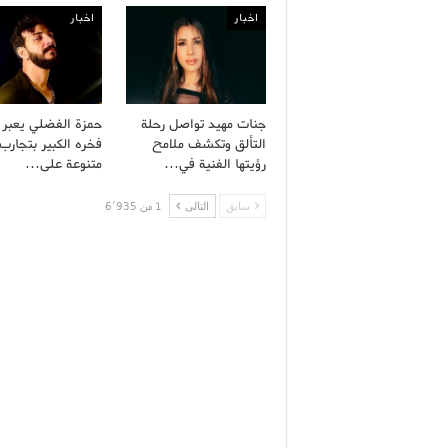
اخبار
اخبار
جنات مهيد تواصل رحلة
حمزة الفضلي يعبر
التألق وتكشف ملامح
فخره الكبير بتجارب 
رؤيتها الفنية في…
متنوعة على…
سابق
التالى
1 من 6٬935