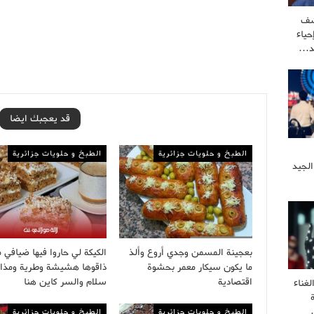
شف
ياء
كد…
قد يعجبك ايضا
الطبخ و حلويات جزائرية
الطبخ و حلويات جزائرية
الجيد
بعجينة المسمن وجدي أروع وألذ
الكيكة لي حاروا فيها ضيافي 
ما يكون سيكار معمر بحشوة
ذاقوها هشيشة وطرية ومذاقه
اقتصادية
سلام والسر كاين هنا
غناء
الطبخ و حلويات جزائرية
الطبخ و حلويات جزائرية