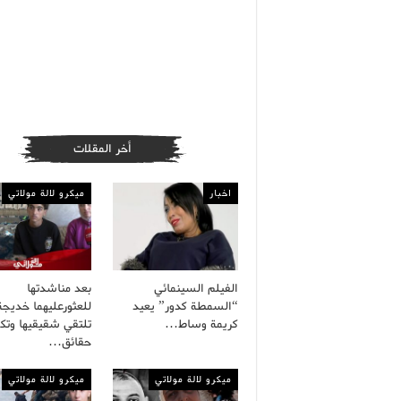
أخر المقلات
اخبار
ميكرو لالة مولاتي
الفيلم السينمائي
بعد مناشدتها
“السمطة كدور” يعيد
للعثورعليهما خديجة
كريمة وساط…
تلتقي شقيقيها وت
حقائق…
ميكرو لالة مولاتي
ميكرو لالة مولاتي