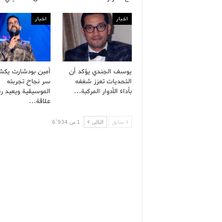
اخبار
اخبار
يوسف الجندي يؤكد أن
أمين بودشارت يك
التحديات تعزز شغفه
سر نجاح تجربته
بأداء الأدوار المركبة…
الموسيقية ويعيد ر
علاقة…
سابق
التالى
1 من 6٬934