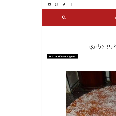
و
طبخ جزائري
الطبخ و حلويات جزائرية