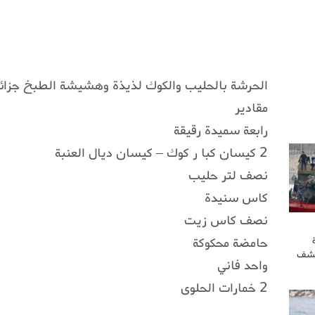
الحرشة بالحليب والكوك لذيذة وهشيشة الطبخ جزائ
مقادير
رابعة سميدة رقيقة
2 كيسان كبا ر كوك – كيسان ديال العنبة
نصف لتر حليب
كاس سنيدة
نصف كاس زيت
حامضة محكوكة
كشف
واحد فاني
2 خمارات الحلوى