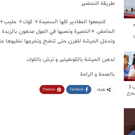
طريقة التحضير
كنجمعوا المقادير كلها السميدة+ كوك+ حليب
الحامض +الخميرة ونصبها في المول مدهون بالزبدة
وندخل الحرشة للفرن حتى تنضج ونخرجها نخليوها ح
تدهن الحرشة بالكونفيتير و ترش بالكوك
بالصحة و الراحة
“عشت العــ..ــذاب 3
Pinterest
Facebook
شارك
يخرج