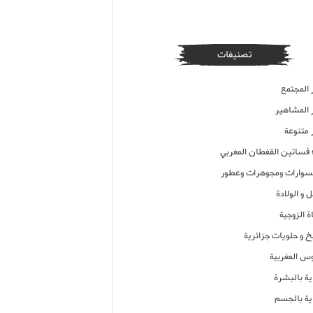
تصنيفات
 المجتمع
ر المشاهير
 متنوعة
ء فساتين القفطان المغربي
وارات ومجوهرات وعطور
 و الولادة
ة الزوجية
خ و حلويات جزائرية
وس المغربية
ية بالبشرة
اية بالجسم