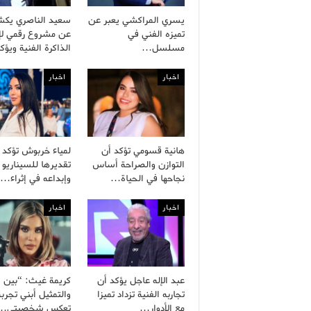
يسري المراكشي يعبر عن
سعيد الناصري يك
تميزه الفني في
عن مشروع رقمي لإح
مسلسل…
الذاكرة الفنية ويؤ
اخبار
اخبار
هانية قسومي تؤكد أن
لمياء خربوش تؤكد
التوازن والصراحة أساس
تقديرها للسيناريو 
نجاحها في الحياة…
وإبداعه في إثراء…
اخبار
اخبار
عبد الإله عاجل يؤكد أن
كريمة غيث: “بين ال
تجاربه الفنية تزداد تميزا
والتمثيل أبني تجربة
مع الأدوار…
تعكس شخصيتي…