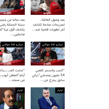
بعد وصول العائلة..
بعد نجاته من جحيم
تصريحات صادمة تكشف
سبتة المحتلة رضى
آخر تطورات قضية عبد…
يكشف لأول مرة“كنا
ضاحكين…
ميكرو لالة مولاتي
ميكرو لالة مولاتي
“الحب والسحر كلفني
54 مليون وخدمتي”دركي
أيام”الطفل أيوب 
سابق يخرج عن…
عن صمته…
اخبار
اخبار