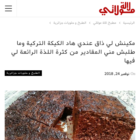
الرئيسية
مطبخ لالة مولاتي
الطبخ و حلويات جزائرية
مكينش لي ذاق عندي هاد الكيكة التركية وما
طلبش مني المقادير من كثرة اللذة الرائعة لي
فيها
الطبخ و حلويات جزائرية
On
نوفمبر 24, 2018