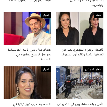
رحلتها بين الغناء والتمثيل
مياه البحر إلى 36 بحلول 2030
وتراهن…
اخبار
اخبار
فاطمة الزهراء الجوهري تعبر عن
عصام كمال يبرز رؤيته الموسيقية
تجربتها الفنية وتؤكد أن الشهرة…
ويواصل ترسيخ حضوره في
الساحة…
أخبار المجتمع
اخبار
الأمن يوقف مشتبهين في التحريض
السعدية لديب تبرز ثباتها في