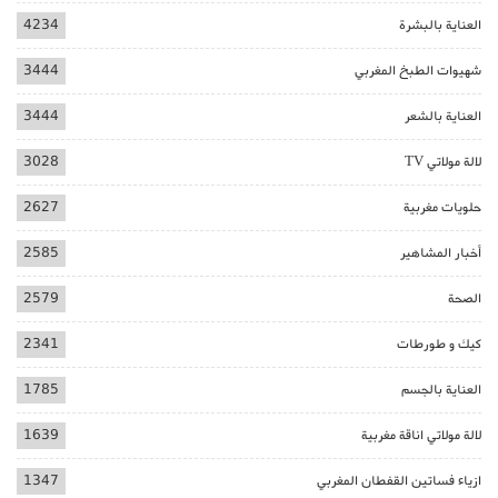
العناية بالبشرة
4234
شهيوات الطبخ المغربي
3444
العناية بالشعر
3444
لالة مولاتي TV
3028
حلويات مغربية
2627
أخبار المشاهير
2585
الصحة
2579
كيك و طورطات
2341
العناية بالجسم
1785
لالة مولاتي اناقة مغربية
1639
ازياء فساتين القفطان المغربي
1347