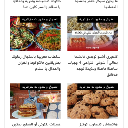
ما يكون سيكار معمر بحشوة
ذاقوها هشيشة وطرية ومذاقها
اقتصادية
يا سلام والسر كاين هنا
الطبخ و حلويات جزائرية
الطبخ و حلويات جزائرية
كتحيري أشنو توجدي فالشعا
سلطات مغربية بالدنجال زعلوك
بحالي؟ شوفي اقتراحي 4 وجبات
بطريقتين فالكوكوط والفران
ساهلة ماهلة ولذيذة توجد
والمذاق يا سلام
فدقائق
الطبخ و حلويات جزائرية
الطبخ و حلويات جزائرية
هاكيفاش كنصاوب كوكيز
خبيزات للكوتي أو الفطور بمكون