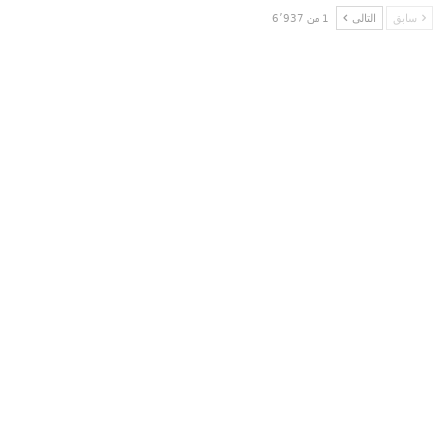
سابق
التالى
1 من 6٬937