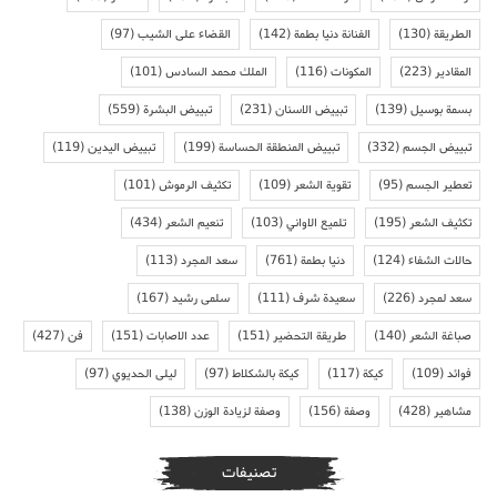
الطريقة
(130)
الفنانة دنيا بطمة
(142)
القضاء على الشيب
(97)
المقادير
(223)
المكونات
(116)
الملك محمد السادس
(101)
بسمة بوسيل
(139)
تبييض الاسنان
(231)
تبييض البشرة
(559)
تبييض الجسم
(332)
تبييض المنطقة الحساسة
(199)
تبييض اليدين
(119)
تعطير الجسم
(95)
تقوية الشعر
(109)
تكثيف الرموش
(101)
تكثيف الشعر
(195)
تلميع الاواني
(103)
تنعيم الشعر
(434)
حالات الشفاء
(124)
دنيا بطمة
(761)
سعد المجرد
(113)
سعد لمجرد
(226)
سعيدة شرف
(111)
سلمى رشيد
(167)
صباغة الشعر
(140)
طريقة التحضير
(151)
عدد الاصابات
(151)
فن
(427)
فوائد
(109)
كيكة
(117)
كيكة بالشكلاط
(97)
ليلى الحديوي
(97)
مشاهير
(428)
وصفة
(156)
وصفة لزيادة الوزن
(138)
تصنيفات