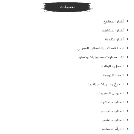
تصنيفات
أخبار المجتمع
أخبار المشاهير
أخبار متنوعة
ازياء فساتين القفطان المغربي
اكسسوارات ومجوهرات وعطور
الحمل و الولادة
الحياة الزوجية
الطبخ و حلويات جزائرية
العروس المغربية
العناية بالبشرة
العناية بالجسم
العناية بالشعر
المرأة المسلمة