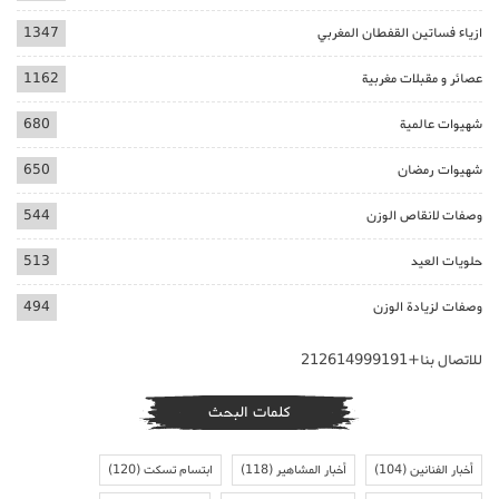
ازياء فساتين القفطان المغربي
1347
عصائر و مقبلات مغربية
1162
شهيوات عالمية
680
شهيوات رمضان
650
وصفات لانقاص الوزن
544
حلويات العيد
513
وصفات لزيادة الوزن
494
للاتصال بنا+212614999191
كلمات البحث
أخبار الفنانين
(104)
أخبار المشاهير
(118)
ابتسام تسكت
(120)