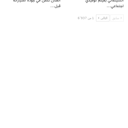
السينمائي بفيلم كوميدي
الفنان تكمن في جودة اختياراته
اجتماعي…
قبل…
سابق
التالى
1 من 6٬937