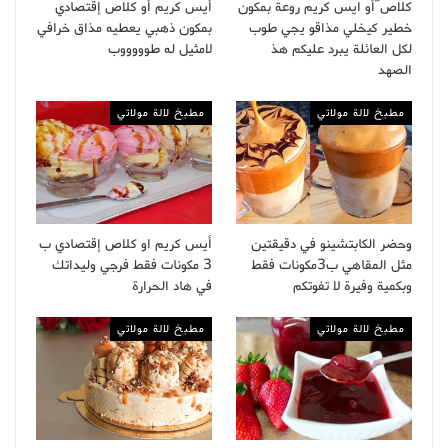
كلاص ّأو ايس كريم روعة بمكون
أيس كريم أو كلاص إقتصادي
خطير كيخلي مذاقو يجي طوب
بمكون ذهبي يعطيه مذاق خرافي
لكل العائلة يبرد عليكم هذ
لامثيل له طوووووب
الصهد
مطبخ لالة مولاتي
مطبخ لالة مولاتي
وحضر الكابتشينو في دقيقتين
أيس كريم او كلاص إقتصادي ب
مثل المقاهي ب3مكونات فقط
3 مكونات فقط فرجي وليداتك
وبكمية وفيرة لا تفوتكم
في هاد الحرارة
مطبخ لالة مولاتي
مطبخ لالة مولاتي