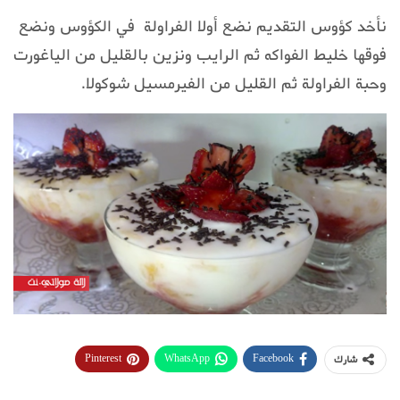
نأخد كؤوس التقديم نضع أولا الفراولة في الكؤوس ونضع
فوقها خليط الفواكه ثم الرايب ونزين بالقليل من الياغورت
وحبة الفراولة ثم القليل من الفيرمسيل شوكولا.
Pinterest
WhatsApp
Facebook
شارك