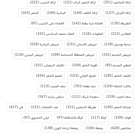
ازالة التجاعيد
(351)
ازالة الشعر الزائد
(151)
ازالة الشيب
(222)
ازالة الكرش
(137)
ازالة الكلف
(140)
البشرة
(194)
الشعر
(163)
الطريقة
(130)
الفنانة دنيا بطمة
(142)
القضاء على الشيب
(97)
المقادير
(223)
المكونات
(116)
الملك محمد السادس
(101)
بسمة بوسيل
(139)
تبييض الاسنان
(231)
تبييض البشرة
(559)
تبييض الجسم
(332)
تبييض المنطقة الحساسة
(199)
تبييض اليدين
(119)
تعطير الجسم
(95)
تقوية الشعر
(109)
تكثيف الرموش
(101)
تكثيف الشعر
(195)
تلميع الاواني
(103)
تنعيم الشعر
(434)
حالات الشفاء
(124)
دنيا بطمة
(761)
سعد المجرد
(113)
سعد لمجرد
(226)
سعيدة شرف
(111)
سلمى رشيد
(167)
صباغة الشعر
(140)
طريقة التحضير
(151)
عدد الاصابات
(151)
فن
(427)
فوائد
(109)
كيكة
(117)
كيكة بالشكلاط
(97)
ليلى الحديوي
(97)
مشاهير
(428)
وصفة
(156)
وصفة لزيادة الوزن
(138)