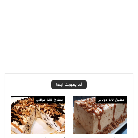
قد يعجبك ايضا
مطبخ لالة مولاتي
مطبخ لالة مولاتي