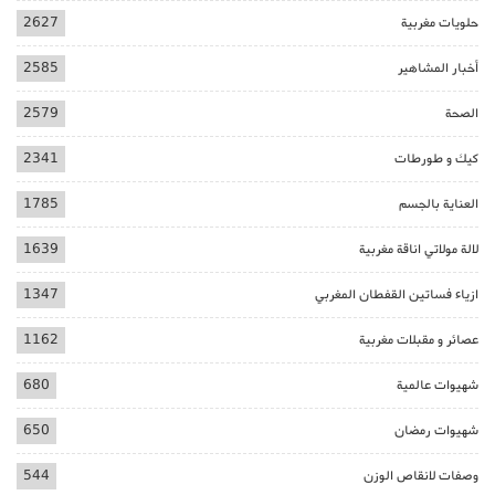
حلويات مغربية
2627
أخبار المشاهير
2585
الصحة
2579
كيك و طورطات
2341
العناية بالجسم
1785
لالة مولاتي اناقة مغربية
1639
ازياء فساتين القفطان المغربي
1347
عصائر و مقبلات مغربية
1162
شهيوات عالمية
680
شهيوات رمضان
650
وصفات لانقاص الوزن
544