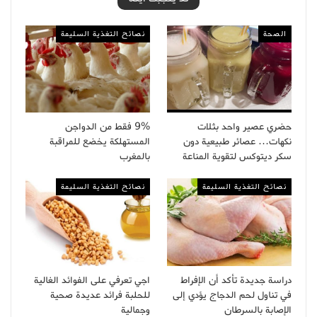
الصحة
نصائح التغذية السليمة
حضري عصير واحد بثلات
9% فقط من الدواجن
نكهات… عصائر طبيعية دون
المستهلكة يخضع للمراقبة
سكر ديتوكس لتقوية المناعة
بالمغرب
نصائح التغذية السليمة
نصائح التغذية السليمة
دراسة جديدة تأكد أن الإفراط
اجي تعرفي على الفوائد الغالية
في تناول لحم الدجاج يؤدي إلى
للحلبة فرائد عديدة صحية
الإصابة بالسرطان
وجمالية