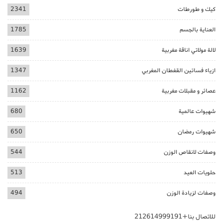
كيك و طورطات
2341
العناية بالجسم
1785
لالة مولاتي اناقة مغربية
1639
ازياء فساتين القفطان المغربي
1347
عصائر و مقبلات مغربية
1162
شهيوات عالمية
680
شهيوات رمضان
650
وصفات لانقاص الوزن
544
حلويات العيد
513
وصفات لزيادة الوزن
494
للاتصال بنا+212614999191