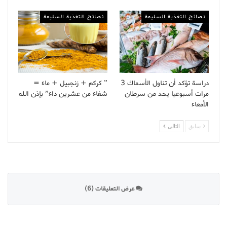
نصائح التغذية السليمة
نصائح التغذية السليمة
دراسة تؤكد أن تناول الأسماك 3
” كركم + زنجبيل + ماء =
مرات أسبوعيا يحد من سرطان
شفاء من عشرين داء” بإذن الله
الأمعاء
سابق
التالى
عرض التعليقات (6)