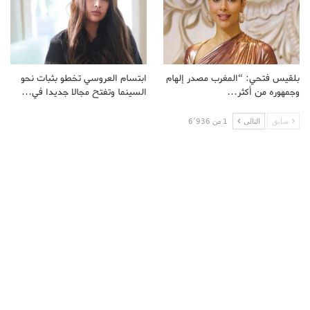
بلقيس فتحي: “المغرب مصدر إلهام
ابتسام العروسي تخطو بثبات نحو
وجمهوره من أكثر…
السينما وتفتح مجالا جديدا في…
سابق
التالى
1 من 6٬936