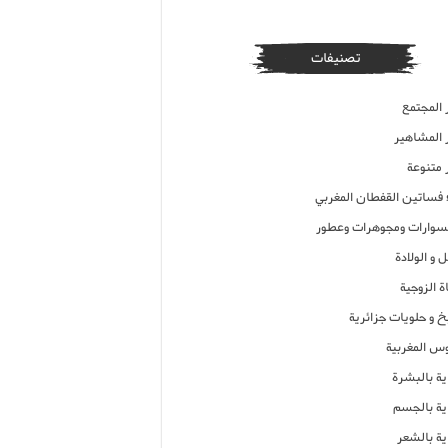
تصنيفات
 المجتمع
ر المشاهير
 متنوعة
ء فساتين القفطان المغربي
وارات ومجوهرات وعطور
 و الولادة
ة الزوجية
خ و حلويات جزائرية
وس المغربية
ية بالبشرة
اية بالجسم
ية بالشعر