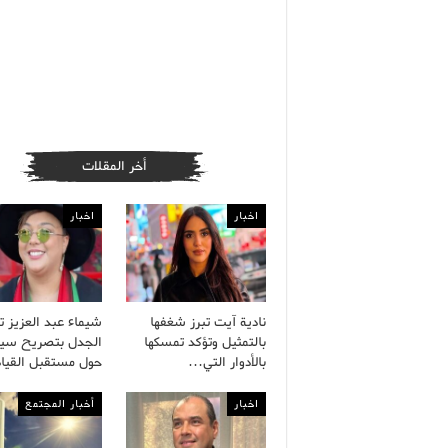
أخر المقلات
اخبار
اخبار
نادية آيت تبرز شغفها
شيماء عبد العزيز 
بالتمثيل وتؤكد تمسكها
الجدل بتصريح سي
بالأدوار التي…
حول مستقبل القيا
اخبار
أخبار المجتمع