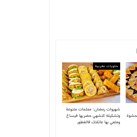
حلويات مغربية
شهيوات رمضان: مملحات متنوعة
 بحشوة
وتشكيلة كتشهي حضريها فيساع
ومتعي بها عائلتك فالفطور