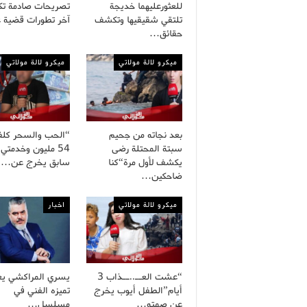
للعثورعليهما خديجة
تصريحات صادمة ت
تلتقي شقيقيها وتكشف
آخر تطورات قضية 
حقائق…
ميكرو لالة مولاتي
ميكرو لالة مولاتي
بعد نجاته من جحيم
“الحب والسحر كلف
سبتة المحتلة رضى
54 مليون وخدمتي
يكشف لأول مرة“كنا
سابق يخرج عن…
ضاحكين…
ميكرو لالة مولاتي
اخبار
“عشت العــ..ــذاب 3
يسري المراكشي يع
أيام”الطفل أيوب يخرج
تميزه الفني في
عن صمته…
مسلسل…