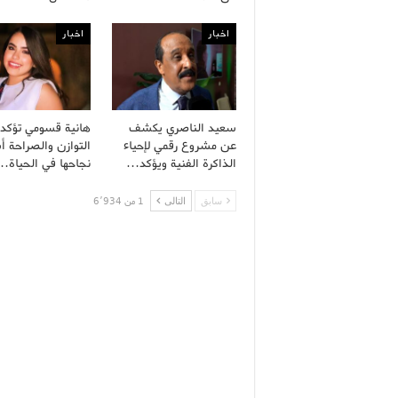
اخبار
اخبار
سعيد الناصري يكشف
هانية قسومي تؤكد 
عن مشروع رقمي لإحياء
التوازن والصراحة 
الذاكرة الفنية ويؤكد…
نجاحها في الحياة…
سابق
التالى
1 من 6٬934