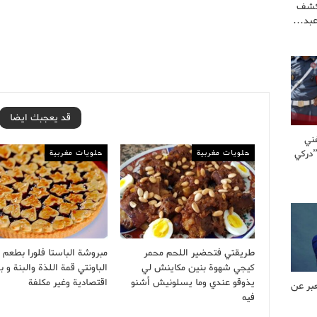
كشف
عبد…
قد يعجبك ايضا
ني
”دركي
حلويات مغربية
حلويات مغربية
طريقتي فتحضير اللحم محمر
مبروشة الباستا فلورا بطعم
كيجي شهوة بنين مكاينش لي
الباونتي قمة اللذة والبنة و
يذوقو عندي وما يسلونيش أشنو
اقتصادية وغير مكلفة
بر عن
فيه