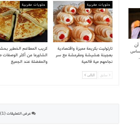
حلويات مغربية
حلويات مغربية
أن
تارتوليت بكريمة مميزة واقتصادية
كريب المطاعم الخطير بحش
أساس
بعجينة هشيشة ومقرمشة مع سر
الشاورما من أكثر الوصفات ط
نجاحهم مية فالمية
والمفضلة عند الجميع
سابق
التالى
عرض التعليقات (1)