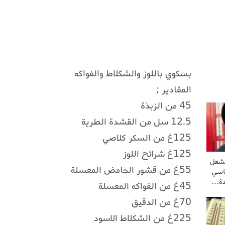
بسكوي باللوز والشكلاط والفواكه
المقادير ;
45 من الزبذة
12.5 سل من القشدة الطرية
125غ من السكر كلاصي
125غ شرائح اللوز
تشعل
55غ من قشور الحامض المعسلة
اسي
دة…
45غ من الفواكه المعسلة
70غ من الدقيق
225غ من الشكلاط الاسود