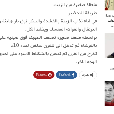
ملعقة صغيرة من الزيت.
طريقة التحضير
ب عدة
في اناء تذاب الزبذة والقشدة والسكر فوق نار هادئة 
جات
البرتقال والفواكه المعسلة ويخلط الكل.
بواسطة ملعقة صغيرة تصفف العجينة فوق صينية على
بالفرشاة ثم تدخل الى للفرن ساخن لمدة 10د
تخرج من الفرن ثم تدهن بالشكلاط الاسود على احدى 
الوجه الاخر.
يد
Pinterest
Facebook
شارك