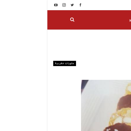
و
حلويات مغربية