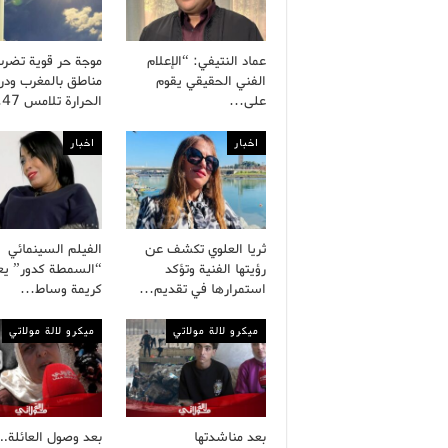
عماد النتيفي: “الإعلام
موجة حر قوية تضر
الفني الحقيقي يقوم
مناطق بالمغرب ودر
على…
الحرارة تلامس 47…
اخبار
اخبار
ثريا العلوي تكشف عن
الفيلم السينمائي
رؤيتها الفنية وتؤكد
“السمطة كدور” يع
استمرارها في تقديم…
كريمة وساط…
ميكرو لالة مولاتي
ميكرو لالة مولاتي
بعد مناشدتها
بعد وصول العائلة..