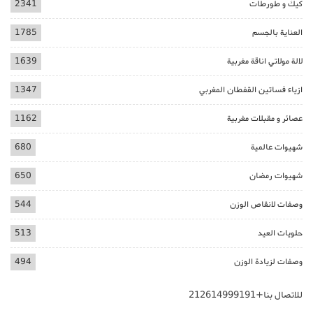
كيك و طورطات
2341
العناية بالجسم
1785
لالة مولاتي اناقة مغربية
1639
ازياء فساتين القفطان المغربي
1347
عصائر و مقبلات مغربية
1162
شهيوات عالمية
680
شهيوات رمضان
650
وصفات لانقاص الوزن
544
حلويات العيد
513
وصفات لزيادة الوزن
494
للاتصال بنا+212614999191