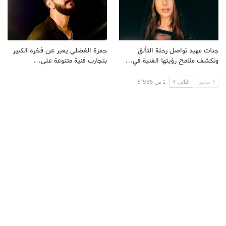
جنات مهيد تواصل رحلة التألق
حمزة الفضلي يعبر عن فخره الكبير
وتكشف ملامح رؤيتها الفنية في…
بتجارب فنية متنوعة على…
سابق
التالى
1 من 6٬935