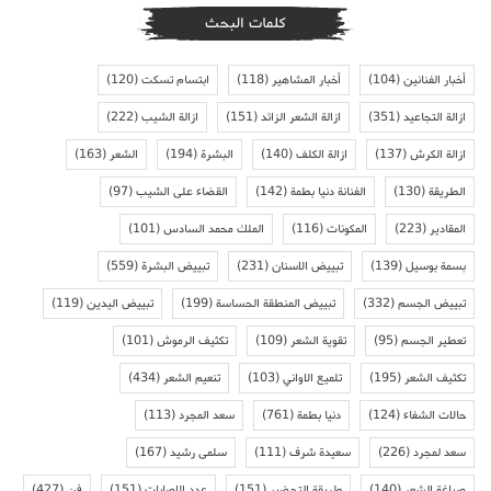
كلمات البحث
أخبار الفنانين
(104)
أخبار المشاهير
(118)
ابتسام تسكت
(120)
ازالة التجاعيد
(351)
ازالة الشعر الزائد
(151)
ازالة الشيب
(222)
ازالة الكرش
(137)
ازالة الكلف
(140)
البشرة
(194)
الشعر
(163)
الطريقة
(130)
الفنانة دنيا بطمة
(142)
القضاء على الشيب
(97)
المقادير
(223)
المكونات
(116)
الملك محمد السادس
(101)
بسمة بوسيل
(139)
تبييض الاسنان
(231)
تبييض البشرة
(559)
تبييض الجسم
(332)
تبييض المنطقة الحساسة
(199)
تبييض اليدين
(119)
تعطير الجسم
(95)
تقوية الشعر
(109)
تكثيف الرموش
(101)
تكثيف الشعر
(195)
تلميع الاواني
(103)
تنعيم الشعر
(434)
حالات الشفاء
(124)
دنيا بطمة
(761)
سعد المجرد
(113)
سعد لمجرد
(226)
سعيدة شرف
(111)
سلمى رشيد
(167)
صباغة الشعر
(140)
طريقة التحضير
(151)
عدد الاصابات
(151)
فن
(427)