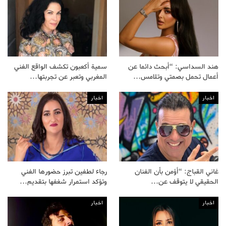
هند السداسي: “أبحث دائما عن
سمية أكعبون تكشف الواقع الفني
أعمال تحمل بصمتي وتلامس…
المغربي وتعبر عن تجربتها…
اخبار
اخبار
غاني القباج: “أؤمن بأن الفنان
رجاء لطفين تبرز حضورها الفني
الحقيقي لا يتوقف عن…
وتؤكد استمرار شغفها بتقديم…
اخبار
اخبار