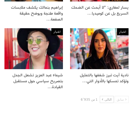
يسار لمغاري: “لا أبحث عن الضحك
إبراهيم بنمالك يكشف ملابسات
السريع بل عن كوميديا…
واقعة طنجة ويوضح حقيقة
الصفعة…
اخبار
اخبار
نادية آيت تبرز شغفها بالتمثيل
شيماء عبد العزيز تشعل الجدل
وتؤكد تمسكها بالأدوار التي…
بتصريح سياسي حول مستقبل
القيادة…
سابق
التالى
1 من 6٬935