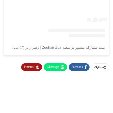
تمت مشاركة منشور بواسطة ‏‎Zouhair Zair | زهير زائر‎‏ (@‏‎zouhairzair‎‏)
Pinterest
WhatsApp
Facebook
شارك