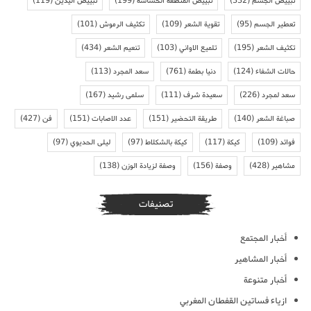
تبييض الجسم
(332)
تبييض المنطقة الحساسة
(199)
تبييض اليدين
(119)
تعطير الجسم
(95)
تقوية الشعر
(109)
تكثيف الرموش
(101)
تكثيف الشعر
(195)
تلميع الاواني
(103)
تنعيم الشعر
(434)
حالات الشفاء
(124)
دنيا بطمة
(761)
سعد المجرد
(113)
سعد لمجرد
(226)
سعيدة شرف
(111)
سلمى رشيد
(167)
صباغة الشعر
(140)
طريقة التحضير
(151)
عدد الاصابات
(151)
فن
(427)
فوائد
(109)
كيكة
(117)
كيكة بالشكلاط
(97)
ليلى الحديوي
(97)
مشاهير
(428)
وصفة
(156)
وصفة لزيادة الوزن
(138)
تصنيفات
أخبار المجتمع
أخبار المشاهير
أخبار متنوعة
ازياء فساتين القفطان المغربي