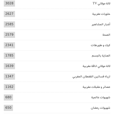
لالة مولاتي TV
3028
حلويات مغربية
2627
أخبار المشاهير
2585
الصحة
2579
كيك و طورطات
2341
العناية بالجسم
1785
لالة مولاتي اناقة مغربية
1639
ازياء فساتين القفطان المغربي
1347
عصائر و مقبلات مغربية
1162
شهيوات عالمية
680
شهيوات رمضان
650