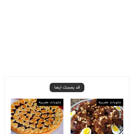
قد يعجبك ايضا
حلويات مغربية
حلويات مغربية