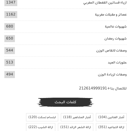
ازياء فساتين القفطان المغربي
1347
عصائر و مقبلات مغربية
1162
شهيوات عالمية
680
شهيوات رمضان
650
وصفات لانقاص الوزن
544
حلويات العيد
513
وصفات لزيادة الوزن
494
للاتصال بنا+212614999191
كلمات البحث
أخبار الفنانين
(104)
أخبار المشاهير
(118)
ابتسام تسكت
(120)
ازالة التجاعيد
(351)
ازالة الشعر الزائد
(151)
ازالة الشيب
(222)