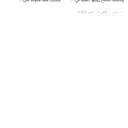
وتكشف ملامح رؤيتها الفنية في…
بتجارب فنية متنوعة على…
سابق
التالى
1 من 6٬935