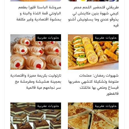
طريقتي فتحضير اللحم محمر
مبروشة الباستا فلورا بطعم
كيجي شهوة بنين مكاينش لي
الباونتي قمة اللذة والبنة و
يذوقو عندي وما يسلونيش أشنو
بحشوة اقتصادية وغير مكلفة
فيه
حلويات مغربية
حلويات مغربية
شهيوات رمضان: مملحات
تارتوليت بكريمة مميزة واقتصادية
متنوعة وتشكيلة كتشهي حضريها
بعجينة هشيشة ومقرمشة مع
فيساع ومتعي بها عائلتك
سر نجاحهم مية فالمية
فالفطور
حلويات مغربية
حلويات مغربية