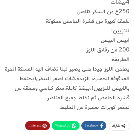
4بيضات
250غ من السكر كلاصي
ملعقة كبيرة من قشرة الحامض محكوكة
للتزيين:
ابيض البيض
200 من رقائق اللوز
الطريقة:
يطحن اللوز جيدا حتى يصير لينا تضاف اليه المسكة الحرة
المدقوقة الخميرة، الزبدة،ثلات اصفر البيض(يحتفظ
بالابيض للتزيين)،بيضة كاملة،سكر كلاصي وملعقة من
قشرة الحامض ثم نخلط جميع العناصر
نحضر كويرات صغيرة من الخليط
Pinterest
WhatsApp
Facebook
شارك