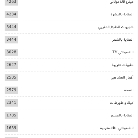
ميكرو لالة مولاتي
4263
العناية بالبشرة
4234
شهيوات الطبخ المغربي
3444
العناية بالشعر
3444
لالة مولاتي TV
3028
حلويات مغربية
2627
أخبار المشاهير
2585
الصحة
2579
كيك و طورطات
2341
العناية بالجسم
1785
لالة مولاتي اناقة مغربية
1639