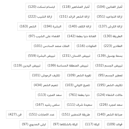
أخبار الفنانين
(104)
أخبار المشاهير
(118)
ابتسام تسكت
(120)
ازالة التجاعيد
(351)
ازالة الشعر الزائد
(151)
ازالة الشيب
(222)
ازالة الكرش
(137)
ازالة الكلف
(140)
البشرة
(194)
الشعر
(163)
الطريقة
(130)
الفنانة دنيا بطمة
(142)
القضاء على الشيب
(97)
المقادير
(223)
المكونات
(116)
الملك محمد السادس
(101)
بسمة بوسيل
(139)
تبييض الاسنان
(231)
تبييض البشرة
(559)
تبييض الجسم
(332)
تبييض المنطقة الحساسة
(199)
تبييض اليدين
(119)
تعطير الجسم
(95)
تقوية الشعر
(109)
تكثيف الرموش
(101)
تكثيف الشعر
(195)
تلميع الاواني
(103)
تنعيم الشعر
(434)
حالات الشفاء
(124)
دنيا بطمة
(761)
سعد المجرد
(113)
سعد لمجرد
(226)
سعيدة شرف
(111)
سلمى رشيد
(167)
صباغة الشعر
(140)
طريقة التحضير
(151)
عدد الاصابات
(151)
فن
(427)
فوائد
(109)
كيكة
(117)
كيكة بالشكلاط
(97)
ليلى الحديوي
(97)