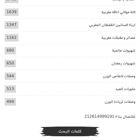
لالة مولاتي اناقة مغربية
1639
ازياء فساتين القفطان المغربي
1347
عصائر و مقبلات مغربية
1162
شهيوات عالمية
680
شهيوات رمضان
650
وصفات لانقاص الوزن
544
حلويات العيد
513
وصفات لزيادة الوزن
494
للاتصال بنا+212614999191
كلمات البحث