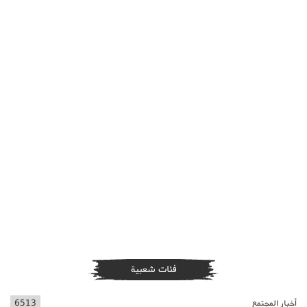
فئات شعبية
أخبار المجتمع
6513