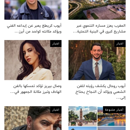
المغرب يعزز مساره التنموي عبر
أيوب كريطع يعبر عن إبداعه الفني
مشاريع كبرى في البنية التحتية…
ويؤكد مكانته كواحد من أبرز…
اخبار
اخبار
أيوب روحال يكشف رؤيته للفن
وصال بيريز تؤكد تمسكها بالفن
الشعبي ويؤكد أن النجاح يحتاج
الهادف وتبرز مكانة الجمهور في…
إلى…
أخبار متنوعة
اخبار