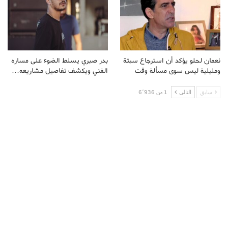
نعمان لحلو يؤكد أن استرجاع سبتة
بدر صبري يسلط الضوء على مساره
ومليلية ليس سوى مسألة وقت
الفني ويكشف تفاصيل مشاريعه…
سابق
التالى
1 من 6٬936