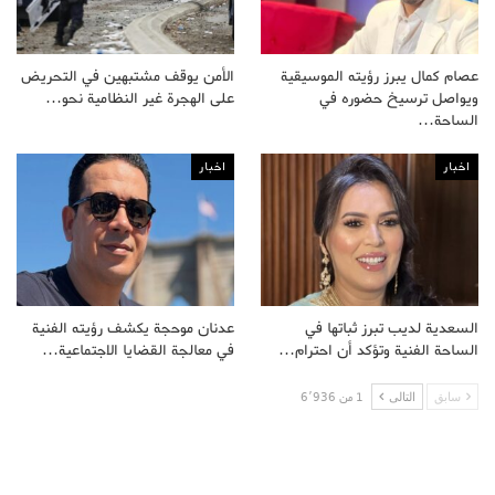
عصام كمال يبرز رؤيته الموسيقية
الأمن يوقف مشتبهين في التحريض
ويواصل ترسيخ حضوره في
على الهجرة غير النظامية نحو…
الساحة…
اخبار
اخبار
السعدية لديب تبرز ثباتها في
عدنان موحجة يكشف رؤيته الفنية
الساحة الفنية وتؤكد أن احترام…
في معالجة القضايا الاجتماعية…
سابق
التالى
1 من 6٬936