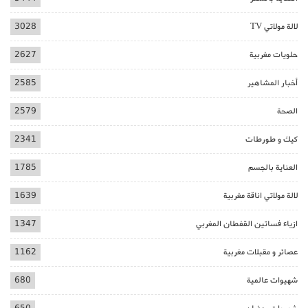
لالة مولاتي TV
3028
حلويات مغربية
2627
أخبار المشاهير
2585
الصحة
2579
كيك و طورطات
2341
العناية بالجسم
1785
لالة مولاتي اناقة مغربية
1639
ازياء فساتين القفطان المغربي
1347
عصائر و مقبلات مغربية
1162
شهيوات عالمية
680