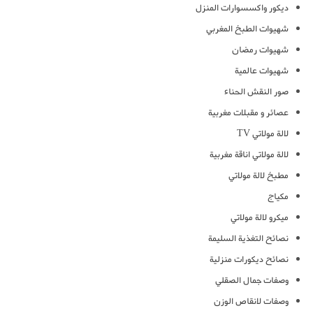
ديكور واكسسوارات المنزل
شهيوات الطبخ المغربي
شهيوات رمضان
شهيوات عالمية
صور النقش الحناء
عصائر و مقبلات مغربية
لالة مولاتي TV
لالة مولاتي اناقة مغربية
مطبخ لالة مولاتي
مكياج
ميكرو لالة مولاتي
نصائح التغذية السليمة
نصائح ديكورات منزلية
وصفات جمال الصقلي
وصفات لانقاص الوزن