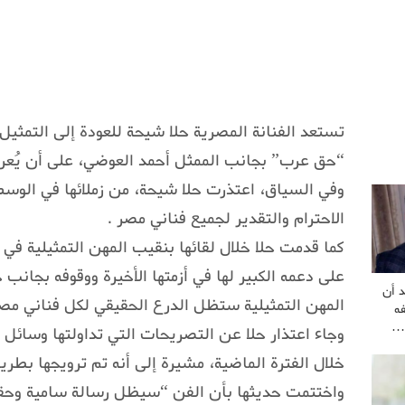
تستعد الفنانة المصرية حلا شيحة للعودة إلى التمثي
“حق عرب” بجانب الممثل أحمد العوضي، على أن يُعرض في
وفي السياق، اعتذرت حلا شيحة، من زملائها في الوسط 
الاحترام والتقدير لجميع فناني مصر .
كما قدمت حلا خلال لقائها بنقيب المهن التمثيلية في
على دعمه الكبير لها في أزمتها الأخيرة ووقوفه بجانب 
 أن
المهن التمثيلية ستظل الدرع الحقيقي لكل فناني مص
ه
ة…
وجاء اعتذار حلا عن التصريحات التي تداولتها وسائل ا
خلال الفترة الماضية، مشيرة إلى أنه تم ترويجها بطري
واختتمت حديثها بأن الفن “سيظل رسالة سامية وحقي