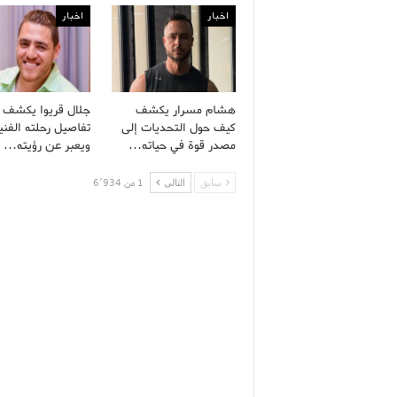
اخبار
اخبار
هشام مسرار يكشف
جلال قريوا يكشف
كيف حول التحديات إلى
تفاصيل رحلته الفني
مصدر قوة في حياته…
ويعبر عن رؤيته…
سابق
التالى
1 من 6٬934