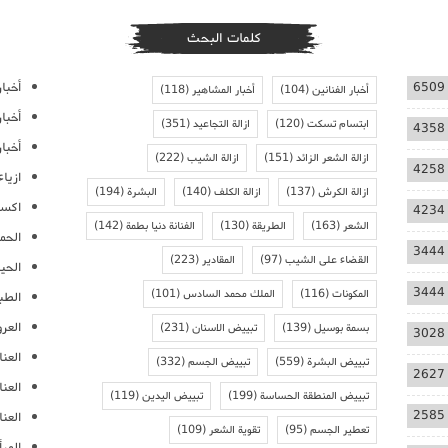
كلمات البحث
أخبار
6509
أخبار الفنانين
(104)
أخبار المشاهير
(118)
أخبا
ابتسام تسكت
(120)
ازالة التجاعيد
(351)
4358
أخبار
ازالة الشعر الزائد
(151)
ازالة الشيب
(222)
4258
ازيا
ازالة الكرش
(137)
ازالة الكلف
(140)
البشرة
(194)
اكسس
4234
الشعر
(163)
الطريقة
(130)
الفنانة دنيا بطمة
(142)
الحمل
3444
القضاء على الشيب
(97)
المقادير
(223)
الحيا
3444
المكونات
(116)
الملك محمد السادس
(101)
الطب
العر
بسمة بوسيل
(139)
تبييض الاسنان
(231)
3028
العنا
تبييض البشرة
(559)
تبييض الجسم
(332)
2627
العن
تبييض المنطقة الحساسة
(199)
تبييض اليدين
(119)
2585
العنا
تعطير الجسم
(95)
تقوية الشعر
(109)
المرأ