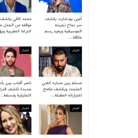
أمين بودشارت يكشف
محمد كافي يكشف 
سر نجاح تجربته
موقفه من الجدل ح
الموسيقية ويعيد رسم
الدراما المغربية و
علاقة…
اخبار
اخبار
مسلم يبرز مساره الفني
ناصر أقباب يبرز بأدو
المتجدد ويكشف ملامح
جديدة تكشف قدرات
اختياراته المقبلة…
التمثيلية وتسلط…
اخبار
اخبار