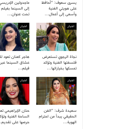
يسرى سعوف: “أحافظ
ماجدولين الإدريسي
على هويتي الفنية
إلى السينما بفيلم 
وأسعى إلى أعمال…
تحت عنوان…
اخبار
اخبار
نجاة الرجوي تستعرض
هاجر كعنان تعود لل
فلسفتها الفنية وتؤكد
عشاق السينما عبر
تمسكها بخياراتها…
فيلم…
اخبار
اخبار
سعيدة شرف: “الفن
حنان الإبراهيمي تعو
الحقيقي يبدأ من احترام
الساحة الفنية وتؤك
الهوية…
حرصها على تقديم