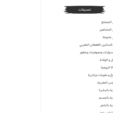
تصنيفات
 المجتمع
ر المشاهير
 متنوعة
ء فساتين القفطان المغربي
وارات ومجوهرات وعطور
 و الولادة
ة الزوجية
خ و حلويات جزائرية
وس المغربية
ية بالبشرة
اية بالجسم
ية بالشعر
ة المسلمة