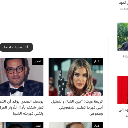
 تعود
جديد
قد يعجبك ايضا
قاء
اخبار
اخبار
كريمة غيث: “بين الغناء والتمثيل
يوسف الجندي يؤكد أن التح
أبني تجربة تعكس شخصيتي
تعزز شغفه بأداء الأدوار المرك
د إلى
وطموحي”
وتغني تجربته الفنية
د
…
اخبار
اخبار