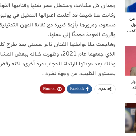
وجدان كل مشاهد، وستظل مصر بفنها وفنانيها القوة ا
عن
مسعود، ومرورها بأزمة كبيرة مع نقابة المهن التمثيل
ول
يؤكد…
وقررت العودة مجددًا إلى عملها.
وهاجمت حلا مواطنها الفنان تامر حسني بعد طرح كل
الذي جمعهما عام 2021، وظهرت خلاله 
وذلك بعد عودتها لارتداء الحجاب مرة أخرى، لكنه رفض
بمستوى الكليب، من وجهة نظره .
ار
ه
Pinterest
Facebook
شارك