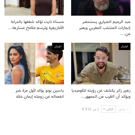
عبد الرحيم المنياري يستحضر
حسناء نايت تؤكد شغفها بالدراما
إنجازات المنتخب المغربي ويعبر
الأمازيغية وترسم ملامح مسارها…
عن…
اخبار
اخبار
زهير زائر يكشف عن رؤيته للكوميديا
ياسين بونو يؤكد لأول مرة خبر
ويؤكد أن القرب من الجمهور…
انفصاله عن زوجته إيمان خلاد
سابق
التالى
1 من 6٬932