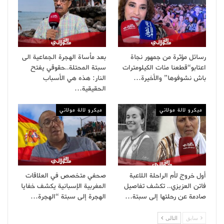
رسائل مؤثرة من جمهور نجاة
بعد مأساة الهجرة الجماعية الى
اعتابو“قطعنا مئات الكيلومترات
سبتة المحتلة..حقوقي يفتح
باش نشوفوها” والأخيرة…
النار: هذه هي الأسباب
الحقيقية…
ميكرو لالة مولاتي
ميكرو لالة مولاتي
أول خروج لأم الراحلة اللاعبة
صحفي متخصص في العلاقات
فاتن العزيزي.. تكشف تفاصيل
المغربية الإسبانية يكشف خفايا
صادمة عن رحلتها إلى سبتة…
الهجرة إلى سبتة “الهجرة…
سابق
التالى