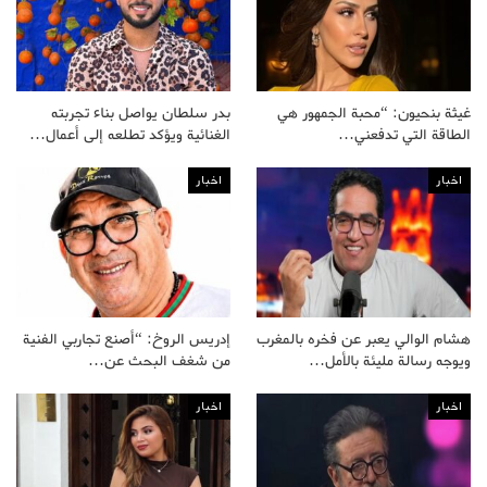
غيثة بنحيون: “محبة الجمهور هي
بدر سلطان يواصل بناء تجربته
الطاقة التي تدفعني…
الغنائية ويؤكد تطلعه إلى أعمال…
اخبار
اخبار
هشام الوالي يعبر عن فخره بالمغرب
إدريس الروخ: “أصنع تجاربي الفنية
ويوجه رسالة مليئة بالأمل…
من شغف البحث عن…
اخبار
اخبار