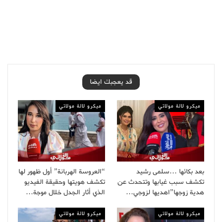
قد يعجبك ايضا
ميكرو لالة مولاتي
ميكرو لالة مولاتي
بعد بكائها …سلمى رشيد
“العروسة الهربانة” أول ظهور لها
تكشف سبب غيابها وتتحدث عن
تكشف هويتها وحقيقة الفيديو
هدية زوجها”اهديها لزوجي…
الذي أثار الجدل خلال موجة…
ميكرو لالة مولاتي
ميكرو لالة مولاتي