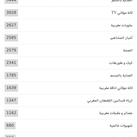
العناية بالشعر
3444
لالة مولاتي TV
3028
حلويات مغربية
2627
أخبار المشاهير
2585
الصحة
2579
كيك و طورطات
2341
العناية بالجسم
1785
لالة مولاتي اناقة مغربية
1639
ازياء فساتين القفطان المغربي
1347
عصائر و مقبلات مغربية
1162
شهيوات عالمية
680