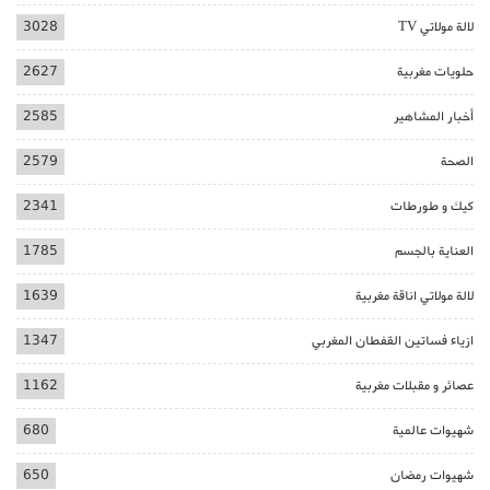
لالة مولاتي TV
3028
حلويات مغربية
2627
أخبار المشاهير
2585
الصحة
2579
كيك و طورطات
2341
العناية بالجسم
1785
لالة مولاتي اناقة مغربية
1639
ازياء فساتين القفطان المغربي
1347
عصائر و مقبلات مغربية
1162
شهيوات عالمية
680
شهيوات رمضان
650