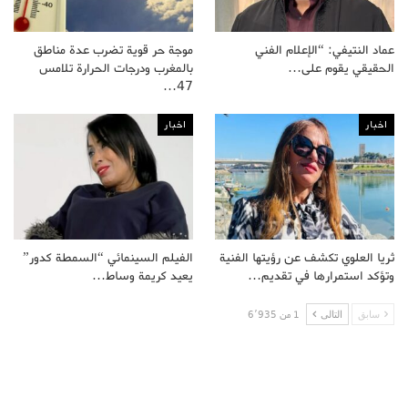
عماد النتيفي: “الإعلام الفني
موجة حر قوية تضرب عدة مناطق
الحقيقي يقوم على…
بالمغرب ودرجات الحرارة تلامس
47…
اخبار
اخبار
ثريا العلوي تكشف عن رؤيتها الفنية
الفيلم السينمائي “السمطة كدور”
وتؤكد استمرارها في تقديم…
يعيد كريمة وساط…
سابق
التالى
1 من 6٬935