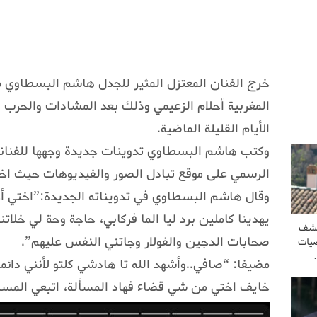
خرج الفنان المعتزل المثير للجدل هاشم البسطاوي م
المغربية أحلام الزعيمي وذلك بعد المشادات والحرب ال
الأيام القليلة الماضية.
وكتب هاشم البسطاوي تدوينات جديدة وجهها للفنانة
الرسمي على موقع تبادل الصور والفيديوهات حيث اخ
وقال هاشم البسطاوي في تدويناته الجديدة:”اختي أح
يهدينا كاملين برد ليا الما فركابي، حاجة وحة لي خ
كشف
صحابات الدجين والفولار وجاتني النفس عليهم”.
يات
مضيفا: “صافي..وأشهد الله تا هادشي كلتو لأنني دائما
خايف اختي من شي قضاء فهاد المسألة، اتبعي المس