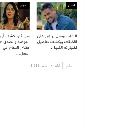
اخبار
اخبار
الشاب يونس يراهن على
منى فتو تكشف أن
الاختلاف ويكشف تفاصيل
الموهبة والصدق هم
اختياراته الفنية…
مفتاح النجاح في
العمل…
سابق
التالى
1 من 6٬936