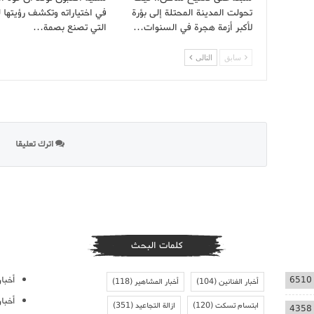
تحولت المدينة المحتلة إلى بؤرة
في اختياراته وتكشف رؤيتها لل
لأكبر أزمة هجرة في السنوات…
التي تصنع بصمة…
سابق
التالى
اترك تعليقا
كلمات البحث
أخبار
6510
أخبار الفنانين
(104)
أخبار المشاهير
(118)
أخبا
ابتسام تسكت
(120)
ازالة التجاعيد
(351)
4358