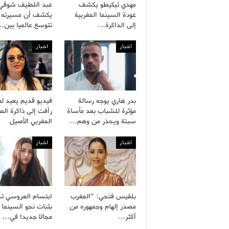
مهدي تيكيطو يكشف
عبد اللطيف شوقي
عودة السينما المغربية
يكشف أن مسيرته ا
إلى الذاكرة…
تتوسع عالميا بين
اخبار
اخبار
بدر هاري يوجه رسالة
فيديو قديم يعيد ل
مؤثرة للشباب بعد مأساة
رأفت إلى ذاكرة ال
سبتة ويحذر من وهم…
المغربي الأصيل
اخبار
اخبار
بلقيس فتحي: “المغرب
ابتسام العروسي ت
مصدر إلهام وجمهوره من
بثبات نحو السينما 
أكثر…
مجالا جديدا في…