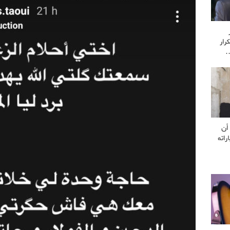
رار
…
أن
راته