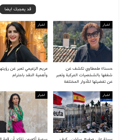
قد يعجبك ايضا
اخبار
اخبار
حسناء طمطاوي تكشف عن
مريم الزعيمي تعبر عن رؤيتها
شغفها بالشخصيات المركبة وتعبر
وأهمية النقد باحترام
عن تفضيلها للأدوار المختلفة
اخبار
اخبار
سبتة على صفيح ساخن.. كيف
سمية أكعبون تؤكد أن قوة ال