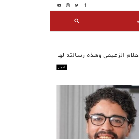
و
لام الزعيمي وهذه رسالته لها
اخبار