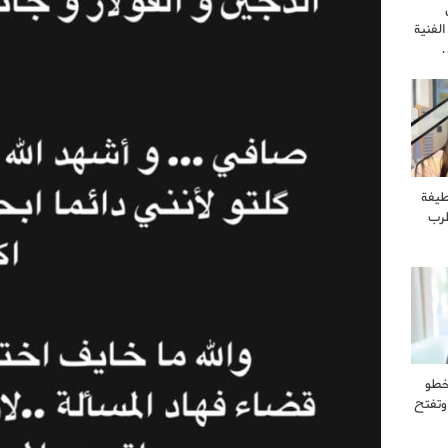
لفنية
…
طيفة
طرب
خطو
وتفتح