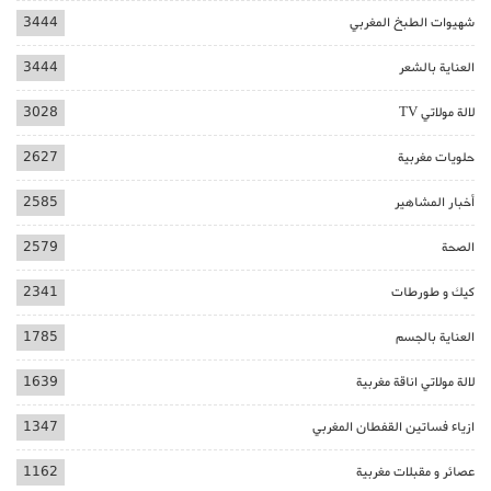
شهيوات الطبخ المغربي
3444
العناية بالشعر
3444
لالة مولاتي TV
3028
حلويات مغربية
2627
أخبار المشاهير
2585
الصحة
2579
كيك و طورطات
2341
العناية بالجسم
1785
لالة مولاتي اناقة مغربية
1639
ازياء فساتين القفطان المغربي
1347
عصائر و مقبلات مغربية
1162