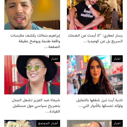
يسار لمغاري: “لا أبحث عن الضحك
إبراهيم بنمالك يكشف ملابسات
السريع بل عن كوميديا…
واقعة طنجة ويوضح حقيقة
الصفعة…
اخبار
اخبار
نادية آيت تبرز شغفها بالتمثيل
شيماء عبد العزيز تشعل الجدل
وتؤكد تمسكها بالأدوار التي…
بتصريح سياسي حول مستقبل
القيادة…
اخبار
أخبار المجتمع