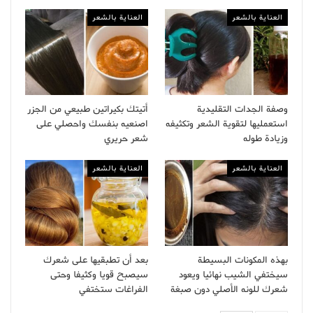
العناية بالشعر
العناية بالشعر
وصفة الجدات التقليدية
أتيتك بكيراتين طبيعي من الجزر
استعمليها لتقوية الشعر وتكثيفه
اصنعيه بنفسك واحصلي على
وزيادة طوله
شعر حريري
العناية بالشعر
العناية بالشعر
بهذه المكونات البسيطة
بعد أن تطبقيها على شعرك
سيختفي الشيب نهائيا ويعود
سيصبح قويا وكثيفا وحتى
شعرك للونه الأصلي دون صبغة
الفراغات ستختفي