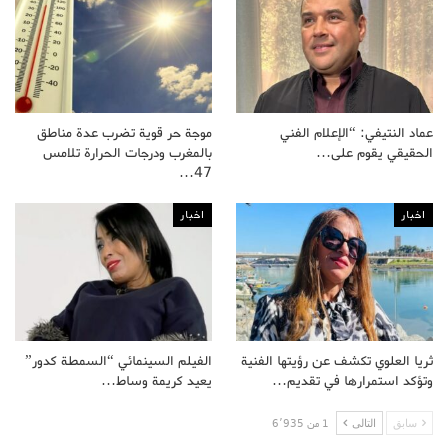
عماد النتيفي: “الإعلام الفني
موجة حر قوية تضرب عدة مناطق
الحقيقي يقوم على…
بالمغرب ودرجات الحرارة تلامس
47…
اخبار
اخبار
ثريا العلوي تكشف عن رؤيتها الفنية
الفيلم السينمائي “السمطة كدور”
وتؤكد استمرارها في تقديم…
يعيد كريمة وساط…
سابق
التالى
1 من 6٬935