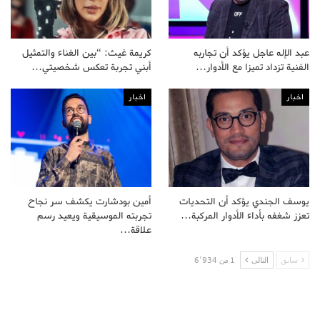
عبد الإله عاجل يؤكد أن تجاربه
كريمة غيث: “بين الغناء والتمثيل
الفنية تزداد تميزا مع الأدوار…
أبني تجربة تعكس شخصيتي…
اخبار
اخبار
يوسف الجندي يؤكد أن التحديات
أمين بودشارت يكشف سر نجاح
تعزز شغفه بأداء الأدوار المركبة…
تجربته الموسيقية ويعيد رسم
علاقة…
سابق
التالى
1 من 6٬934