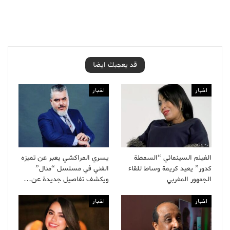
قد يعجبك ايضا
اخبار
اخبار
الفيلم السينمائي “السمطة
يسري المراكشي يعبر عن تميزه
كدور” يعيد كريمة وساط للقاء
الفني في مسلسل “منال”
الجمهور المغربي
ويكشف تفاصيل جديدة عن…
اخبار
اخبار