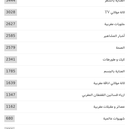
العناية بالشعر
3444
لالة مولاتي TV
3028
حلويات مغربية
2627
أخبار المشاهير
2585
الصحة
2579
كيك و طورطات
2341
العناية بالجسم
1785
لالة مولاتي اناقة مغربية
1639
ازياء فساتين القفطان المغربي
1347
عصائر و مقبلات مغربية
1162
شهيوات عالمية
680