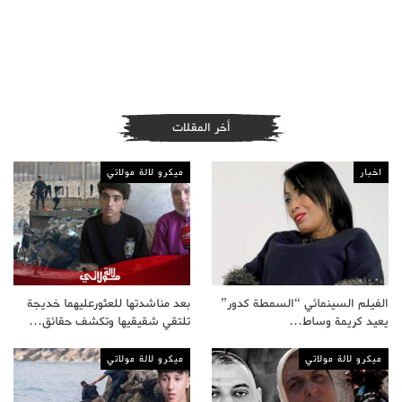
أخر المقلات
اخبار
ميكرو لالة مولاتي
الفيلم السينمائي “السمطة كدور”
بعد مناشدتها للعثورعليهما خديجة
يعيد كريمة وساط…
تلتقي شقيقيها وتكشف حقائق…
ميكرو لالة مولاتي
ميكرو لالة مولاتي