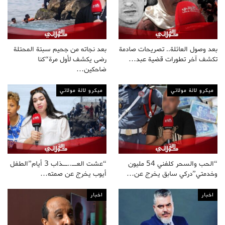
بعد وصول العائلة.. تصريحات صادمة
بعد نجاته من جحيم سبتة المحتلة
تكشف آخر تطورات قضية عبد…
رضى يكشف لأول مرة“كنا
ضاحكين…
ميكرو لالة مولاتي
ميكرو لالة مولاتي
“الحب والسحر كلفني 54 مليون
“عشت العــ..ــذاب 3 أيام”الطفل
وخدمتي”دركي سابق يخرج عن…
أيوب يخرج عن صمته…
اخبار
اخبار