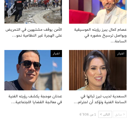
عصام كمال يبرز رؤيته الموسيقية
الأمن يوقف مشتبهين في التحريض
ويواصل ترسيخ حضوره في
على الهجرة غير النظامية نحو…
الساحة…
اخبار
اخبار
السعدية لديب تبرز ثباتها في
عدنان موحجة يكشف رؤيته الفنية
الساحة الفنية وتؤكد أن احترام…
في معالجة القضايا الاجتماعية…
سابق
التالى
1 من 6٬936