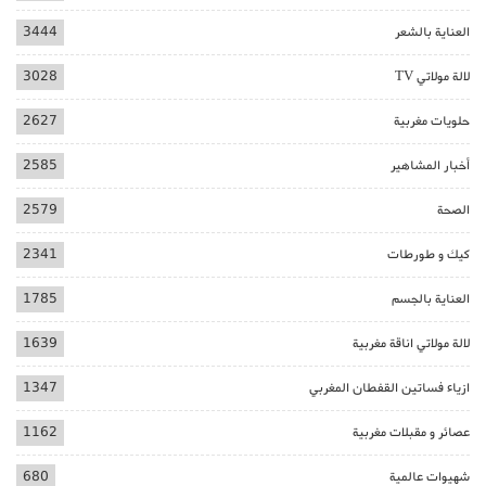
العناية بالشعر
3444
لالة مولاتي TV
3028
حلويات مغربية
2627
أخبار المشاهير
2585
الصحة
2579
كيك و طورطات
2341
العناية بالجسم
1785
لالة مولاتي اناقة مغربية
1639
ازياء فساتين القفطان المغربي
1347
عصائر و مقبلات مغربية
1162
شهيوات عالمية
680