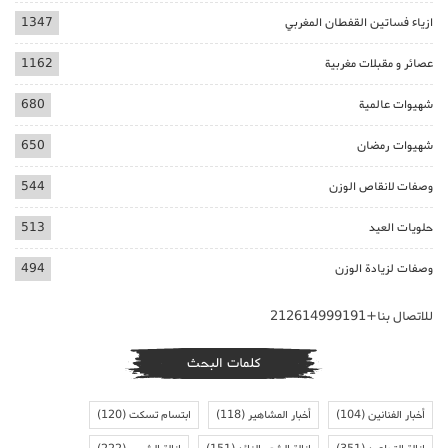
ازياء فساتين القفطان المغربي
1347
عصائر و مقبلات مغربية
1162
شهيوات عالمية
680
شهيوات رمضان
650
وصفات لانقاص الوزن
544
حلويات العيد
513
وصفات لزيادة الوزن
494
للاتصال بنا+212614999191
كلمات البحث
أخبار الفنانين
(104)
أخبار المشاهير
(118)
ابتسام تسكت
(120)