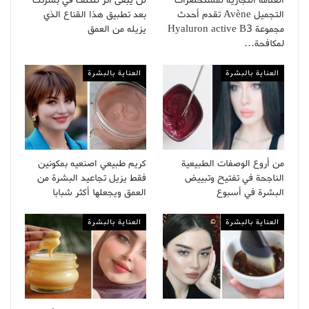
التجميل Avène تقدم أحدث
بعد تطبيق هذا القناع الذي
مجموعة Hyaluron active B3
يزيله من العمق
لمكافحة…
العناية بالبشرة
العناية بالبشرة
من أروع الوصفات الطبيعية
كريم طبيعي اصنعيه بمكونين
الناجحة في تفتيح وتبييض
فقط يزيل تجاعيد البشرة من
البشرة في أسبوع
العمق ويجعلها أكثر شبابا
العناية بالبشرة
العناية بالبشرة