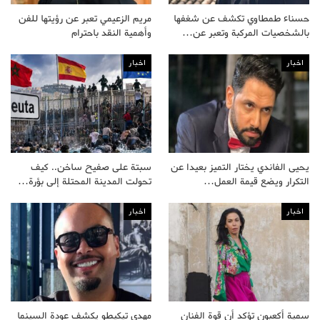
حسناء طمطاوي تكشف عن شغفها
مريم الزعيمي تعبر عن رؤيتها للفن
بالشخصيات المركبة وتعبر عن…
وأهمية النقد باحترام
اخبار
اخبار
يحيى الفاندي يختار التميز بعيدا عن
سبتة على صفيح ساخن.. كيف
التكرار ويضع قيمة العمل…
تحولت المدينة المحتلة إلى بؤرة…
اخبار
اخبار
سمية أكعبون تؤكد أن قوة الفنان
مهدي تيكيطو يكشف عودة السينما