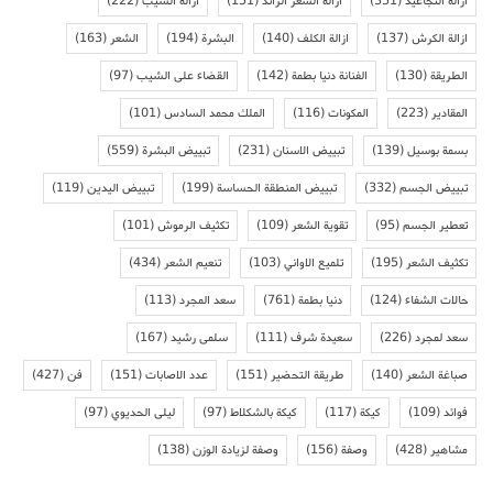
ازالة التجاعيد
(351)
ازالة الشعر الزائد
(151)
ازالة الشيب
(222)
ازالة الكرش
(137)
ازالة الكلف
(140)
البشرة
(194)
الشعر
(163)
الطريقة
(130)
الفنانة دنيا بطمة
(142)
القضاء على الشيب
(97)
المقادير
(223)
المكونات
(116)
الملك محمد السادس
(101)
بسمة بوسيل
(139)
تبييض الاسنان
(231)
تبييض البشرة
(559)
تبييض الجسم
(332)
تبييض المنطقة الحساسة
(199)
تبييض اليدين
(119)
تعطير الجسم
(95)
تقوية الشعر
(109)
تكثيف الرموش
(101)
تكثيف الشعر
(195)
تلميع الاواني
(103)
تنعيم الشعر
(434)
حالات الشفاء
(124)
دنيا بطمة
(761)
سعد المجرد
(113)
سعد لمجرد
(226)
سعيدة شرف
(111)
سلمى رشيد
(167)
صباغة الشعر
(140)
طريقة التحضير
(151)
عدد الاصابات
(151)
فن
(427)
فوائد
(109)
كيكة
(117)
كيكة بالشكلاط
(97)
ليلى الحديوي
(97)
مشاهير
(428)
وصفة
(156)
وصفة لزيادة الوزن
(138)