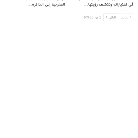
في اختياراته وتكشف رؤيتها…
المغربية إلى الذاكرة…
سابق
التالى
1 من 6٬936