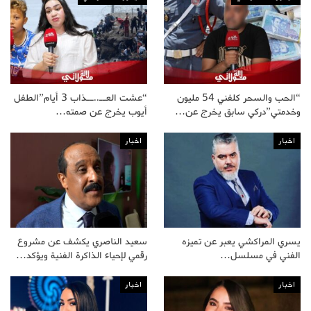
“الحب والسحر كلفني 54 مليون
“عشت العــ..ــذاب 3 أيام”الطفل
وخدمتي”دركي سابق يخرج عن…
أيوب يخرج عن صمته…
اخبار
اخبار
يسري المراكشي يعبر عن تميزه
سعيد الناصري يكشف عن مشروع
الفني في مسلسل…
رقمي لإحياء الذاكرة الفنية ويؤكد…
اخبار
اخبار