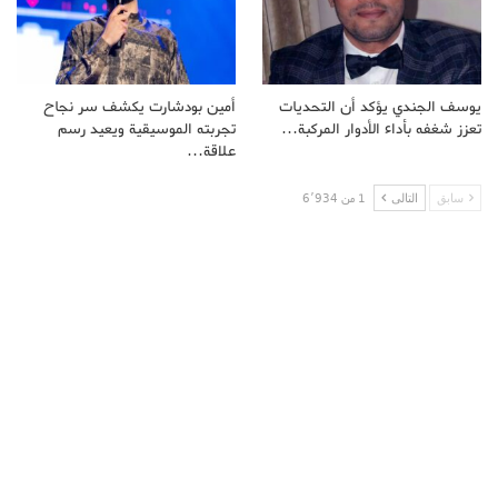
يوسف الجندي يؤكد أن التحديات
أمين بودشارت يكشف سر نجاح
تعزز شغفه بأداء الأدوار المركبة…
تجربته الموسيقية ويعيد رسم
علاقة…
سابق
التالى
1 من 6٬934