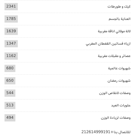
كيك و طورطات
2341
العناية بالجسم
1785
لالة مولاتي اناقة مغربية
1639
ازياء فساتين القفطان المغربي
1347
عصائر و مقبلات مغربية
1162
شهيوات عالمية
680
شهيوات رمضان
650
وصفات لانقاص الوزن
544
حلويات العيد
513
وصفات لزيادة الوزن
494
للاتصال بنا+212614999191