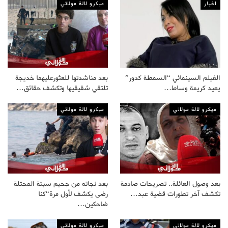
اخبار
ميكرو لالة مولاتي
الفيلم السينمائي “السمطة كدور”
بعد مناشدتها للعثورعليهما خديجة
يعيد كريمة وساط…
تلتقي شقيقيها وتكشف حقائق…
ميكرو لالة مولاتي
ميكرو لالة مولاتي
بعد وصول العائلة.. تصريحات صادمة
بعد نجاته من جحيم سبتة المحتلة
تكشف آخر تطورات قضية عبد…
رضى يكشف لأول مرة“كنا
ضاحكين…
ميكرو لالة مولاتي
ميكرو لالة مولاتي