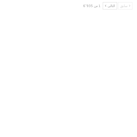
سابق
التالى
1 من 6٬935