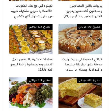
بريوات باللوز اقتصاديين
بكيلو دقيق مع هاد المكونات
وساهلين فالتحضير يعجبو
الاقتصادية خرجي تشكيلة كبيرة
الكبير الصغير بمذاقهم الرائع
من حلويات دواز أتاي كتشهي
مطبخ لالة مولاتي
مطبخ لالة مولاتي
كيكتي العجيبة لي جربت وليت
مملحات معتبرة بلا عجين مورق
مدمنة عليها بطريقة بسيطة
كنحضرهم وبحشوة رائعة كيجيو
واقتصادية وبمذاق يا سلام
قمة فاللذة
مطبخ لالة مولاتي
مطبخ لالة مولاتي