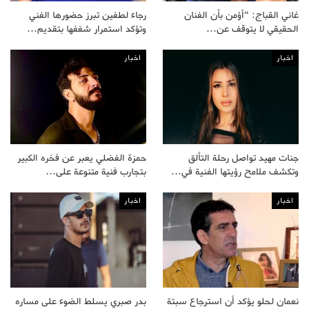
غاني القباج: “أؤمن بأن الفنان
رجاء لطفين تبرز حضورها الفني
الحقيقي لا يتوقف عن…
وتؤكد استمرار شغفها بتقديم…
اخبار
اخبار
جنات مهيد تواصل رحلة التألق
حمزة الفضلي يعبر عن فخره الكبير
وتكشف ملامح رؤيتها الفنية في…
بتجارب فنية متنوعة على…
اخبار
اخبار
نعمان لحلو يؤكد أن استرجاع سبتة
بدر صبري يسلط الضوء على مساره