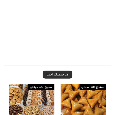
قد يعجبك ايضا
مطبخ لالة مولاتي
مطبخ لالة مولاتي