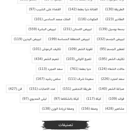
الطريقة
(130)
الفنانة دنيا بطمة
(142)
القضاء على الشيب
(97)
المقادير
(223)
المكونات
(116)
الملك محمد السادس
(101)
بسمة بوسيل
(139)
تبييض الاسنان
(231)
تبييض البشرة
(559)
تبييض الجسم
(332)
تبييض المنطقة الحساسة
(199)
تبييض اليدين
(119)
تعطير الجسم
(95)
تقوية الشعر
(109)
تكثيف الرموش
(101)
تكثيف الشعر
(195)
تلميع الاواني
(103)
تنعيم الشعر
(434)
حالات الشفاء
(124)
دنيا بطمة
(761)
سعد المجرد
(113)
سعد لمجرد
(226)
سعيدة شرف
(111)
سلمى رشيد
(167)
صباغة الشعر
(140)
طريقة التحضير
(151)
عدد الاصابات
(151)
فن
(427)
فوائد
(109)
كيكة
(117)
كيكة بالشكلاط
(97)
ليلى الحديوي
(97)
مشاهير
(428)
وصفة
(156)
وصفة لزيادة الوزن
(138)
تصنيفات