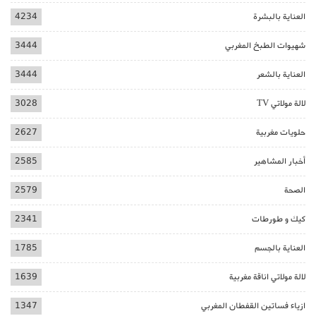
العناية بالبشرة
4234
شهيوات الطبخ المغربي
3444
العناية بالشعر
3444
لالة مولاتي TV
3028
حلويات مغربية
2627
أخبار المشاهير
2585
الصحة
2579
كيك و طورطات
2341
العناية بالجسم
1785
لالة مولاتي اناقة مغربية
1639
ازياء فساتين القفطان المغربي
1347