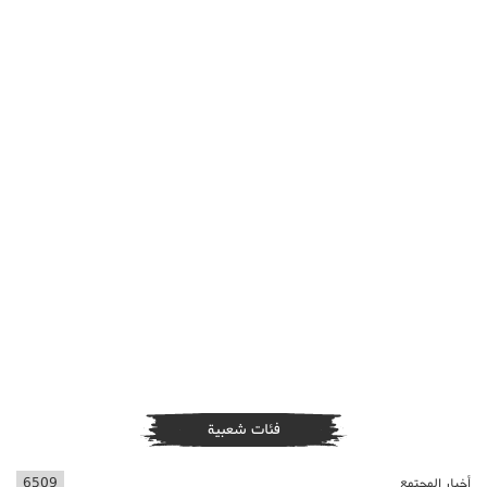
فئات شعبية
أخبار المجتمع
6509