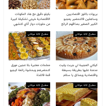
بريوات باللوز اقتصاديين
بكيلو دقيق مع هاد المكونات
وساهلين فالتحضير يعجبو
الاقتصادية خرجي تشكيلة كبيرة
الكبير الصغير بمذاقهم الرائع
من حلويات دواز أتاي كتشهي
مطبخ لالة مولاتي
مطبخ لالة مولاتي
كيكتي العجيبة لي جربت وليت
مملحات معتبرة بلا عجين مورق
مدمنة عليها بطريقة بسيطة
كنحضرهم وبحشوة رائعة كيجيو
واقتصادية وبمذاق يا سلام
قمة فاللذة
مطبخ لالة مولاتي
مطبخ لالة مولاتي