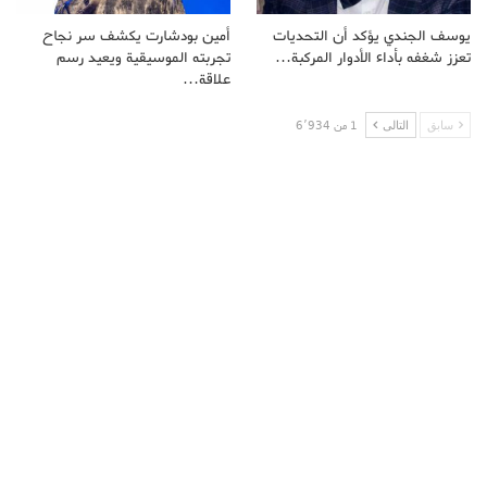
يوسف الجندي يؤكد أن التحديات
أمين بودشارت يكشف سر نجاح
تعزز شغفه بأداء الأدوار المركبة…
تجربته الموسيقية ويعيد رسم
علاقة…
سابق
التالى
1 من 6٬934