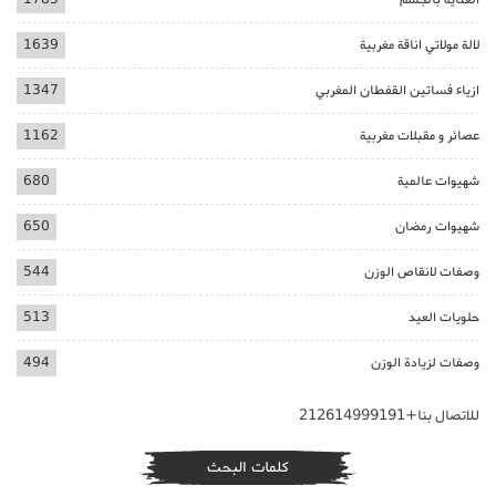
لالة مولاتي اناقة مغربية
1639
ازياء فساتين القفطان المغربي
1347
عصائر و مقبلات مغربية
1162
شهيوات عالمية
680
شهيوات رمضان
650
وصفات لانقاص الوزن
544
حلويات العيد
513
وصفات لزيادة الوزن
494
للاتصال بنا+212614999191
كلمات البحث