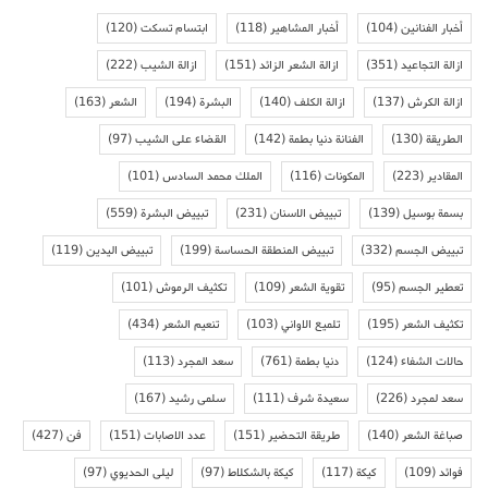
أخبار الفنانين
(104)
أخبار المشاهير
(118)
ابتسام تسكت
(120)
ازالة التجاعيد
(351)
ازالة الشعر الزائد
(151)
ازالة الشيب
(222)
ازالة الكرش
(137)
ازالة الكلف
(140)
البشرة
(194)
الشعر
(163)
الطريقة
(130)
الفنانة دنيا بطمة
(142)
القضاء على الشيب
(97)
المقادير
(223)
المكونات
(116)
الملك محمد السادس
(101)
بسمة بوسيل
(139)
تبييض الاسنان
(231)
تبييض البشرة
(559)
تبييض الجسم
(332)
تبييض المنطقة الحساسة
(199)
تبييض اليدين
(119)
تعطير الجسم
(95)
تقوية الشعر
(109)
تكثيف الرموش
(101)
تكثيف الشعر
(195)
تلميع الاواني
(103)
تنعيم الشعر
(434)
حالات الشفاء
(124)
دنيا بطمة
(761)
سعد المجرد
(113)
سعد لمجرد
(226)
سعيدة شرف
(111)
سلمى رشيد
(167)
صباغة الشعر
(140)
طريقة التحضير
(151)
عدد الاصابات
(151)
فن
(427)
فوائد
(109)
كيكة
(117)
كيكة بالشكلاط
(97)
ليلى الحديوي
(97)