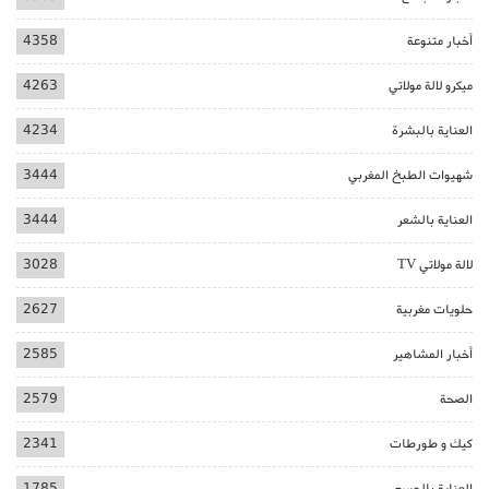
أخبار متنوعة
4358
ميكرو لالة مولاتي
4263
العناية بالبشرة
4234
شهيوات الطبخ المغربي
3444
العناية بالشعر
3444
لالة مولاتي TV
3028
حلويات مغربية
2627
أخبار المشاهير
2585
الصحة
2579
كيك و طورطات
2341
العناية بالجسم
1785