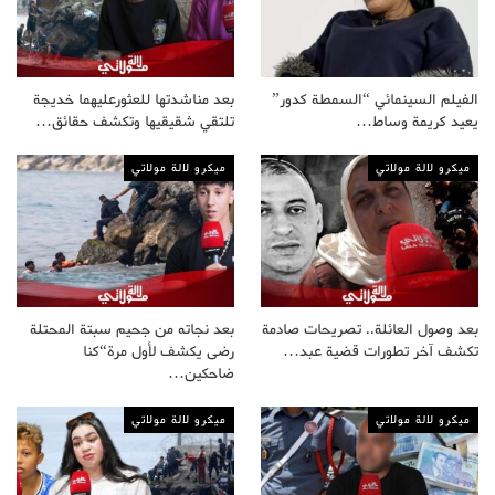
الفيلم السينمائي “السمطة كدور”
بعد مناشدتها للعثورعليهما خديجة
يعيد كريمة وساط…
تلتقي شقيقيها وتكشف حقائق…
ميكرو لالة مولاتي
ميكرو لالة مولاتي
بعد وصول العائلة.. تصريحات صادمة
بعد نجاته من جحيم سبتة المحتلة
تكشف آخر تطورات قضية عبد…
رضى يكشف لأول مرة“كنا
ضاحكين…
ميكرو لالة مولاتي
ميكرو لالة مولاتي