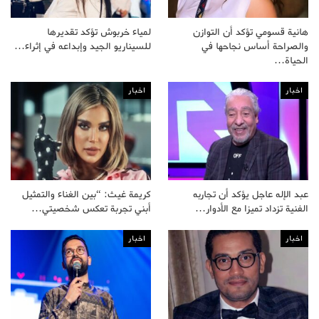
هانية قسومي تؤكد أن التوازن
لمياء خربوش تؤكد تقديرها
والصراحة أساس نجاحها في
للسيناريو الجيد وإبداعه في إثراء…
الحياة…
اخبار
اخبار
عبد الإله عاجل يؤكد أن تجاربه
كريمة غيث: “بين الغناء والتمثيل
الفنية تزداد تميزا مع الأدوار…
أبني تجربة تعكس شخصيتي…
اخبار
اخبار