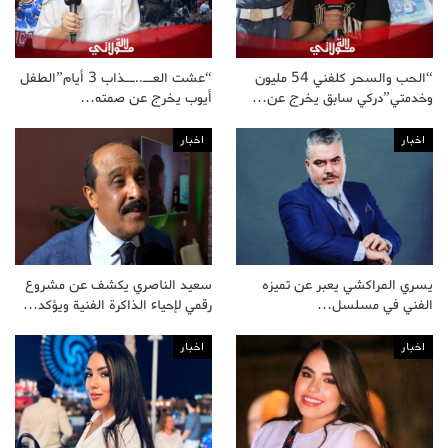
“الحب والسحر كلفني 54 مليون
“عشت العــ..ــذاب 3 أيام”الطفل
وخدمتي”دركي سابق يخرج عن…
أيوب يخرج عن صمته…
اخبار
اخبار
يسري المراكشي يعبر عن تميزه
سعيد الناصري يكشف عن مشروع
الفني في مسلسل…
رقمي لإحياء الذاكرة الفنية ويؤكد…
اخبار
اخبار