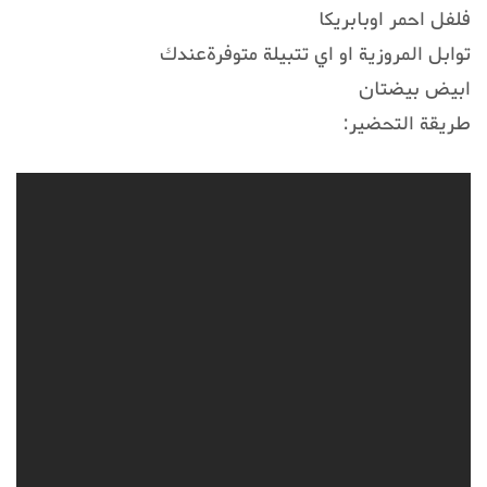
فلفل احمر اوبابريكا
توابل المروزية او اي تتبيلة متوفرةعندك
ابيض بيضتان
طريقة التحضير: