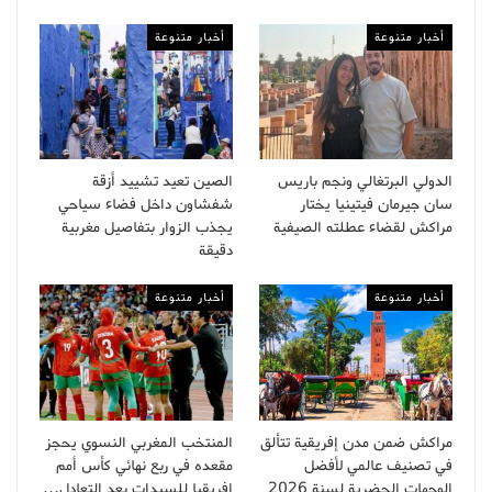
أخبار متنوعة
أخبار متنوعة
الدولي البرتغالي ونجم باريس
الصين تعيد تشييد أزقة
سان جيرمان فيتينيا يختار
شفشاون داخل فضاء سياحي
مراكش لقضاء عطلته الصيفية
يجذب الزوار بتفاصيل مغربية
دقيقة
أخبار متنوعة
أخبار متنوعة
مراكش ضمن مدن إفريقية تتألق
المنتخب المغربي النسوي يحجز
في تصنيف عالمي لأفضل
مقعده في ربع نهائي كأس أمم
الوجهات الحضرية لسنة 2026
إفريقيا للسيدات بعد التعادل…