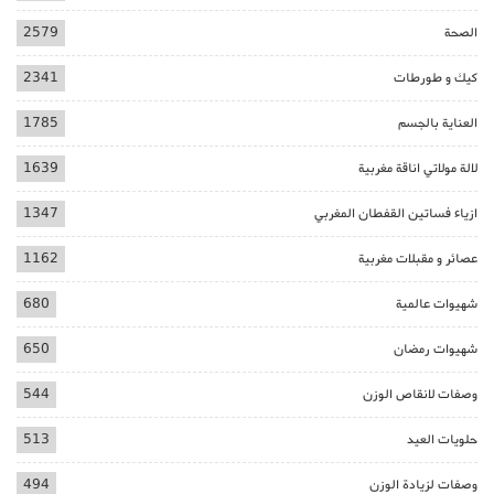
الصحة
2579
كيك و طورطات
2341
العناية بالجسم
1785
لالة مولاتي اناقة مغربية
1639
ازياء فساتين القفطان المغربي
1347
عصائر و مقبلات مغربية
1162
شهيوات عالمية
680
شهيوات رمضان
650
وصفات لانقاص الوزن
544
حلويات العيد
513
وصفات لزيادة الوزن
494