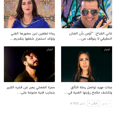
غاني القباج: “أؤمن بأن الفنان
رجاء لطفين تبرز حضورها الفني
الحقيقي لا يتوقف عن…
وتؤكد استمرار شغفها بتقديم…
اخبار
اخبار
جنات مهيد تواصل رحلة التألق
حمزة الفضلي يعبر عن فخره الكبير
وتكشف ملامح رؤيتها الفنية في…
بتجارب فنية متنوعة على…
سابق
التالى
1 من 6٬935