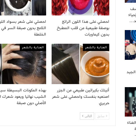
شف
ياء
كد…
احصلي على هذا اللون الرائع
احصلي على شعر بسواد اللي
بوصفة طبيعية من قلب المطبخ
اللامع بدون صبغة السر في 
بدون كيماويات
الخلطة
العناية بالشعر
العناية بالشعر
الجيد
أتيتك بكيراتين طبيعي من الجزر
بهذه المكونات البسيطة سي
اصنعيه بنفسك واحصلي على شعر
الشيب نهائيا ويعود شعرك لل
حريري
الأصلي دون صبغة
سابق
التالى
غناء