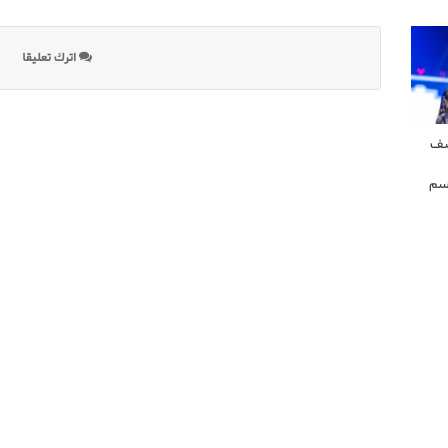
اترك تعليقا
شف
سم