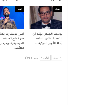
اخبار
اخبار
يوسف الجندي يؤكد أن
أمين بودشارت يك
التحديات تعزز شغفه
سر نجاح تجربته
بأداء الأدوار المركبة…
الموسيقية ويعيد ر
علاقة…
سابق
التالى
1 من 6٬934