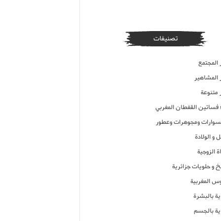
تصنيفات
 المجتمع
ر المشاهير
 متنوعة
ء فساتين القفطان المغربي
وارات ومجوهرات وعطور
 و الولادة
ة الزوجية
خ و حلويات جزائرية
وس المغربية
ية بالبشرة
اية بالجسم