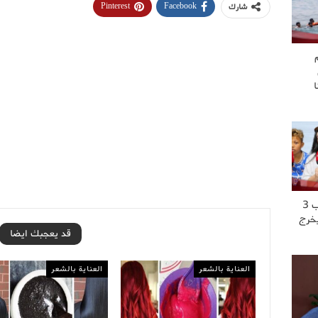
Pinterest
Facebook
شارك
“عشت العــ..ــذاب 3
يخرج
قد يعجبك ايضا
العناية بالشعر
العناية بالشعر