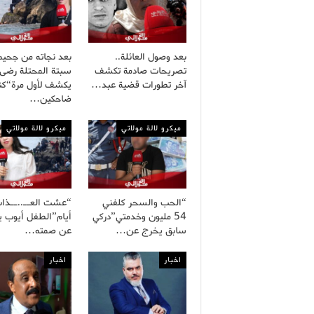
بعد وصول العائلة..
بعد نجاته من جحيم
تصريحات صادمة تكشف
سبتة المحتلة رضى
آخر تطورات قضية عبد…
يكشف لأول مرة“كنا
ضاحكين…
ميكرو لالة مولاتي
ميكرو لالة مولاتي
“الحب والسحر كلفني
54 مليون وخدمتي”دركي
أيام”الطفل أيوب 
سابق يخرج عن…
عن صمته…
اخبار
اخبار