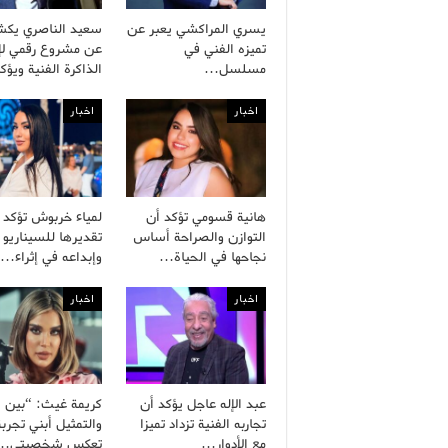
يسري المراكشي يعبر عن
سعيد الناصري يك
تميزه الفني في
عن مشروع رقمي لإح
مسلسل…
الذاكرة الفنية ويؤ
اخبار
اخبار
هانية قسومي تؤكد أن
لمياء خربوش تؤكد
التوازن والصراحة أساس
تقديرها للسيناريو 
نجاحها في الحياة…
وإبداعه في إثراء…
اخبار
اخبار
عبد الإله عاجل يؤكد أن
كريمة غيث: “بين ال
تجاربه الفنية تزداد تميزا
والتمثيل أبني تجربة
مع الأدوار…
تعكس شخصيتي…