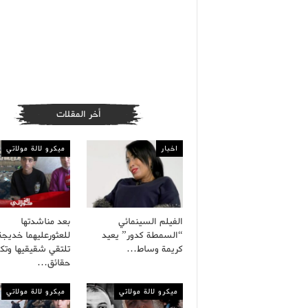
أخر المقلات
اخبار
ميكرو لالة مولاتي
الفيلم السينمائي
بعد مناشدتها
“السمطة كدور” يعيد
للعثورعليهما خديجة
كريمة وساط…
تلتقي شقيقيها وت
حقائق…
ميكرو لالة مولاتي
ميكرو لالة مولاتي