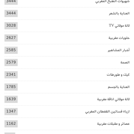
شهيوات الطبخ المغربي
3444
العناية بالشعر
3444
لالة مولاتي TV
3028
حلويات مغربية
2627
أخبار المشاهير
2585
الصحة
2579
كيك و طورطات
2341
العناية بالجسم
1785
لالة مولاتي اناقة مغربية
1639
ازياء فساتين القفطان المغربي
1347
عصائر و مقبلات مغربية
1162