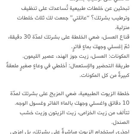
تبحثين عن خلطات طبيعية تُساعدك على تنظيف
وترطيب بشرتك؟ “عائلتي” جمعت لك ثلاث خلطات
منزلية.
قناع العسل، ضعي الخلطة على بشرتك لمدّة 30 دقيقة،
ثمّ إغسلي وجهك بماءٍ فاترٍ.
المكونات: العسل، زيت جوز الهند، عصير الليمون.
طريقة التحضير والإستعمال: أخلطي في وعاءٍ صغيرٍ ملعقةً
كبيرةً من كل المكونات.
خلطة الزيوت الطبيعية، ضعي المزيج على بشرتك لمدّة
10 دقائق واغسلي وجهك بالماء الفاتر وغسول الوجه.
تتألف من زيت الخزامى، زيت الزيتون وزيت خشب
الصندل.
احذري استخدام الزيوت مباشرةً على بشرتك، بل امزجي