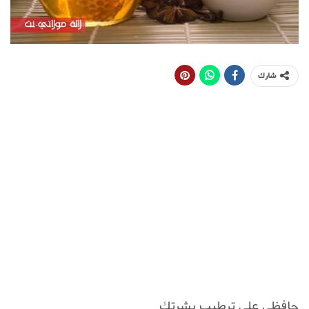
شارك
حافظي على ترطيب بشرتك