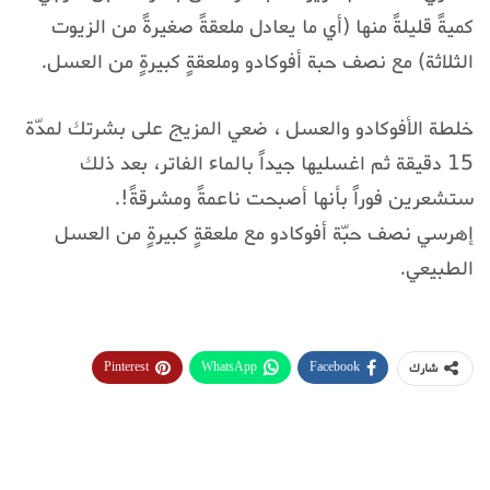
كميةً قليلةً منها (أي ما يعادل ملعقةً صغيرةً من الزيوت
الثلاثة) مع نصف حبة أفوكادو وملعقةٍ كبيرةٍ من العسل.
خلطة الأفوكادو والعسل ، ضعي المزيج على بشرتك لمدّة
15 دقيقة ثم اغسليها جيداً بالماء الفاتر، بعد ذلك
ستشعرين فوراً بأنها أصبحت ناعمةً ومشرقةً!.
إهرسي نصف حبّة أفوكادو مع ملعقةٍ كبيرةٍ من العسل
الطبيعي.
Pinterest
WhatsApp
Facebook
شارك