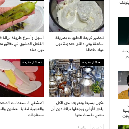
يتوقف
تحضير كريمة الحلويات بطريقة
أسهل وأسرع طريقة لإزالة ق
ساهلة وفي دقائق معدودة دون
الفلفل المشوي في دقائق مع
مواد حافظة
دون عناء
حلة
ح
نصائح مفيدة
نصائح مفيدة
مكون بسيط ومعروف لدى الكل
اكتشفي الاستعمالات المتعد
يلمع الأواني ويجعلها براقة دون أن
والعجيبة لبقايا الصابون والت
لية
تتعبي نفسك معها
ستفاجئك
وقت
سابق
التالى