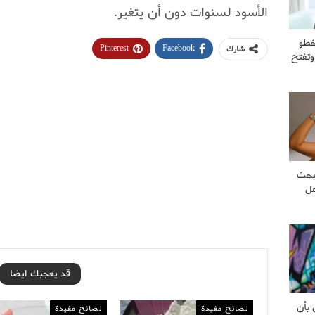
الأسود لسنوات دون أن يتغير.
خطو
Pinterest
Facebook
شارك
وتفتح
بحث
مل
قد يعجبك ايضا
 بأن
نصائح مفيدة
نصائح مفيدة