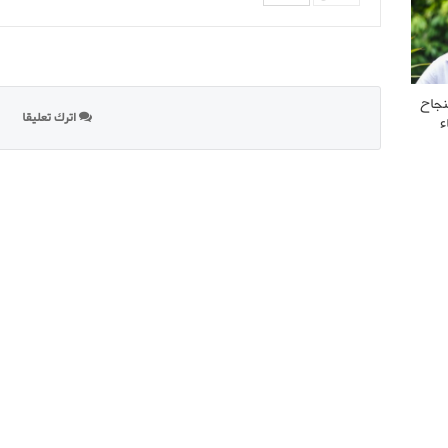
نجاح
اترك تعليقا
ء