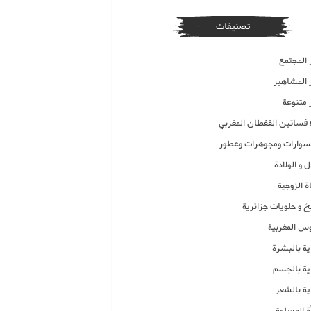
تصنيفات
 المجتمع
ر المشاهير
 متنوعة
ء فساتين القفطان المغربي
وارات ومجوهرات وعطور
 و الولادة
ة الزوجية
خ و حلويات جزائرية
وس المغربية
ية بالبشرة
اية بالجسم
ية بالشعر
ة المسلمة