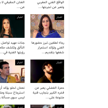
الواقع الفني المغربي
الفنان الحقيقي لا 
وتعبر عن تجربتها…
عن…
اخبار
اخبار
رجاء لطفين تبرز حضورها
جنات مهيد تواصل ر
الفني وتؤكد استمرار
التألق وتكشف ملام
شغفها بتقديم…
رؤيتها الفنية في…
اخبار
اخبار
حمزة الفضلي يعبر عن
نعمان لحلو يؤكد أن
فخره الكبير بتجارب فنية
استرجاع سبتة وملي
متنوعة على…
ليس سوى مسألة 
اخبار
اخبار