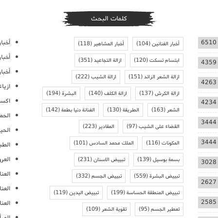
كلمات البحث
أخبار
6510
أخبار الفنانين
(104)
أخبار المشاهير
(118)
أخبا
ابتسام تسكت
(120)
ازالة التجاعيد
(351)
4359
أخبار
ازالة الشعر الزائد
(151)
ازالة الشيب
(222)
4263
ازيا
ازالة الكرش
(137)
ازالة الكلف
(140)
البشرة
(194)
اكسس
4234
الشعر
(163)
الطريقة
(130)
الفنانة دنيا بطمة
(142)
الحمل
3444
القضاء على الشيب
(97)
المقادير
(223)
الحيا
3444
المكونات
(116)
الملك محمد السادس
(101)
الطب
العر
بسمة بوسيل
(139)
تبييض الاسنان
(231)
3028
العنا
تبييض البشرة
(559)
تبييض الجسم
(332)
2627
العن
تبييض المنطقة الحساسة
(199)
تبييض اليدين
(119)
2585
العنا
تعطير الجسم
(95)
تقوية الشعر
(109)
المرأ