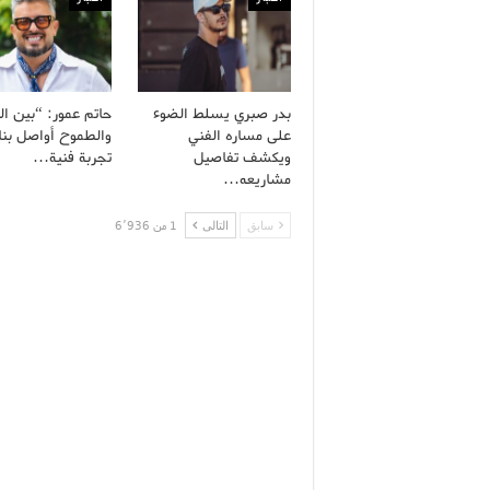
بدر صبري يسلط الضوء
حاتم عمور: “بين ال
على مساره الفني
والطموح أواصل بنا
ويكشف تفاصيل
تجربة فنية…
مشاريعه…
سابق
التالى
1 من 6٬936