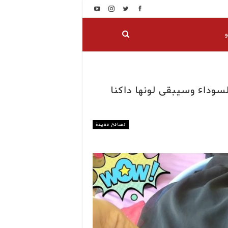
و
سوداء وسيبقى لونها داكنا
نصائح مفيدة