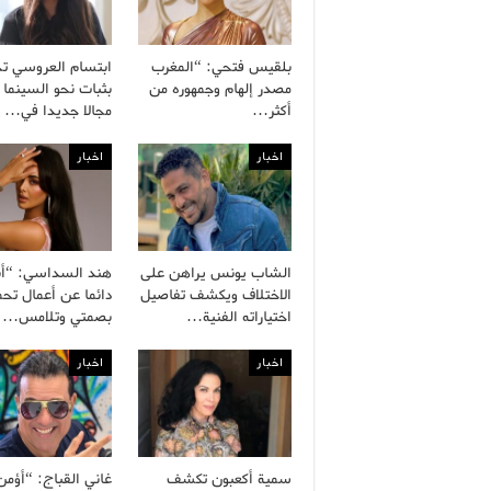
بلقيس فتحي: “المغرب
ابتسام العروسي ت
مصدر إلهام وجمهوره من
بثبات نحو السينما 
أكثر…
مجالا جديدا في…
اخبار
اخبار
الشاب يونس يراهن على
هند السداسي: “أ
الاختلاف ويكشف تفاصيل
دائما عن أعمال تح
اختياراته الفنية…
بصمتي وتلامس…
اخبار
اخبار
سمية أكعبون تكشف
غاني القباج: “أؤمن