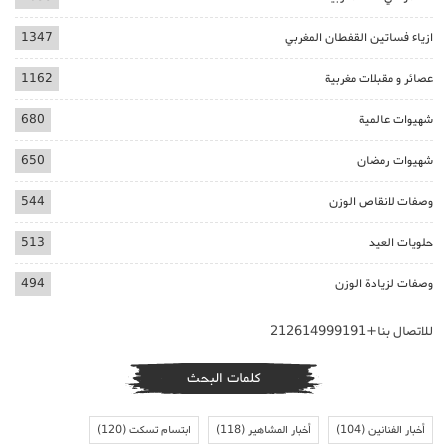
ازياء فساتين القفطان المغربي
1347
عصائر و مقبلات مغربية
1162
شهيوات عالمية
680
شهيوات رمضان
650
وصفات لانقاص الوزن
544
حلويات العيد
513
وصفات لزيادة الوزن
494
للاتصال بنا+212614999191
كلمات البحث
أخبار الفنانين
(104)
أخبار المشاهير
(118)
ابتسام تسكت
(120)