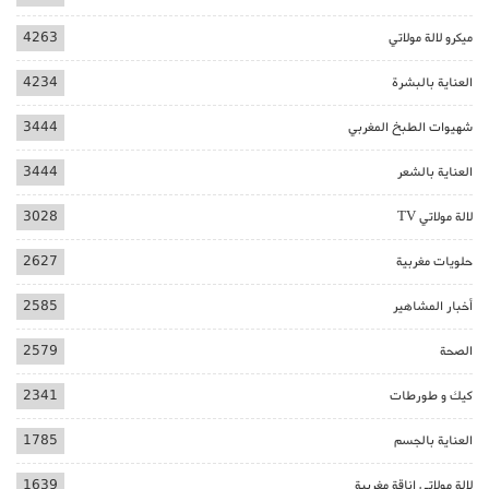
ميكرو لالة مولاتي
4263
العناية بالبشرة
4234
شهيوات الطبخ المغربي
3444
العناية بالشعر
3444
لالة مولاتي TV
3028
حلويات مغربية
2627
أخبار المشاهير
2585
الصحة
2579
كيك و طورطات
2341
العناية بالجسم
1785
لالة مولاتي اناقة مغربية
1639