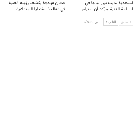
السعدية لديب تبرز ثباتها في
عدنان موحجة يكشف رؤيته الفنية
الساحة الفنية وتؤكد أن احترام…
في معالجة القضايا الاجتماعية…
سابق
التالى
1 من 6٬936