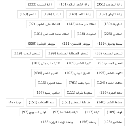
ازالة التجاعيد
(351)
ازالة الشعر الزائد
(151)
ازالة الشيب
(222)
ازالة الكرش
(137)
ازالة الكلف
(140)
البشرة
(194)
الشعر
(163)
الطريقة
(130)
الفنانة دنيا بطمة
(142)
القضاء على الشيب
(97)
المقادير
(223)
المكونات
(116)
الملك محمد السادس
(101)
بسمة بوسيل
(139)
تبييض الاسنان
(231)
تبييض البشرة
(559)
تبييض الجسم
(332)
تبييض المنطقة الحساسة
(199)
تبييض اليدين
(119)
تعطير الجسم
(95)
تقوية الشعر
(109)
تكثيف الرموش
(101)
تكثيف الشعر
(195)
تلميع الاواني
(103)
تنعيم الشعر
(434)
حالات الشفاء
(124)
دنيا بطمة
(761)
سعد المجرد
(113)
سعد لمجرد
(226)
سعيدة شرف
(111)
سلمى رشيد
(167)
صباغة الشعر
(140)
طريقة التحضير
(151)
عدد الاصابات
(151)
فن
(427)
فوائد
(109)
كيكة
(117)
كيكة بالشكلاط
(97)
ليلى الحديوي
(97)
مشاهير
(428)
وصفة
(156)
وصفة لزيادة الوزن
(138)