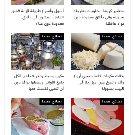
تحضير كريمة الحلويات بطريقة
أسهل وأسرع طريقة لإزالة قشور
ساهلة وفي دقائق معدودة دون
الفلفل المشوي في دقائق
مواد حافظة
معدودة دون عناء
نصائح مفيدة
نصائح مفيدة
بثلاث مكونات فقط حضري أروع
مكون بسيط ومعروف لدى الكل
وألذ وانجح جبن موزاريلا في
يلمع الأواني ويجعلها براقة دون
البيت بسهولة
أن تتعبي نفسك معها
نصائح مفيدة
نصائح مفيدة