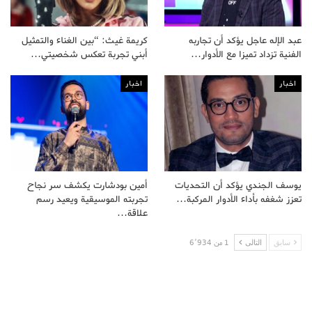
عبد الإله عاجل يؤكد أن تجاربه
كريمة غيث: “بين الغناء والتمثيل
الفنية تزداد تميزا مع الأدوار…
أبني تجربة تعكس شخصيتي…
اخبار
اخبار
يوسف الجندي يؤكد أن التحديات
أمين بودشارت يكشف سر نجاح
تعزز شغفه بأداء الأدوار المركبة…
تجربته الموسيقية ويعيد رسم
علاقة…
سابق
التالى
1 من 6٬934