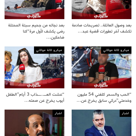
بعد وصول العائلة.. تصريحات صادمة
بعد نجاته من جحيم سبتة المحتلة
تكشف آخر تطورات قضية عبد…
رضى يكشف لأول مرة“كنا
ضاحكين…
ميكرو لالة مولاتي
ميكرو لالة مولاتي
“الحب والسحر كلفني 54 مليون
“عشت العــ..ــذاب 3 أيام”الطفل
وخدمتي”دركي سابق يخرج عن…
أيوب يخرج عن صمته…
اخبار
اخبار