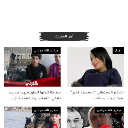
أخر المقلات
اخبار
ميكرو لالة مولاتي
الفيلم السينمائي “السمطة كدور”
بعد مناشدتها للعثورعليهما خديجة
يعيد كريمة وساط…
تلتقي شقيقيها وتكشف حقائق…
ميكرو لالة مولاتي
ميكرو لالة مولاتي