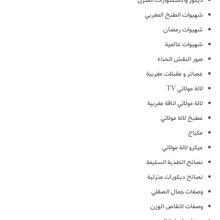
ديكور واكسسوارات المنزل
شهيوات الطبخ المغربي
شهيوات رمضان
شهيوات عالمية
صور النقش الحناء
عصائر و مقبلات مغربية
لالة مولاتي TV
لالة مولاتي اناقة مغربية
مطبخ لالة مولاتي
مكياج
ميكرو لالة مولاتي
نصائح التغذية السليمة
نصائح ديكورات منزلية
وصفات جمال الصقلي
وصفات لانقاص الوزن