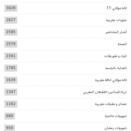
لالة مولاتي TV
3028
حلويات مغربية
2627
أخبار المشاهير
2585
الصحة
2579
كيك و طورطات
2341
العناية بالجسم
1785
لالة مولاتي اناقة مغربية
1639
ازياء فساتين القفطان المغربي
1347
عصائر و مقبلات مغربية
1162
شهيوات عالمية
680
شهيوات رمضان
650