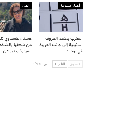
أخبار متنوعة
اخبار
المغرب يعتمد الحروف
حسناء طمطاوي ت
اللاتينية إلى جانب العربية
عن شغفها بالشخص
في لوحات…
المركبة وتعبر عن…
سابق
التالى
1 من 6٬936