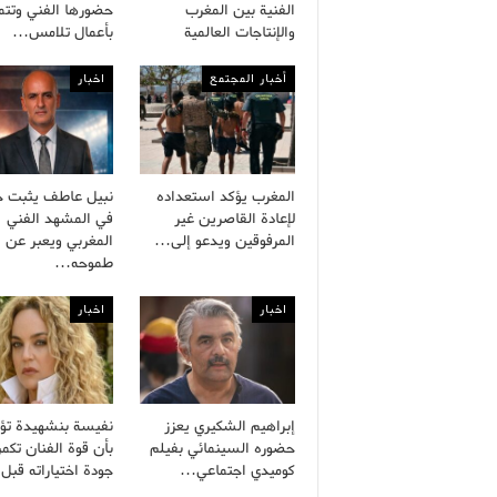
الفنية بين المغرب
حضورها الفني وت
والإنتاجات العالمية
بأعمال تلامس…
أخبار المجتمع
اخبار
المغرب يؤكد استعداده
نبيل عاطف يثبت ح
لإعادة القاصرين غير
في المشهد الفني
المرفوقين ويدعو إلى…
المغربي ويعبر عن
طموحه…
اخبار
اخبار
إبراهيم الشكيري يعزز
نفيسة بنشهيدة تؤ
حضوره السينمائي بفيلم
بأن قوة الفنان تكم
كوميدي اجتماعي…
جودة اختياراته قب