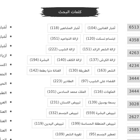
كلمات البحث
أخبار
6513
أخبار الفنانين
(104)
أخبار المشاهير
(118)
أخبا
ابتسام تسكت
(120)
ازالة التجاعيد
(351)
4358
أخبار
ازالة الشعر الزائد
(151)
ازالة الشيب
(222)
4263
ازيا
ازالة الكرش
(137)
ازالة الكلف
(140)
البشرة
(194)
اكسس
4234
الشعر
(163)
الطريقة
(130)
الفنانة دنيا بطمة
(142)
الحمل
3444
القضاء على الشيب
(97)
المقادير
(223)
الحيا
3444
المكونات
(116)
الملك محمد السادس
(101)
الطب
العر
بسمة بوسيل
(139)
تبييض الاسنان
(231)
3028
العنا
تبييض البشرة
(559)
تبييض الجسم
(332)
2627
العن
تبييض المنطقة الحساسة
(199)
تبييض اليدين
(119)
2585
العنا
تعطير الجسم
(95)
تقوية الشعر
(109)
المرأ