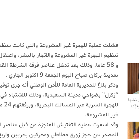
فشلت عملية للهجرة غير المشروعة والتي كانت منظم
و 58 عاما، وذلك بعد تدخل عناصر فرقة الشرطة القض
بمدينة بركان صباح اليوم الجمعة 9 اكتوبر الجاري .
وذكر بلاغ للمديرية العامة للأمن الوطني أنه جرى توق
“زكزل” بضواحي مدينة السعيدية، وذلك للاشتباه في 
ثباتها
للهج
تؤكد
غير المشروعة.
وقد اسفرت عملية التفتيش المنجزة من قبل عناصر
المصدر عن حجز زورق مطاطي ومحركين بحريين واربع 