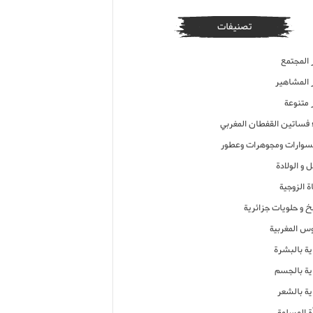
تصنيفات
 المجتمع
ر المشاهير
 متنوعة
ء فساتين القفطان المغربي
وارات ومجوهرات وعطور
 و الولادة
ة الزوجية
خ و حلويات جزائرية
وس المغربية
ية بالبشرة
اية بالجسم
ية بالشعر
ة المسلمة