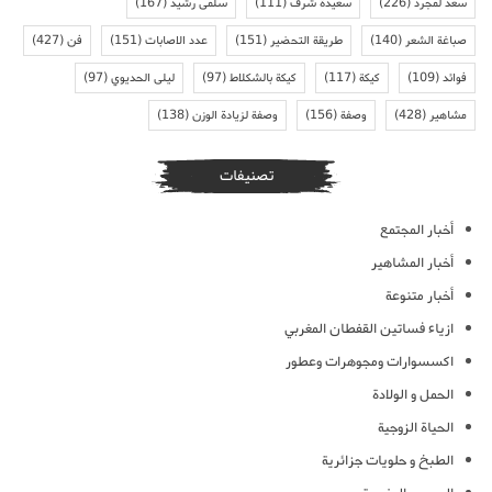
سعد لمجرد
(226)
سعيدة شرف
(111)
سلمى رشيد
(167)
صباغة الشعر
(140)
طريقة التحضير
(151)
عدد الاصابات
(151)
فن
(427)
فوائد
(109)
كيكة
(117)
كيكة بالشكلاط
(97)
ليلى الحديوي
(97)
مشاهير
(428)
وصفة
(156)
وصفة لزيادة الوزن
(138)
تصنيفات
أخبار المجتمع
أخبار المشاهير
أخبار متنوعة
ازياء فساتين القفطان المغربي
اكسسوارات ومجوهرات وعطور
الحمل و الولادة
الحياة الزوجية
الطبخ و حلويات جزائرية