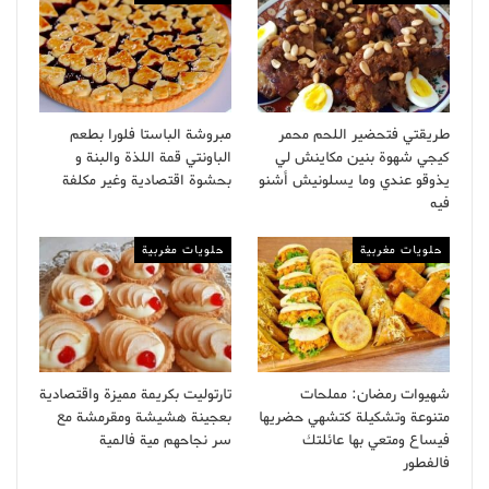
طريقتي فتحضير اللحم محمر
مبروشة الباستا فلورا بطعم
كيجي شهوة بنين مكاينش لي
الباونتي قمة اللذة والبنة و
يذوقو عندي وما يسلونيش أشنو
بحشوة اقتصادية وغير مكلفة
فيه
حلويات مغربية
حلويات مغربية
شهيوات رمضان: مملحات
تارتوليت بكريمة مميزة واقتصادية
متنوعة وتشكيلة كتشهي حضريها
بعجينة هشيشة ومقرمشة مع
فيساع ومتعي بها عائلتك
سر نجاحهم مية فالمية
فالفطور