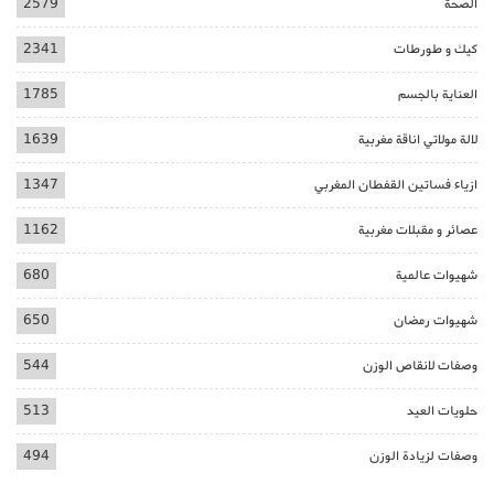
الصحة
2579
كيك و طورطات
2341
العناية بالجسم
1785
لالة مولاتي اناقة مغربية
1639
ازياء فساتين القفطان المغربي
1347
عصائر و مقبلات مغربية
1162
شهيوات عالمية
680
شهيوات رمضان
650
وصفات لانقاص الوزن
544
حلويات العيد
513
وصفات لزيادة الوزن
494